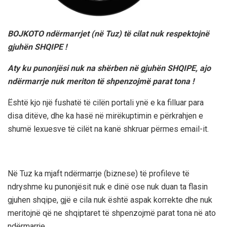
BOJKOTO ndërmarrjet (në Tuz) të cilat nuk respektojnë
gjuhën SHQIPE !
Aty ku punonjësi nuk na shërben në gjuhën SHQIPE, ajo
ndërmarrje nuk meriton të shpenzojmë parat tona !
Është kjo një fushatë të cilën portali ynë e ka filluar para
disa ditëve, dhe ka hasë në mirëkuptimin e përkrahjen e
shumë lexuesve të cilët na kanë shkruar përmes email-it.
Në Tuz ka mjaft ndërmarrje (biznese) të profileve të
ndryshme ku punonjësit nuk e dinë ose nuk duan ta flasin
gjuhen shqipe, gjë e cila nuk është aspak korrekte dhe nuk
meritojnë që ne shqiptaret të shpenzojmë parat tona në ato
ndërmarrje.