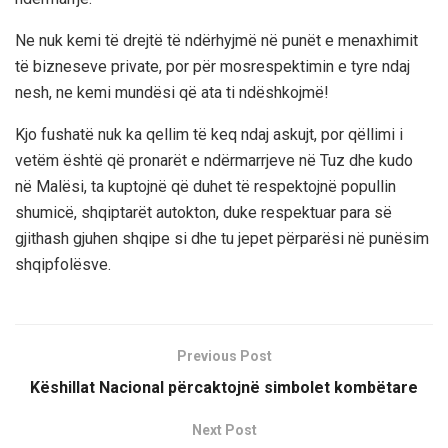
Ne nuk kemi të drejtë të ndërhyjmë në punët e menaxhimit
të bizneseve private, por për mosrespektimin e tyre ndaj
nesh, ne kemi mundësi që ata ti ndëshkojmë!
Kjo fushatë nuk ka qellim të keq ndaj askujt, por qëllimi i
vetëm është që pronarët e ndërmarrjeve në Tuz dhe kudo
në Malësi, ta kuptojnë që duhet të respektojnë popullin
shumicë, shqiptarët autokton, duke respektuar para së
gjithash gjuhen shqipe si dhe tu jepet përparësi në punësim
shqipfolësve.
Previous Post
Këshillat Nacional përcaktojnë simbolet kombëtare
Next Post