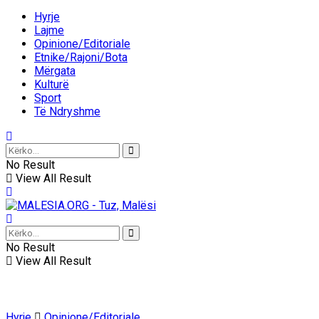
Hyrje
Lajme
Opinione/Editoriale
Etnike/Rajoni/Bota
Mërgata
Kulturë
Sport
Të Ndryshme
No Result
View All Result
No Result
View All Result
Hyrje
Opinione/Editoriale