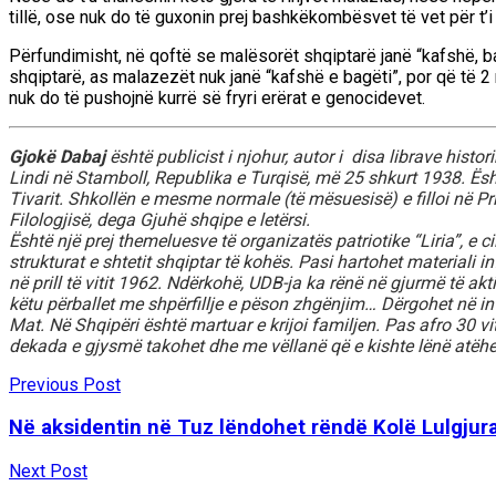
tillë, ose nuk do të guxonin prej bashkëkombësvet të vet për t’i
Përfundimisht, në qoftë se malësorët shqiptarë janë “kafshë, bag
shqiptarë, as malazezët nuk janë “kafshë e bagëti”, por që të 
nuk do të pushojnë kurrë së fryri erërat e genocidevet.
Gjokë Dabaj
është publicist i njohur, autor i disa librave histori
Lindi në Stamboll, Republika e Turqisë, më 25 shkurt 1938. Është
Tivarit. Shkollën e mesme normale (të mësuesisë) e filloi në Pr
Filologjisë, dega Gjuhë shqipe e letërsi.
Është një prej themeluesve të organizatës patriotike “Liria”, e 
strukturat e shtetit shqiptar të kohës. Pasi hartohet materiali 
në prill të vitit 1962. Ndërkohë, UDB-ja ka rënë në gjurmë të akti
këtu përballet me shpërfillje e pëson zhgënjim… Dërgohet në i
Mat. Në Shqipëri është martuar e krijoi familjen. Pas afro 30 vit
dekada e gjysmë takohet dhe me vëllanë që e kishte lënë atëher
Previous Post
Në aksidentin në Tuz lëndohet rëndë Kolë Lulgjura
Next Post