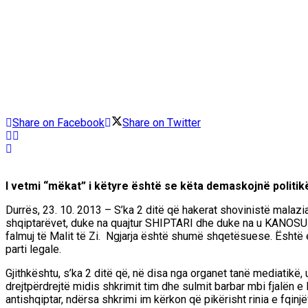
Share on Facebook
Share on Twitter
I vetmi “mëkat” i këtyre është se këta demaskojnë politikë
Durrës, 23. 10. 2013 – S’ka 2 ditë që hakerat shovinistë malazi
shqiptarëvet, duke na quajtur SHIPTARI dhe duke na u KANOSUR të
falmuj të Malit të Zi. Ngjarja është shumë shqetësuese. Është e
parti legale.
Gjithkështu, s’ka 2 ditë që, në disa nga organet tanë mediatikë, u 
drejtpërdrejtë midis shkrimit tim dhe sulmit barbar mbi fjalën 
antishqiptar, ndërsa shkrimi im kërkon që pikërisht rinia e fqin