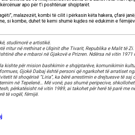
 kërcënuar apo për t’i poshtëruar shqiptarët.
ëti”, malazezët, kombi të cilit i përkasin këta hakera, çfarë janë,
2 ne, si kombe, duhet të kemi shumë kujdes në edukimin e fëmijëv
kë, studimorë e artistikë.
 rritur në rrethinat e Ulqinit dhe Tivarit, Republika e Malit të Z
ishtinë dhe e mbaroi në Gjakovë e Prizren. Ndërsa në vitin 1971 n
cila kishte për mision bashkimin e shqiptarëve, komunikimin kultur
informues, Gjokë Dabaj është personi që ngarkohet të arratiset ng
vitetit të shoqërisë “Liria”, ka bërë arrestimin e drejtuesve të sa
nternim në Tepelenë… Më vonë, pas shumë peripecive, shkollohet 
esh, përkatësisht në vitin 1989, ai takohet për herë të parë me nën
ë të vogël, fëmijë.
j