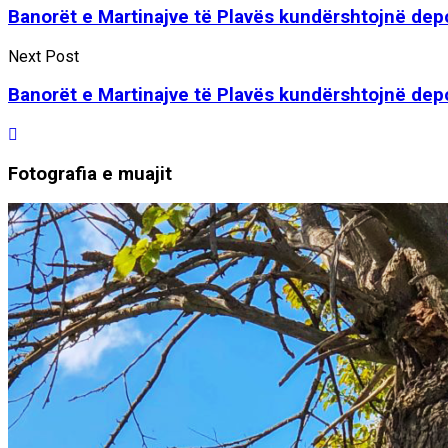
Banorët e Martinajve të Plavës kundërshtojnë dep
Next Post
Banorët e Martinajve të Plavës kundërshtojnë dep
Fotografia e muajit