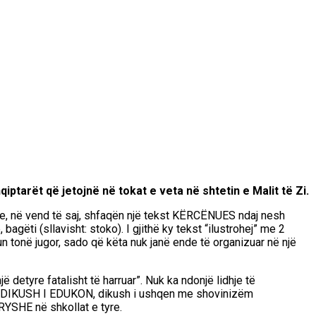
ptarët që jetojnë në tokat e veta në shtetin e Malit të Zi.
dhe, në vend të saj, shfaqën një tekst KËRCËNUES ndaj nesh
ëti (sllavisht: stoko). I gjithë ky tekst “ilustrohej” me 2
n tonë jugor, sado që këta nuk janë ende të organizuar në një
jë detyre fatalisht të harruar”. Nuk ka ndonjë lidhje të
akera DIKUSH I EDUKON, dikush i ushqen me shovinizëm
DRYSHE në shkollat e tyre.