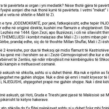
a të pavërteta ai organ i yni mediatik? Nëse thotë gjëra të pavërt
 fyejnë asnjeri dhe nuk thonë kurrë të pavërteta. I vetmi “mëkat”
t e veta në shtetin e Malit të Zi.
lbin e tyre JODEMOKRATË, por janë, fatkeqësisht, edhe tepër IN
or edhe në origjinë direkte, kushëri me flamurin e shqiptarëvet. St
Lezhës më 1444. Gjon Zezi, apo Buzëzezi, i cili në sllavisht thirre
 THEMELUESI i kombit malazias dhe Mali i Zi i sotmi mban për sim
e, prandaj edhe, siç do të thoshte Millan Shuflai, Mali i Zi ësht
jë 2-krerëshe, por dua të theksoj që midis flamurit të Kastriotëv
 ka qenë më i hershëm se ai i Zezë-Cërrnojeviqëvet dhe kur e dimë
 arbërvet të Zentës, një ndër mbrojtësit më këmbëngulës të Shkod
mbi kampin e rrethuesvet osmanë.
në askush në shkolla, ashtu si u duhet thënë. Ata nuk e njohin as
pjegohet me gjuhën shqipe. Nuk e dinë që emri i malit kryesor t
ë Zi, NJEGUSHI, shpjegohet prapë me gjuhën shqipe. Nuk i dinë kët
hënë askush, që Hoti, Gruda e Trieshi janë pjesë të Malësisë së M
pikërisht të këtyre hakerave.
ato shkolla do t’u flitej nxënësvet ashtu si u duhet folur mbi fqi