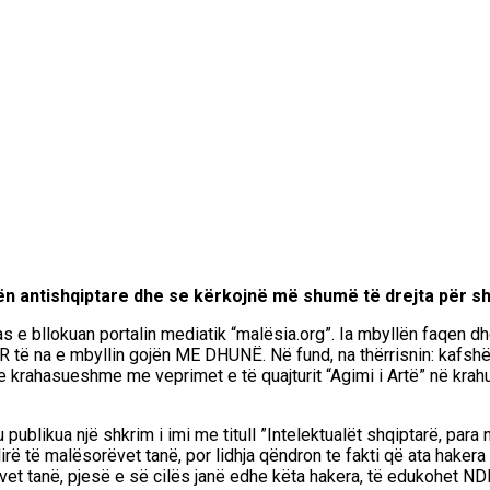
n antishqiptare dhe se kërkojnë më shumë të drejta për shqi
as e bllokuan portalin mediatik “malësia.org”. Ia mbyllën faqen 
 na e mbyllin gojën ME DHUNË. Në fund, na thërrisnin: kafshë, bag
 krahasueshme me veprimet e të quajturit “Agimi i Artë” në krahu
publikua një shkrim i imi me titull ”Intelektualët shqiptarë, para n
e lirë të malësorëvet tanë, por lidhja qëndron te fakti që ata h
jëvet tanë, pjesë e së cilës janë edhe këta hakera, të edukohet N