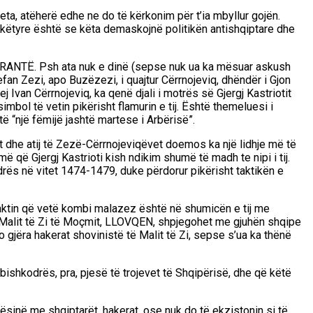
eta, atëherë edhe ne do të kërkonim për t’ia mbyllur gojën.
 i këtyre është se këta demaskojnë politikën antishqiptare dhe
JORANTË. Psh ata nuk e dinë (sepse nuk ua ka mësuar askush
efan Zezi, apo Buzëzezi, i quajtur Cërrnojeviq, dhëndër i Gjon
j Ivan Cërrnojeviq, ka qenë djali i motrës së Gjergj Kastriotit
bol të vetin pikërisht flamurin e tij. Është themeluesi i
ë “një fëmijë jashtë martese i Arbërisë”.
et dhe atij të Zezë-Cërrnojeviqëvet doemos ka një lidhje më të
 që Gjergj Kastrioti kish ndikim shumë të madh te nipi i tij.
rës në vitet 1474-1479, duke përdorur pikërisht taktikën e
 faktin që vetë kombi malazez është në shumicën e tij me
ë Malit të Zi të Moçmit, LLOVQEN, shpjegohet me gjuhën shqipe
o gjëra hakerat shovinistë të Malit të Zi, sepse s’ua ka thënë
bishkodrës, pra, pjesë të trojevet të Shqipërisë, dhe që këtë
njësinë me shqiptarët, hakerat, ose nuk do të ekzistonin si të