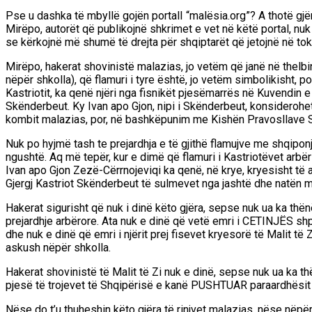
Pse u dashka të mbyllë gojën portalI “malësia.org”? A thotë gjër
Mirëpo, autorët që publikojnë shkrimet e vet në këtë portal, nuk
se kërkojnë më shumë të drejta për shqiptarët që jetojnë në toka
Mirëpo, hakerat shovinistë malazias, jo vetëm që janë në the
nëpër shkolla), që flamuri i tyre është, jo vetëm simbolikisht, p
Kastriotit, ka qenë njëri nga fisnikët pjesëmarrës në Kuvendin e 
Skënderbeut. Ky Ivan apo Gjon, nipi i Skënderbeut, konsiderohet
kombit malazias, por, në bashkëpunim me Kishën Pravosllave Sërb
Nuk po hyjmë tash te prejardhja e të gjithë flamujve me shqipon
ngushtë. Aq më tepër, kur e dimë që flamuri i Kastriotëvet arbër
Ivan apo Gjon Zezë-Cërrnojeviqi ka qenë, në krye, kryesisht të
Gjergj Kastriot Skënderbeut të sulmevet nga jashtë dhe natën 
Hakerat sigurisht që nuk i dinë këto gjëra, sepse nuk ua ka thë
prejardhje arbërore. Ata nuk e dinë që vetë emri i CETINJËS sh
dhe nuk e dinë që emri i njërit prej fisevet kryesorë të Malit t
askush nëpër shkolla.
Hakerat shovinistë të Malit të Zi nuk e dinë, sepse nuk ua ka t
pjesë të trojevet të Shqipërisë e kanë PUSHTUAR paraardhësit 
Nëse do t’u thuheshin këto gjëra të rinjvet malazias, nëse nëpër 