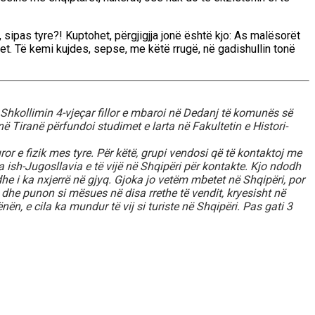
 sipas tyre?! Kuptohet, përgjigjja jonë është kjo: As malësorët
et. Të kemi kujdes, sepse, me këtë rrugë, në gadishullin tonë
i. Shkollimin 4-vjeçar fillor e mbaroi në Dedanj të komunës së
ë Tiranë përfundoi studimet e larta në Fakultetin e Histori-
or e fizik mes tyre. Për këtë, grupi vendosi që të kontaktoj me
a ish-Jugosllavia e të vijë në Shqipëri për kontakte. Kjo ndodh
j dhe i ka nxjerrë në gjyq. Gjoka jo vetëm mbetet në Shqipëri, por
dhe punon si mësues në disa rrethe të vendit, kryesisht në
ën, e cila ka mundur të vij si turiste në Shqipëri. Pas gati 3