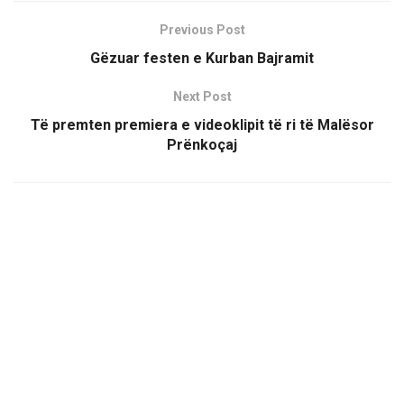
Previous Post
Gëzuar festen e Kurban Bajramit
Next Post
Të premten premiera e videoklipit të ri të Malësor
Prënkoçaj