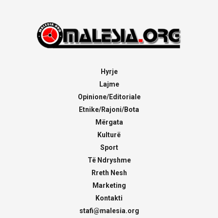
Hyrje
Lajme
Opinione/Editoriale
Etnike/Rajoni/Bota
Mërgata
Kulturë
Sport
Të Ndryshme
Rreth Nesh
Marketing
Kontakti
stafi@malesia.org