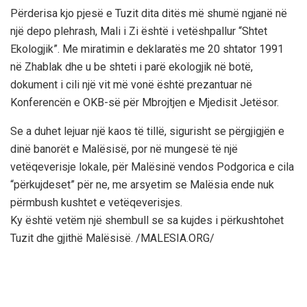
Përderisa kjo pjesë e Tuzit dita ditës më shumë ngjanë në
një depo plehrash, Mali i Zi është i vetëshpallur “Shtet
Ekologjik”. Me miratimin e deklaratës me 20 shtator 1991
në Zhablak dhe u be shteti i parë ekologjik në botë,
dokument i cili një vit më vonë është prezantuar në
Konferencën e OKB-së për Mbrojtjen e Mjedisit Jetësor.
Se a duhet lejuar një kaos të tillë, sigurisht se përgjigjën e
dinë banorët e Malësisë, por në mungesë të një
vetëqeverisje lokale, për Malësinë vendos Podgorica e cila
“përkujdeset” për ne, me arsyetim se Malësia ende nuk
përmbush kushtet e vetëqeverisjes.
Ky është vetëm një shembull se sa kujdes i përkushtohet
Tuzit dhe gjithë Malësisë. /MALESIA.ORG/