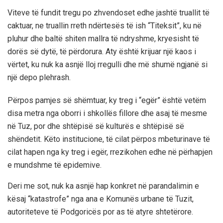
Viteve të fundit tregu po zhvendoset edhe jashtë truallit të
caktuar, ne truallin rreth ndërtesës të ish “Titeksit”, ku në
pluhur dhe baltë shiten mallra të ndryshme, kryesisht të
dorës së dytë, të përdorura. Aty është krijuar një kaos i
vërtet, ku nuk ka asnjë lloj rregulli dhe më shumë ngjanë si
një depo plehrash.
Përpos pamjes së shëmtuar, ky treg i “egër” është vetëm
disa metra nga oborri i shkollës fillore dhe asaj të mesme
në Tuz, por dhe shtëpisë së kulturës e shtëpisë së
shëndetit. Këto institucione, të cilat përpos mbeturinave të
cilat hapen nga ky treg i egër, rrezikohen edhe në përhapjen
e mundshme të epidemive.
Deri me sot, nuk ka asnjë hap konkret në parandalimin e
kësaj “katastrofe” nga ana e Komunës urbane të Tuzit,
autoriteteve të Podgoricës por as të atyre shtetërore.