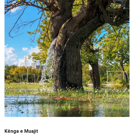
Kënga e Muajit