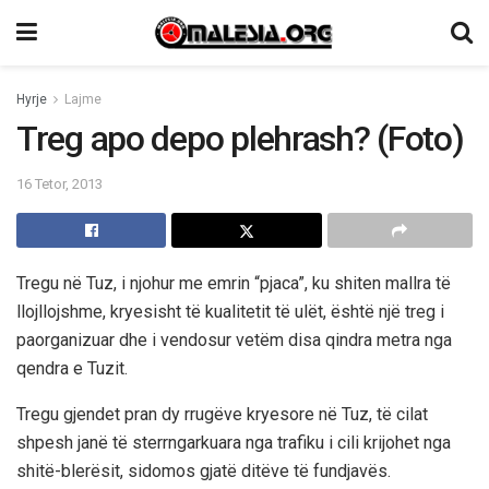
Hyrje
Lajme
Treg apo depo plehrash? (Foto)
16 Tetor, 2013
Tregu në Tuz, i njohur me emrin “pjaca”, ku shiten mallra të
llojllojshme, kryesisht të kualitetit të ulët, është një treg i
paorganizuar dhe i vendosur vetëm disa qindra metra nga
qendra e Tuzit.
Tregu gjendet pran dy rrugëve kryesore në Tuz, të cilat
shpesh janë të sterrngarkuara nga trafiku i cili krijohet nga
shitë-blerësit, sidomos gjatë ditëve të fundjavës.