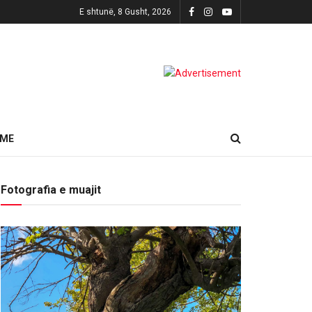
E shtunë, 8 Gusht, 2026
HME
Fotografia e muajit