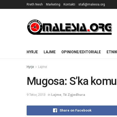
Rreth Nesh
Marketing
Kontakti
stafi@malesia.org
HYRJE
LAJME
OPINIONE/EDITORIALE
ETNI
Hyrje
Lajme
Mugosa: S’ka komu
9 Tetor, 2013
in
Lajme
,
Të Zgjedhura
Share on Facebook