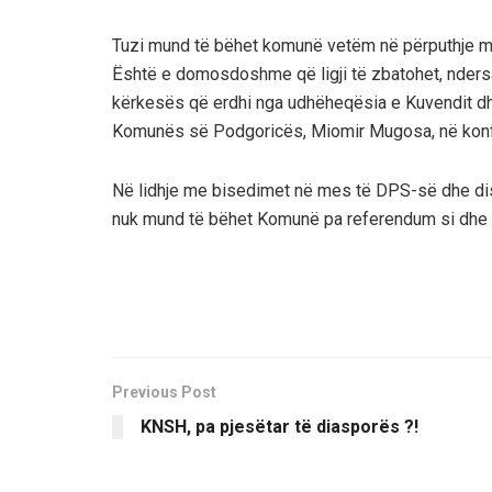
Tuzi mund të bëhet komunë vetëm në përputhje me li
Është e domosdoshme që ligji të zbatohet, ndersa K
kërkesës që erdhi nga udhëheqësia e Kuvendit dhe 
Komunës së Podgoricës, Miomir Mugosa, në konf
Në lidhje me bisedimet në mes të DPS-së dhe disa
nuk mund të bëhet Komunë pa referendum si dhe
Previous Post
KNSH, pa pjesëtar të diasporës ?!