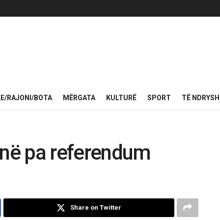
KE/RAJONI/BOTA
MËRGATA
KULTURË
SPORT
TË NDRYS
në pa referendum
Share on Twitter