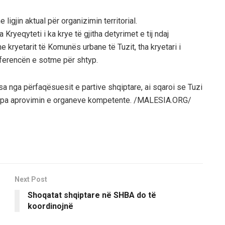
gjin aktual për organizimin territorial.
ryeqyteti i ka krye të gjitha detyrimet e tij ndaj
kryetarit të Komunës urbane të Tuzit, tha kryetari i
erencën e sotme për shtyp.
 nga përfaqësuesit e partive shqiptare, ai sqaroi se Tuzi
 pa aprovimin e organeve kompetente. /MALESIA.ORG/
Next Post
Shoqatat shqiptare në SHBA do të
koordinojnë