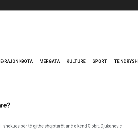
KE/RAJONI/BOTA
MËRGATA
KULTURË
SPORT
TË NDRYS
are?
ulli shokues për të gjithë shqiptarët anë e kënd Globit. Djukanovic