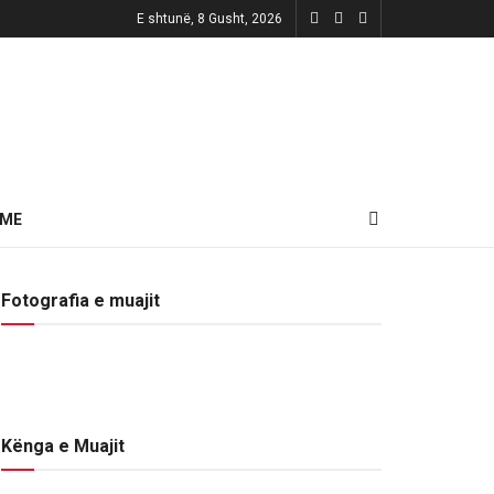
E shtunë, 8 Gusht, 2026
HME
Fotografia e muajit
Kënga e Muajit