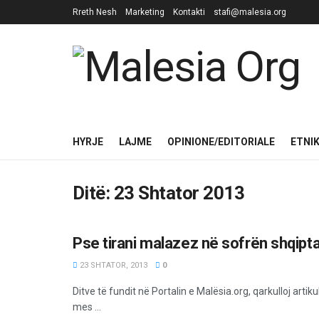
Rreth Nesh
Marketing
Kontakti
stafi@malesia.org
HYRJE
LAJME
OPINIONE/EDITORIALE
ETNI
Ditë:
23 Shtator 2013
Pse tirani malazez në sofrën shqipt
OPINIONE/EDITORIALE
23 SHTATOR, 2013
0
Ditve të fundit në Portalin e Malësia.org, qarkulloj artik
mes ...