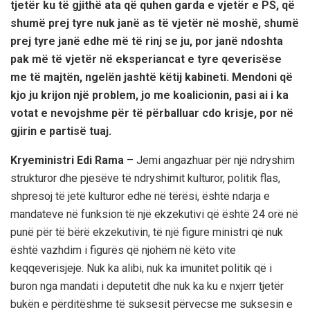
tjetër ku të gjithë ata që quhen garda e vjetër e PS, që
shumë prej tyre nuk janë as të vjetër në moshë, shumë
prej tyre janë edhe më të rinj se ju, por janë ndoshta
pak më të vjetër në eksperiancat e tyre qeverisëse
me të majtën, ngelën jashtë këtij kabineti. Mendoni që
kjo ju krijon një problem, jo me koalicionin, pasi ai i ka
votat e nevojshme për të përballuar cdo krisje, por në
gjirin e partisë tuaj.
Kryeministri Edi Rama
– Jemi angazhuar për një ndryshim
strukturor dhe pjesëve të ndryshimit kulturor, politik flas,
shpresoj të jetë kulturor edhe në tërësi, është ndarja e
mandateve në funksion të një ekzekutivi që është 24 orë në
punë për të bërë ekzekutivin, të një figure ministri që nuk
është vazhdim i figurës që njohëm në këto vite
keqqeverisjeje. Nuk ka alibi, nuk ka imunitet politik që i
buron nga mandati i deputetit dhe nuk ka ku e nxjerr tjetër
bukën e përditëshme të suksesit përvecse me suksesin e