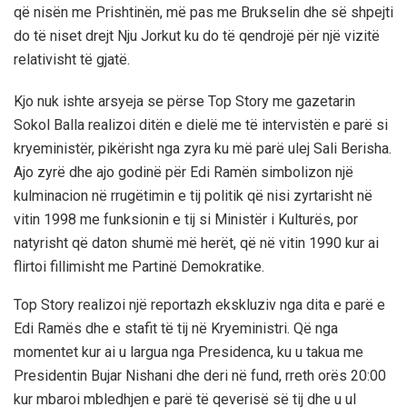
që nisën me Prishtinën, më pas me Brukselin dhe së shpejti
do të niset drejt Nju Jorkut ku do të qendrojë për një vizitë
relativisht të gjatë.
Kjo nuk ishte arsyeja se përse Top Story me gazetarin
Sokol Balla realizoi ditën e dielë me të intervistën e parë si
kryeministër, pikërisht nga zyra ku më parë ulej Sali Berisha.
Ajo zyrë dhe ajo godinë për Edi Ramën simbolizon një
kulminacion në rrugëtimin e tij politik që nisi zyrtarisht në
vitin 1998 me funksionin e tij si Ministër i Kulturës, por
natyrisht që daton shumë më herët, që në vitin 1990 kur ai
flirtoi fillimisht me Partinë Demokratike.
Top Story realizoi një reportazh ekskluziv nga dita e parë e
Edi Ramës dhe e stafit të tij në Kryeministri. Që nga
momentet kur ai u largua nga Presidenca, ku u takua me
Presidentin Bujar Nishani dhe deri në fund, rreth orës 20:00
kur mbaroi mbledhjen e parë të qeverisë së tij dhe u ul