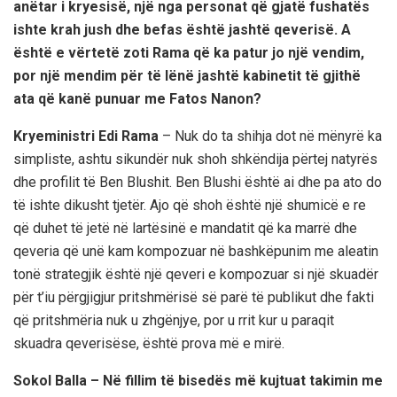
anëtar i kryesisë, një nga personat që gjatë fushatës
ishte krah jush dhe befas është jashtë qeverisë. A
është e vërtetë zoti Rama që ka patur jo një vendim,
por një mendim për të lënë jashtë kabinetit të gjithë
ata që kanë punuar me Fatos Nanon?
Kryeministri Edi Rama
– Nuk do ta shihja dot në mënyrë ka
simpliste, ashtu sikundër nuk shoh shkëndija përtej natyrës
dhe profilit të Ben Blushit. Ben Blushi është ai dhe pa ato do
të ishte dikusht tjetër. Ajo që shoh është një shumicë e re
që duhet të jetë në lartësinë e mandatit që ka marrë dhe
qeveria që unë kam kompozuar në bashkëpunim me aleatin
tonë strategjik është një qeveri e kompozuar si një skuadër
për t’iu përgjigjur pritshmërisë së parë të publikut dhe fakti
që pritshmëria nuk u zhgënjye, por u rrit kur u paraqit
skuadra qeverisëse, është prova më e mirë.
Sokol Balla – Në fillim të bisedës më kujtuat takimin me