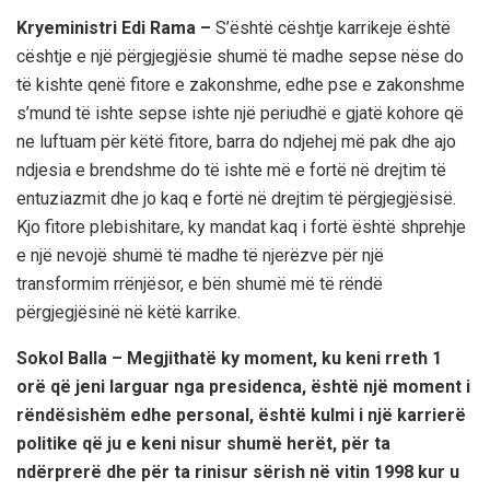
Kryeministri Edi Rama –
S’është cështje karrikeje është
cështje e një përgjegjësie shumë të madhe sepse nëse do
të kishte qenë fitore e zakonshme, edhe pse e zakonshme
s’mund të ishte sepse ishte një periudhë e gjatë kohore që
ne luftuam për këtë fitore, barra do ndjehej më pak dhe ajo
ndjesia e brendshme do të ishte më e fortë në drejtim të
entuziazmit dhe jo kaq e fortë në drejtim të përgjegjësisë.
Kjo fitore plebishitare, ky mandat kaq i fortë është shprehje
e një nevojë shumë të madhe të njerëzve për një
transformim rrënjësor, e bën shumë më të rëndë
përgjegjësinë në këtë karrike.
Sokol Balla – Megjithatë ky moment, ku keni rreth 1
orë që jeni larguar nga presidenca, është një moment i
rëndësishëm edhe personal, është kulmi i një karrierë
politike që ju e keni nisur shumë herët, për ta
ndërprerë dhe për ta rinisur sërish në vitin 1998 kur u