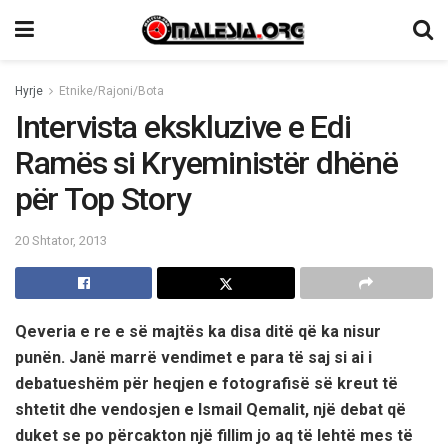
Hyrje
Etnike/Rajoni/Bota
Intervista ekskluzive e Edi
Ramës si Kryeministër dhënë
për Top Story
20 Shtator, 2013
Qeveria e re e së majtës ka disa ditë që ka nisur
punën. Janë marrë vendimet e para të saj si ai i
debatueshëm për heqjen e fotografisë së kreut të
shtetit dhe vendosjen e Ismail Qemalit, një debat që
duket se po përcakton një fillim jo aq të lehtë mes të