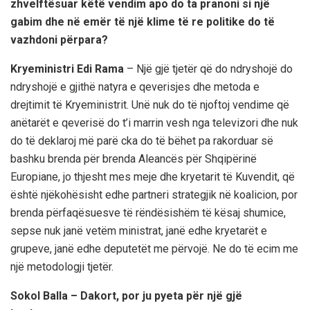
zhvelftësuar këtë vendim apo do ta pranoni si një
gabim dhe në emër të një klime të re politike do të
vazhdoni përpara?
Kryeministri Edi Rama
– Një gjë tjetër që do ndryshojë do
ndryshojë e gjithë natyra e qeverisjes dhe metoda e
drejtimit të Kryeministrit. Unë nuk do të njoftoj vendime që
anëtarët e qeverisë do t’i marrin vesh nga televizori dhe nuk
do të deklaroj më parë cka do të bëhet pa rakorduar së
bashku brenda për brenda Aleancës për Shqipërinë
Europiane, jo thjesht mes meje dhe kryetarit të Kuvendit, që
është njëkohësisht edhe partneri strategjik në koalicion, por
brenda përfaqësuesve të rëndësishëm të kësaj shumice,
sepse nuk janë vetëm ministrat, janë edhe kryetarët e
grupeve, janë edhe deputetët me përvojë. Ne do të ecim me
një metodologji tjetër.
Sokol Balla – Dakort, por ju pyeta për një gjë