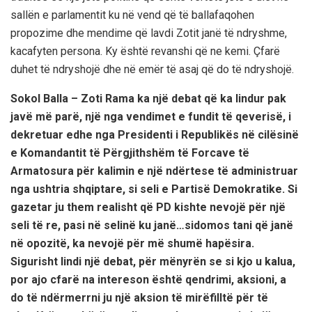
sallën e parlamentit ku në vend që të ballafaqohen
propozime dhe mendime që lavdi Zotit janë të ndryshme,
kacafyten persona. Ky është revanshi që ne kemi. Çfarë
duhet të ndryshojë dhe në emër të asaj që do të ndryshojë.
Sokol Balla – Zoti Rama ka një debat që ka lindur pak
javë më parë, një nga vendimet e fundit të qeverisë, i
dekretuar edhe nga Presidenti i Republikës në cilësinë
e Komandantit të Përgjithshëm të Forcave të
Armatosura për kalimin e një ndërtese të administruar
nga ushtria shqiptare, si seli e Partisë Demokratike. Si
gazetar ju them realisht që PD kishte nevojë për një
seli të re, pasi në selinë ku janë…sidomos tani që janë
në opozitë, ka nevojë për më shumë hapësira.
Sigurisht lindi një debat, për mënyrën se si kjo u kalua,
por ajo cfarë na intereson është qendrimi, aksioni, a
do të ndërmerrni ju një aksion të mirëfilltë për të