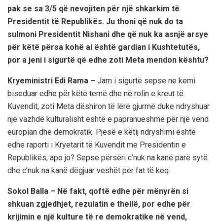
pak se sa 3/5 që nevojiten për një shkarkim të
Presidentit të Republikës. Ju thoni që nuk do ta
sulmoni Presidentit Nishani dhe që nuk ka asnjë arsye
për këtë përsa kohë ai është gardian i Kushtetutës,
por a jeni i sigurtë që edhe zoti Meta mendon kështu?
Kryeministri Edi Rama –
Jam i sigurtë sepse ne kemi
biseduar edhe për këtë temë dhe në rolin e kreut të
Kuvendit, zoti Meta dëshiron të lërë gjurmë duke ndryshuar
një vazhdë kulturalisht është e papranueshme për një vend
europian dhe demokratik. Pjesë e këtij ndryshimi është
edhe raporti i Kryetarit të Kuvendit me Presidentin e
Republikës, apo jo? Sepse përsëri c’nuk na kanë parë sytë
dhe c’nuk na kanë dëgjuar veshët për fat të keq.
Sokol Balla – Në fakt, qoftë edhe për mënyrën si
shkuan zgjedhjet, rezulatin e thellë, por edhe për
krijimin e një kulture të re demokratike në vend,