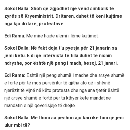
Sokol Balla: Shoh që zgjodhët një vend simbolik të
zyrës së Kryeministrit. Dritaren, duhet të keni kujtime
nga kjo dritare, protestave…
Edi Rama
: Më mirë hajde ulemi i lëmë kujtimet.
Sokol Balla: Në fakt doja t’u pyesja për 21 janarin sa
jemi këtu. E di që intervista të tilla duhet të nisnin
ndryshe, por është një peng i madh, besoj, 21 janari.
Edi Rama:
Është një peng shumë i madhe dhe arsye shumë
e fortë për të mos përsëritur të gjitha ato që i shtynë
njerëzit të vijnë në këto protesta dhe nga ana tjetër është
një arsye shumë e fortë për ta kthyer këtë mandat në
mandatin e një qeverisjeje të drejtë.
Sokol Balla: Më thoni sa peshon ajo karrike tani që jeni
ulur mbi të?