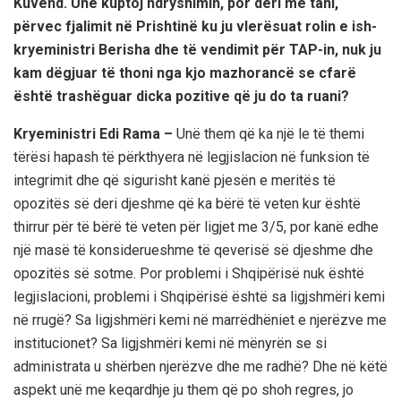
Kuvend. Unë kuptoj ndryshimin, por deri më tani,
përvec fjalimit në Prishtinë ku ju vlerësuat rolin e ish-
kryeministri Berisha dhe të vendimit për TAP-in, nuk ju
kam dëgjuar të thoni nga kjo mazhorancë se cfarë
është trashëguar dicka pozitive që ju do ta ruani?
Kryeministri Edi Rama –
Unë them që ka një le të themi
tërësi hapash të përkthyera në legjislacion në funksion të
integrimit dhe që sigurisht kanë pjesën e meritës të
opozitës së deri djeshme që ka bërë të veten kur është
thirrur për të bërë të veten për ligjet me 3/5, por kanë edhe
një masë të konsiderueshme të qeverisë së djeshme dhe
opozitës së sotme. Por problemi i Shqipërisë nuk është
legjislacioni, problemi i Shqipërisë është sa ligjshmëri kemi
në rrugë? Sa ligjshmëri kemi në marrëdhëniet e njerëzve me
institucionet? Sa ligjshmëri kemi në mënyrën se si
administrata u shërben njerëzve dhe me radhë? Dhe në këtë
aspekt unë me keqardhje ju them që po shoh regres, jo