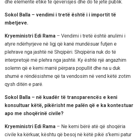
dhe elemente etikë të qeverisjes dhe do të jetë publik.
Sokol Balla – vendimi i tretë është i i importit të
mbetjeve.
Kryeministri Edi Rama
– Vendimi i tretë është anulimi i
atyre ndërhyrjeve në ligj që kanë mundësuar futjen e
plehrave nga jashtë në Shqipëri. Shqipëria nuk do të
interpretojë më plehra nga jashtë. Ky është një angazhim
solemn që e kemi marrë përpara popullit dhe na u duk
shumë e rëndësishme që ta vendosim në vend këtë zotim
qysh ditën e parë.
Sokol Balla – në kuadër të transparencës e keni
konsultuar këtë, pikërisht me palën që e ka kontestuar
apo me shoqërinë civile?
Kryeministri Edi Rama
– Ne kemi bërë atë që shoqëria
civile ka kërkuar, kështu që besoj në këtë pikë s’kemi patur