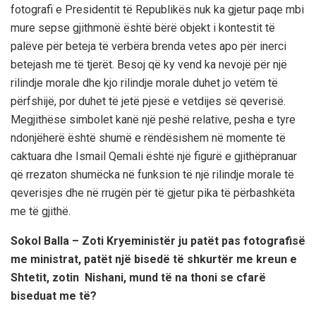
fotografi e Presidentit të Republikës nuk ka gjetur paqe mbi
mure sepse gjithmonë është bërë objekt i kontestit të
palëve për beteja të verbëra brenda vetes apo për inerci
betejash me të tjerët. Besoj që ky vend ka nevojë për një
rilindje morale dhe kjo rilindje morale duhet jo vetëm të
përfshijë, por duhet të jetë pjesë e vetdijes së qeverisë.
Megjithëse simbolet kanë një peshë relative, pesha e tyre
ndonjëherë është shumë e rëndësishem në momente të
caktuara dhe Ismail Qemali është një figurë e gjithëpranuar
që rrezaton shumëcka në funksion të një rilindje morale të
qeverisjes dhe në rrugën për të gjetur pika të përbashkëta
me të gjithë.
Sokol Balla – Zoti Kryeministër ju patët pas fotografisë
me ministrat, patët një bisedë të shkurtër me kreun e
Shtetit, zotin Nishani, mund të na thoni se cfarë
biseduat me të?