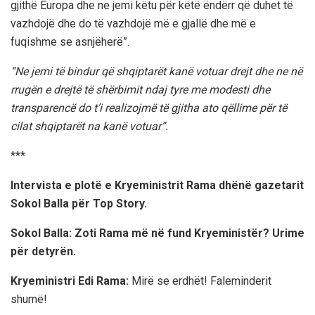
gjithë Europa dhe ne jemi këtu për këtë ëndërr që duhet të
vazhdojë dhe do të vazhdojë më e gjallë dhe më e
fuqishme se asnjëherë”.
“Ne jemi të bindur që shqiptarët kanë votuar drejt dhe ne në
rrugën e drejtë të shërbimit ndaj tyre me modesti dhe
transparencë do t’i realizojmë të gjitha ato qëllime për të
cilat shqiptarët na kanë votuar”.
***
Intervista e plotë e Kryeministrit Rama dhënë gazetarit
Sokol Balla për Top Story.
Sokol Balla: Zoti Rama më në fund Kryeministër? Urime
për detyrën.
Kryeministri Edi Rama:
Mirë se erdhët! Faleminderit
shumë!