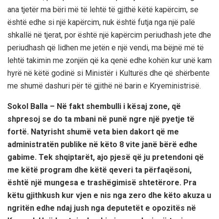
ana tjetër ma bëri më të lehtë të gjithë këtë kapërcim, se
është edhe si një kapërcim, nuk është futja nga një palë
shkallë në tjerat, por është një kapërcim periudhash jete dhe
periudhash që lidhen me jetën e një vendi, ma bëjnë më të
lehtë takimin me zonjën që ka qenë edhe kohën kur unë kam
hyrë në këtë godinë si Ministër i Kulturës dhe që shërbente
me shumë dashuri për të gjithë në barin e Kryeministrisë.
Sokol Balla – Në fakt shembulli i kësaj zone, që
shpresoj se do ta mbani në punë ngre një pyetje të
fortë. Natyrisht shumë veta bien dakort që me
administratën publike në këto 8 vite janë bërë edhe
gabime. Tek shqiptarët, ajo pjesë që ju pretendoni që
me këtë program dhe këtë qeveri ta përfaqësoni,
është një mungesa e trashëgimisë shtetërore. Pra
këtu gjithkush kur vjen e nis nga zero dhe këto akuza u
ngritën edhe ndaj jush nga deputetët e opozitës në