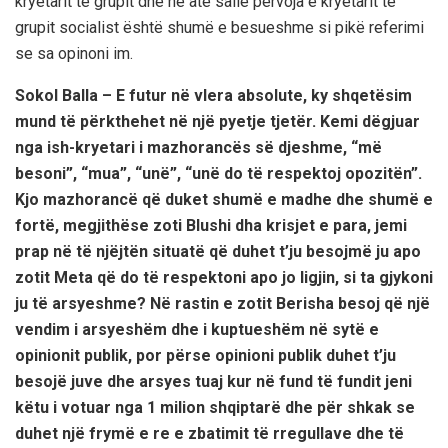
kryetarit të grupit dhe në atë sallë përvoja e kryetarit të
grupit socialist është shumë e besueshme si pikë referimi
se sa opinoni im.
Sokol Balla – E futur në vlera absolute, ky shqetësim
mund të përkthehet në një pyetje tjetër. Kemi dëgjuar
nga ish-kryetari i mazhorancës së djeshme, “më
besoni”, “mua”, “unë”, “unë do të respektoj opozitën”.
Kjo mazhorancë që duket shumë e madhe dhe shumë e
fortë, megjithëse zoti Blushi dha krisjet e para, jemi
prap në të njëjtën situatë që duhet t’ju besojmë ju apo
zotit Meta që do të respektoni apo jo ligjin, si ta gjykoni
ju të arsyeshme? Në rastin e zotit Berisha besoj që një
vendim i arsyeshëm dhe i kuptueshëm në sytë e
opinionit publik, por përse opinioni publik duhet t’ju
besojë juve dhe arsyes tuaj kur në fund të fundit jeni
këtu i votuar nga 1 milion shqiptarë dhe për shkak se
duhet një frymë e re e zbatimit të rregullave dhe të