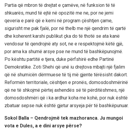
Partia që mbron të drejtat e çamëve, në funksion të të
shkuarës, mund të ejtë në opozitë me ne, por ne jemi
qeveria e parë që e kemi në program çështjen çame,
sigurisht me pak fjalë, por në thelb me një qendrim të qartë
dhe koherent karshi publikut çka do të thotë se ata kanë
vendosur të qendrojnë aty sot, ne e respektojmë këtë gjë,
por ama ka shumë arsye pse ne mund të bashkëpunojmë.
Po kështu partitë e tjera, duke përfshirë edhe Partinë
Demokratike. Zoti Shehi që unë iu drejtova mbajti një fjalim
që në shumicën dërrmuese të tij më gjente tërësisht dakort.
Reformën territoriale, cështjen e pronës, domosdoshmërinë
që ne të shkojmë përtej axhendës së të përditëshmes, një
domosdoshmëri që i ka ardhur koha me kohë, por nuk është
zbatuar sepse nuk është gjetur arsyeja për të bashkëpunuar.
Sokol Balla – Qendrojmë tek mazhoranca. Ju mungoi
vota e Dules, a e dini arsye përse?