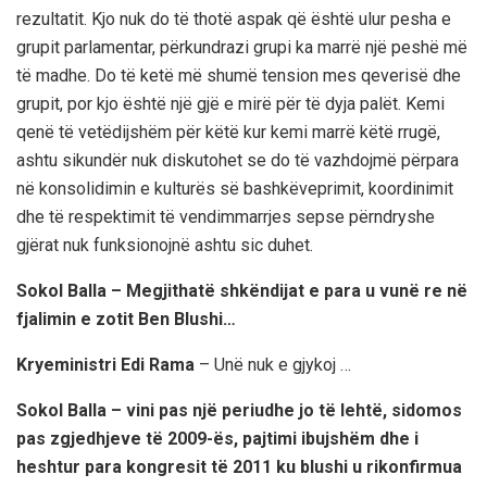
rezultatit. Kjo nuk do të thotë aspak që është ulur pesha e
grupit parlamentar, përkundrazi grupi ka marrë një peshë më
të madhe. Do të ketë më shumë tension mes qeverisë dhe
grupit, por kjo është një gjë e mirë për të dyja palët. Kemi
qenë të vetëdijshëm për këtë kur kemi marrë këtë rrugë,
ashtu sikundër nuk diskutohet se do të vazhdojmë përpara
në konsolidimin e kulturës së bashkëveprimit, koordinimit
dhe të respektimit të vendimmarrjes sepse përndryshe
gjërat nuk funksionojnë ashtu sic duhet.
Sokol Balla – Megjithatë shkëndijat e para u vunë re në
fjalimin e zotit Ben Blushi…
Kryeministri Edi Rama
– Unë nuk e gjykoj …
Sokol Balla – vini pas një periudhe jo të lehtë, sidomos
pas zgjedhjeve të 2009-ës, pajtimi ibujshëm dhe i
heshtur para kongresit të 2011 ku blushi u rikonfirmua