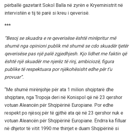
përballë gazetarit Sokol Balla në zyrën e Kryeministrit në
intervistën e tij të parë si kreu i qeverisë.
***
“Besoj se skuadra e re qeverisëse është mirëpritur më
shumë nga opinioni publik më shumë se cdo skuadër tjetër
qeverisëse pas një palë zgjedhjesh. Kjo lidhet me faktin që
është një skuadër me njerëz të rinj, ambiciozë, figura
publike të respektuara por njëkohësisht edhe për t’u
provuar”.
“Me shumë mirënjohje për ata 1 milion shqiptarë dhe
shqiptare, nga Tropoja deri në Konispol që në 23 qershor
votuan Aleancën për Shqipërinë Europiane. Por edhe
respekt po njësoj për të gjithë ata që në 23 qershor nuk e
votuan Aleancën për Shqipërinë Europiane. Ëndrra ka filluar
në dhjetor të vitit 1990 me thirrjet e duam Shqipërinë si