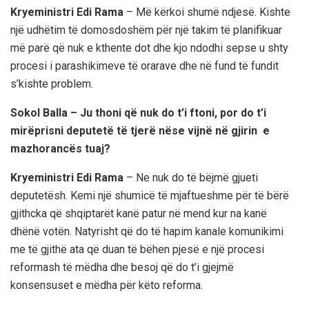
Kryeministri Edi Rama
– Më kërkoi shumë ndjesë. Kishte
një udhëtim të domosdoshëm për një takim të planifikuar
më parë që nuk e kthente dot dhe kjo ndodhi sepse u shty
procesi i parashikimeve të orarave dhe në fund të fundit
s’kishte problem.
Sokol Balla – Ju thoni që nuk do t’i ftoni, por do t’i
mirëprisni deputetë të tjerë nëse vijnë në gjirin e
mazhorancës tuaj?
Kryeministri Edi Rama
– Ne nuk do të bëjmë gjueti
deputetësh. Kemi një shumicë të mjaftueshme për të bërë
gjithcka që shqiptarët kanë patur në mend kur na kanë
dhënë votën. Natyrisht që do të hapim kanale komunikimi
me të gjithë ata që duan të bëhen pjesë e një procesi
reformash të mëdha dhe besoj që do t’i gjejmë
konsensuset e mëdha për këto reforma.