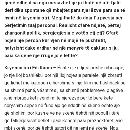
qenë edhe disa nga mesazhet që ju thatë në atë fjalë
deri diku spontane që mbajtët para njerëzve para se të
hynit në kryeministri. Megjithatë do doja t’u pyesja për
përjetimin tuaj personal. Realisht cfarë ndjetë, përtej
zhargonit politik, përgjegjësia e votës etj etj? Cfarë
ndjen një person kur vjen në majë të pushtetit,
natyrisht duke ardhur në një mënyrë të caktuar si ju,
pasi ka qenë një rrugë jo e lehtë?
Kryeministri Edi Rama –
Është një ndjesi peshe mbi supe,
jo një lloj boshllëku, por një lloj ndjesie paralele, një zbrasti
që lidhet me kujtesën e hershme si një film me flashback se
sa shumë punë, vështirësi, sa shumë problemeve, plagëve
janë mbrapa këtij vendimi të njerëzve për të bërë këtë
ndryshim sepse në fund ajo që ndodh në skenë është ajo
që shohim, por kush e vë në skenë është një popull i tërë
që fatkeqësisht bëhet i padukshëm pasi prozhektorët janë
mbi skenë, por që është autori që ne jemi në skenë. Nga