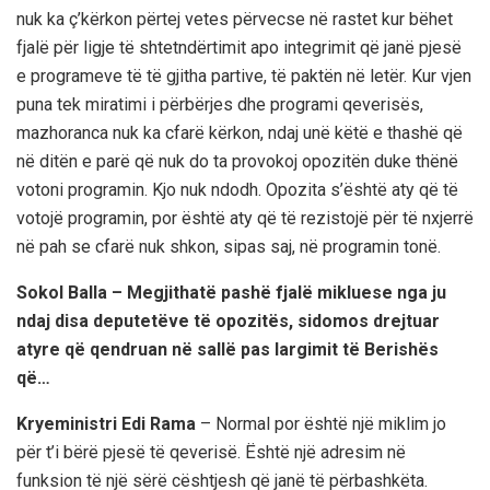
nuk ka ç’kërkon përtej vetes përvecse në rastet kur bëhet
fjalë për ligje të shtetndërtimit apo integrimit që janë pjesë
e programeve të të gjitha partive, të paktën në letër. Kur vjen
puna tek miratimi i përbërjes dhe programi qeverisës,
mazhoranca nuk ka cfarë kërkon, ndaj unë këtë e thashë që
në ditën e parë që nuk do ta provokoj opozitën duke thënë
votoni programin. Kjo nuk ndodh. Opozita s’është aty që të
votojë programin, por është aty që të rezistojë për të nxjerrë
në pah se cfarë nuk shkon, sipas saj, në programin tonë.
Sokol Balla – Megjithatë pashë fjalë mikluese nga ju
ndaj disa deputetëve të opozitës, sidomos drejtuar
atyre që qendruan në sallë pas largimit të Berishës
që…
Kryeministri Edi Rama
– Normal por është një miklim jo
për t’i bërë pjesë të qeverisë. Është një adresim në
funksion të një sërë cështjesh që janë të përbashkëta.