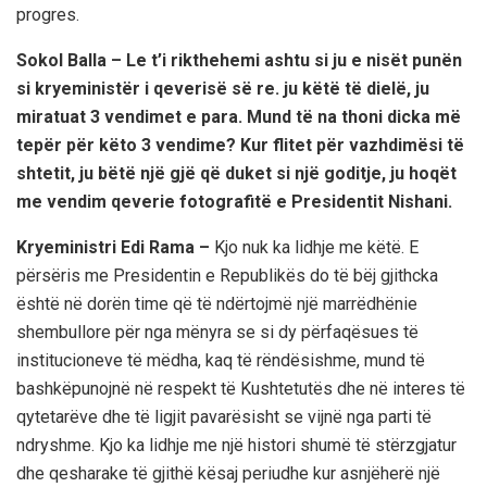
progres.
Sokol Balla – Le t’i rikthehemi ashtu si ju e nisët punën
si kryeministër i qeverisë së re. ju këtë të dielë, ju
miratuat 3 vendimet e para. Mund të na thoni dicka më
tepër për këto 3 vendime? Kur flitet për vazhdimësi të
shtetit, ju bëtë një gjë që duket si një goditje, ju hoqët
me vendim qeverie fotografitë e Presidentit Nishani.
Kryeministri Edi Rama –
Kjo nuk ka lidhje me këtë. E
përsëris me Presidentin e Republikës do të bëj gjithcka
është në dorën time që të ndërtojmë një marrëdhënie
shembullore për nga mënyra se si dy përfaqësues të
institucioneve të mëdha, kaq të rëndësishme, mund të
bashkëpunojnë në respekt të Kushtetutës dhe në interes të
qytetarëve dhe të ligjit pavarësisht se vijnë nga parti të
ndryshme. Kjo ka lidhje me një histori shumë të stërzgjatur
dhe qesharake të gjithë kësaj periudhe kur asnjëherë një