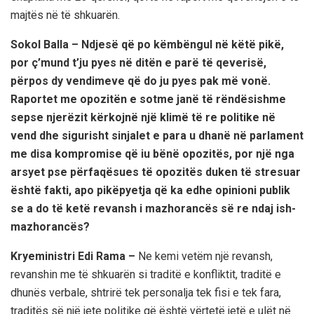
majtës në të shkuarën.
Sokol Balla – Ndjesë që po këmbëngul në këtë pikë,
por ç’mund t’ju pyes në ditën e parë të qeverisë,
përpos dy vendimeve që do ju pyes pak më vonë.
Raportet me opozitën e sotme janë të rëndësishme
sepse njerëzit kërkojnë një klimë të re politike në
vend dhe sigurisht sinjalet e para u dhanë në parlament
me disa kompromise që iu bënë opozitës, por një nga
arsyet pse përfaqësues të opozitës duken të stresuar
është fakti, apo pikëpyetja që ka edhe opinioni publik
se a do të ketë revansh i mazhorancës së re ndaj ish-
mazhorancës?
Kryeministri Edi Rama –
Ne kemi vetëm një revansh,
revanshin me të shkuarën si traditë e konfliktit, traditë e
dhunës verbale, shtrirë tek personalja tek fisi e tek fara,
traditës së një jete politike që është vërtetë jetë e ulët në