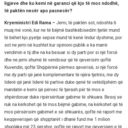
ligjeve dhe ku kemi në garanci që kjo të mos ndodhë,
të paktën nesër apo pasnesër?
Kryeministri Edi Rama –
Jemi, të paktën sot, ndoshta 6
muaj më vonë, kur ne të bëjmë bashkëbisedim tjetër mund
të bëhet kjo pyetje sepse mund të kenë lindur dyshime, por
sot ne jemi në kushtet kur opinioni publik e ka marrë
vendimin e tij dhe na ka besuar si dy parti por si një forcë
dhe ne jemi shumë të vendosur që të qeverisim qoftë
Kuvendin, qoftë Shqipërinë përmes qeverisë, si një forcë
me dy parti që janë komplementare të njëra-tjetrës, me dy
liderë që janë liderë të partive duke qenë të vetëdijshëm që
mandatin e kemi që përvec të tjerash për të mos e
shpërdoruar duke ripërsërituar gabime të shkuara. Besoj se
nuk na kërkohet që të mos bëjmë gabime, na kërkohet që të
mos përsërisim gabimet e së shkuarës, qoftë në raport me
keqqeverisjen që shqiptarët i dhanë fund me 1 milion
shuplaka më 23 qershor, qoftë në raport me qeverisjen e të