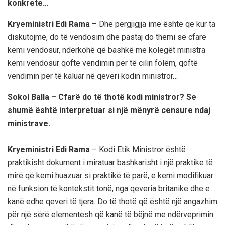
konkrete…
Kryeministri Edi Rama
– Dhe përgjigjja ime është që kur ta
diskutojmë, do të vendosim dhe pastaj do themi se cfarë
kemi vendosur, ndërkohë që bashkë me kolegët ministra
kemi vendosur qoftë vendimin për të cilin folëm, qoftë
vendimin për të kaluar në qeveri kodin ministror…
Sokol Balla – Cfarë do të thotë kodi ministror? Se
shumë është interpretuar si një mënyrë censure ndaj
ministrave.
Kryeministri Edi Rama
– Kodi Etik Ministror është
praktikisht dokument i miratuar bashkarisht i një praktike të
mirë që kemi huazuar si praktikë të parë, e kemi modifikuar
në funksion të kontekstit tonë, nga qeveria britanike dhe e
kanë edhe qeveri të tjera. Do të thotë që është një angazhim
për një sërë elementesh që kanë të bëjnë me ndërveprimin