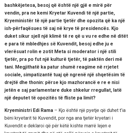
bashkëjetesa, besoj që është një gjë e mirë për
vendin, pra ne kemi Kryetar Kuvendi të një partie,
Kryeministër të një partie tjetër dhe opozita që ka një
ish-përfaqësues të saj në krye të presidencës. Kjo
duket sikur sjell një klimë të re që u vu re edhe në ditët
e para të mbledhjes së Kuvendit, besoj edhe ju e
vlerësuat rolin e zotit Meta si moderator i një stili
tjetër, pra po fut një kulturë tjetër, të paktën deri më
tani. Megjithatë ka patur shumë reagime në rrjetet
sociale, simpatizantë tuaj që ngrenë një shqetësim të
drejtë dhe thonin: përse kjo mazhorancë e re e nisi
jetën e saj parlamentare duke shkelur rregullat, latë
një deputet të opozitës të fliste pa limit?
Kryeministri Edi Rama
– Kjo është një pyetje që duhet t’ia
bëni kryetarit të Kuvendit, por nga ana tjetër kryetari i
Kuvendit e deklaroi që për këtë kishte marrë lejen e