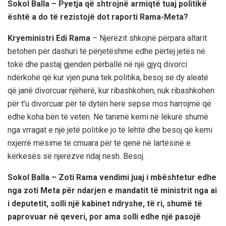
Sokol Balla – Pyetja që shtrojnë armiqtë tuaj politikë
është a do të rezistojë dot raporti Rama-Meta?
Kryeministri Edi Rama
– Njerëzit shkojnë përpara altarit
betohen për dashuri të përjetëshme edhe përtej jetës në
tokë dhe pastaj gjenden përballë në një gjyq divorci
ndërkohë që kur vjen puna tek politika, besoj se dy aleatë
që janë divorcuar njëherë, kur ribashkohen, nuk ribashkohen
për t’u divorcuar për të dytën herë sepse mos harrojmë që
edhe koha bën të veten. Ne tanimë kemi në lëkurë shumë
nga vrragat e një jetë politike jo të lehtë dhe besoj që kemi
nxjerrë mësime të cmuara për të qenë në lartësinë e
kërkesës së njerëzve ndaj nesh. Besoj.
Sokol Balla – Zoti Rama vendimi juaj i mbështetur edhe
nga zoti Meta për ndarjen e mandatit të ministrit nga ai
i deputetit, solli një kabinet ndryshe, të ri, shumë të
paprovuar në qeveri, por ama solli edhe një pasojë