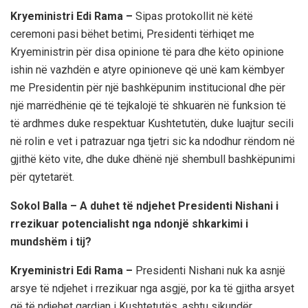
Kryeministri Edi Rama –
Sipas protokollit në këtë
ceremoni pasi bëhet betimi, Presidenti tërhiqet me
Kryeministrin për disa opinione të para dhe këto opinione
ishin në vazhdën e atyre opinioneve që unë kam këmbyer
me Presidentin për një bashkëpunim institucional dhe për
një marrëdhënie që të tejkalojë të shkuarën në funksion të
të ardhmes duke respektuar Kushtetutën, duke luajtur secili
në rolin e vet i patrazuar nga tjetri sic ka ndodhur rëndom në
gjithë këto vite, dhe duke dhënë një shembull bashkëpunimi
për qytetarët.
Sokol Balla – A duhet të ndjehet Presidenti Nishani i
rrezikuar potencialisht nga ndonjë shkarkimi i
mundshëm i tij?
Kryeministri Edi Rama –
Presidenti Nishani nuk ka asnjë
arsye të ndjehet i rrezikuar nga asgjë, por ka të gjitha arsyet
që të ndjehet gardian i Kushtetutës, ashtu sikundër