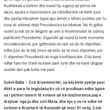
Kushtetuta e kërkon dhe mund t’ju siguroj që përsa më
takon, epoka e municioneve që mblidheshin në këtë zyrë
dhe pastaj mbushnin topat apo armët e luftës politike për t’u
nisur të shtënat drejt Presidencës ka mbaruar. Në të gjitha
rastet ju nuk do të dëgjoni që unë si Kryeministër të sulmoj
publikisht Presidentin. Sigurisht që mund të ketë momente
mosdakordësie, por gjithmonë në rast se do të shprehen,
edhe pse do të bëj cmos që këto as të mos shprehen, por
t’i shprehen Presidentit në rrugë konfidenciale. S’do kenë
lidhje fare me cfarë na kanë parë sytë dhe na kanë dëgjuar
veshët deri pak kohë më parë.
Sokol Balla – Zoti Kryeministër, ua bëj këtë pyetje pasi
ditët e para të legjislaturës së re prodhuan edhe lajme
sa i përket numrit të votave që ka mazhoranca juaj e
drejtuar nga ju dhe zoti Meta, dhe kjo u vu re edhe në
votimin e Kryetarit të Kuvendit që mori 91 vota, 2 më