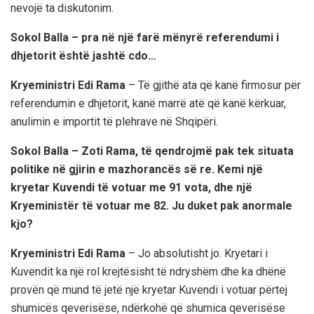
nevojë ta diskutonim.
Sokol Balla – pra në një farë mënyrë referendumi i
dhjetorit është jashtë cdo…
Kryeministri Edi Rama
– Të gjithë ata që kanë firmosur për
referendumin e dhjetorit, kanë marrë atë që kanë kërkuar,
anulimin e importit të plehrave në Shqipëri.
Sokol Balla – Zoti Rama, të qendrojmë pak tek situata
politike në gjirin e mazhorancës së re. Kemi një
kryetar Kuvendi të votuar me 91 vota, dhe një
Kryeministër të votuar me 82. Ju duket pak anormale
kjo?
Kryeministri Edi Rama
– Jo absolutisht jo. Kryetari i
Kuvendit ka një rol krejtësisht të ndryshëm dhe ka dhënë
provën që mund të jetë një kryetar Kuvendi i votuar përtej
shumicës qeverisëse, ndërkohë që shumica qeverisëse