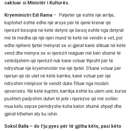
caktuar si Ministër i Kulturës.
Kryeministri Edi Rama
– Patjetër që është një arritje,
kuptohet është edhe një arsye për të qenë krenar që
njerëzit besojnë në këtë detyrë që besoj është nga detyrat
më të mëdha që një njeri mund të ketë në vendin e vet, por
edhe njëherë tjetër mënyrat se si gjërat kanë shkuar në këtë
vend dhe mënyra se si njerëzit reaguan më bën shumë të
vetëdijshëm që njerëzit nuk kanë votuar thjesht për të
ndryshuar një kryeministër me një tjetër. S’kanë votuar për
njeriun që do ulet në këtë karrike, kanë votuar për një
ndryshim rrënjësor të vendit duke filluar nga modeli
qeverisës. Në këtë kuptim, karrikja është ku ulem unë, kurse
pushteti padyshim duhet të jetë i njerëzve që më sollën
mua këtu sepse përndryshe koha kalon shumë shpejt dhe
gjërat kthehen aty ku ishin.
Sokol Balla – do t’ju pyes për të gjitha këto, pasi këto