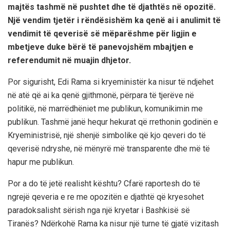
majtës tashmë në pushtet dhe të djathtës në opozitë.
Një vendim tjetër i rëndësishëm ka qenë ai i anulimit të
vendimit të qeverisë së mëparëshme për ligjin e
mbetjeve duke bërë të panevojshëm mbajtjen e
referendumit në muajin dhjetor.
Por sigurisht, Edi Rama si kryeministër ka nisur të ndjehet
në atë që ai ka qenë gjithmonë, përpara të tjerëve në
politikë, në marrëdhëniet me publikun, komunikimin me
publikun. Tashmë janë hequr hekurat që rrethonin godinën e
Kryeministrisë, një shenjë simbolike që kjo qeveri do të
qeverisë ndryshe, në mënyrë më transparente dhe më të
hapur me publikun.
Por a do të jetë realisht kështu? Cfarë raportesh do të
ngrejë qeveria e re me opozitën e djathtë që kryesohet
paradoksalisht sërish nga një kryetar i Bashkisë së
Tiranës? Ndërkohë Rama ka nisur një turne të gjatë vizitash