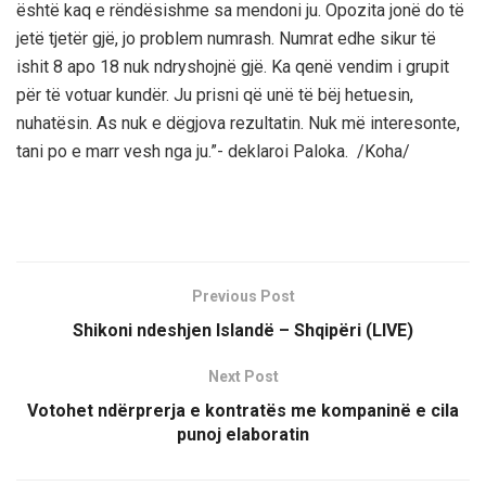
është kaq e rëndësishme sa mendoni ju. Opozita jonë do të
jetë tjetër gjë, jo problem numrash. Numrat edhe sikur të
ishit 8 apo 18 nuk ndryshojnë gjë. Ka qenë vendim i grupit
për të votuar kundër. Ju prisni që unë të bëj hetuesin,
nuhatësin. As nuk e dëgjova rezultatin. Nuk më interesonte,
tani po e marr vesh nga ju.”- deklaroi Paloka. /Koha/
Previous Post
Shikoni ndeshjen Islandë – Shqipëri (LIVE)
Next Post
Votohet ndërprerja e kontratës me kompaninë e cila
punoj elaboratin