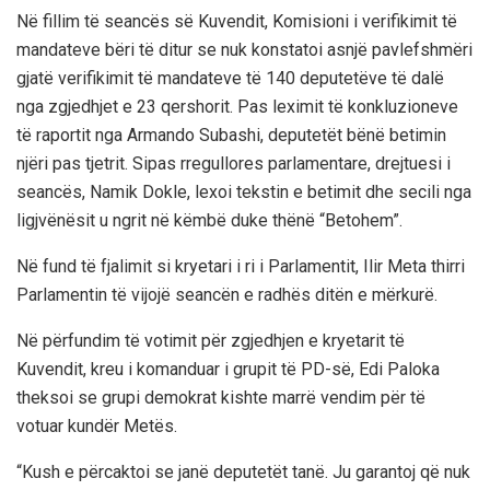
Në fillim të seancës së Kuvendit, Komisioni i verifikimit të
mandateve bëri të ditur se nuk konstatoi asnjë pavlefshmëri
gjatë verifikimit të mandateve të 140 deputetëve të dalë
nga zgjedhjet e 23 qershorit. Pas leximit të konkluzioneve
të raportit nga Armando Subashi, deputetët bënë betimin
njëri pas tjetrit. Sipas rregullores parlamentare, drejtuesi i
seancës, Namik Dokle, lexoi tekstin e betimit dhe secili nga
ligjvënësit u ngrit në këmbë duke thënë “Betohem”.
Në fund të fjalimit si kryetari i ri i Parlamentit, Ilir Meta thirri
Parlamentin të vijojë seancën e radhës ditën e mërkurë.
Në përfundim të votimit për zgjedhjen e kryetarit të
Kuvendit, kreu i komanduar i grupit të PD-së, Edi Paloka
theksoi se grupi demokrat kishte marrë vendim për të
votuar kundër Metës.
“Kush e përcaktoi se janë deputetët tanë. Ju garantoj që nuk