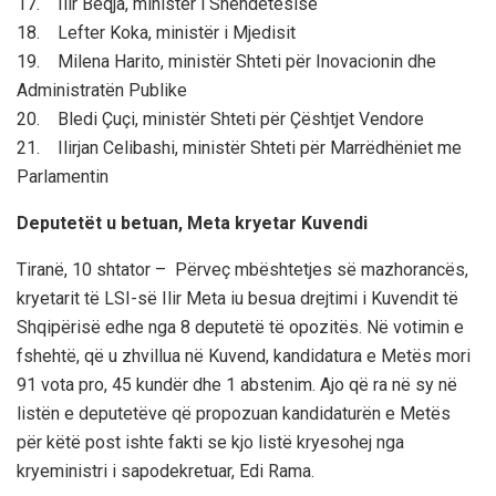
17. Ilir Beqja, ministër i Shëndetësisë
18. Lefter Koka, ministër i Mjedisit
19. Milena Harito, ministër Shteti për Inovacionin dhe
Administratën Publike
20. Bledi Çuçi, ministër Shteti për Çështjet Vendore
21. Ilirjan Celibashi, ministër Shteti për Marrëdhëniet me
Parlamentin
Deputetët u betuan, Meta kryetar Kuvendi
Tiranë, 10 shtator – Përveç mbështetjes së mazhorancës,
kryetarit të LSI-së Ilir Meta iu besua drejtimi i Kuvendit të
Shqipërisë edhe nga 8 deputetë të opozitës. Në votimin e
fshehtë, që u zhvillua në Kuvend, kandidatura e Metës mori
91 vota pro, 45 kundër dhe 1 abstenim. Ajo që ra në sy në
listën e deputetëve që propozuan kandidaturën e Metës
për këtë post ishte fakti se kjo listë kryesohej nga
kryeministri i sapodekretuar, Edi Rama.