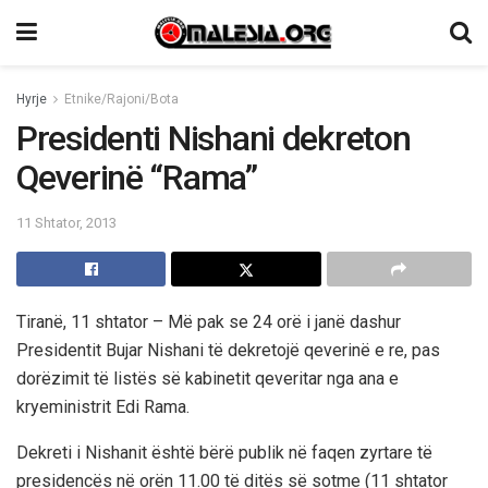
Hyrje
Etnike/Rajoni/Bota
Presidenti Nishani dekreton
Qeverinë “Rama”
11 Shtator, 2013
Tiranë, 11 shtator – Më pak se 24 orë i janë dashur
Presidentit Bujar Nishani të dekretojë qeverinë e re, pas
dorëzimit të listës së kabinetit qeveritar nga ana e
kryeministrit Edi Rama.
Dekreti i Nishanit është bërë publik në faqen zyrtare të
presidencës në orën 11.00 të ditës së sotme (11 shtator