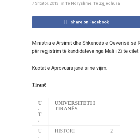
7 Shtator, 2013
in
Të Ndryshme
,
Të Zgjedhura
Share on Facebook
Ministria e Arsimit dhe Shkencës e Qeverisë së R
për regjistrim të kandidateve nga Mali i Zi të cile
Kuotat e Aprovuara janë si në vijim:
Tiranë
U
UNIVERSITETI I
.
TIRANËS
T
.
U
HISTORI
2
.