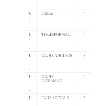
T
.
U
FIZIKE
4
.
T
.
U
TEK.INFORMACI
4
.
T
.
U
GJUHE ANGLEZE
3
.
T
.
U
GJUHE
2
.
GJERMANE
T
.
U
PUNË SOCIALE
5
.