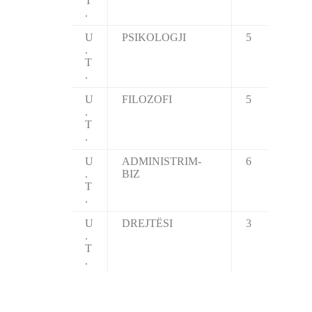
T
.
U
PSIKOLOGJI
5
.
T
.
U
FILOZOFI
5
.
T
.
U
ADMINISTRIM-
6
.
BIZ
T
.
U
DREJTËSI
3
.
T
.