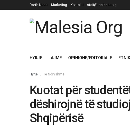
Rreth Nesh
Marketing
Kontakti
stafi@malesia.org
HYRJE
LAJME
OPINIONE/EDITORIALE
ETNI
Hyrje
Të Ndryshme
Kuotat për studentë
dëshirojnë të studio
Shqipërisë