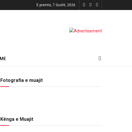
E premte, 7 Gusht, 2026
HME
Fotografia e muajit
Kënga e Muajit