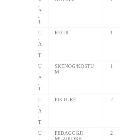
.
A
.
T
U
REGJI
1
.
A
.
T
U
SKENOG/KOSTU
1
.
M
A
.
T
U
PIKTURË
2
.
A
.
T
U
PEDAGOGJI
2
.
MUZIKORE