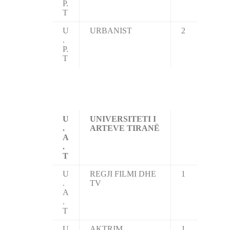
P.
T
U
URBANIST
2
.
P.
T
U
UNIVERSITETI I
.
ARTEVE TIRANË
A
.
T
U
REGJI FILMI DHE
1
.
TV
A
.
T
U
AKTRIM
1