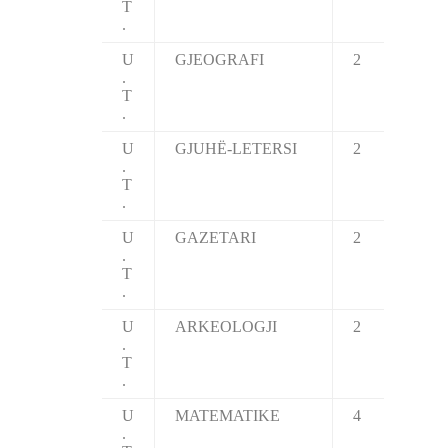
T
.
U
GJEOGRAFI
2
.
T
.
U
GJUHË-LETERSI
2
.
T
.
U
GAZETARI
2
.
T
.
U
ARKEOLOGJI
2
.
T
.
U
MATEMATIKE
4
.