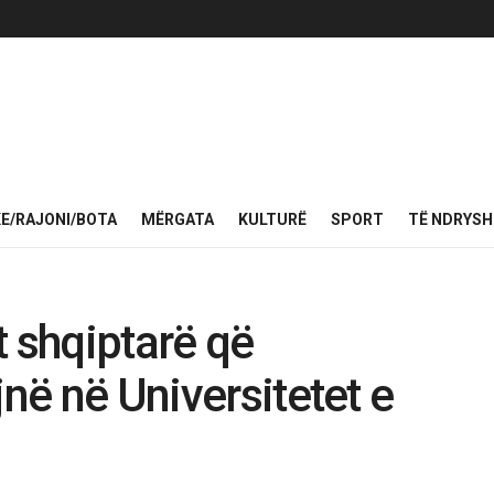
KE/RAJONI/BOTA
MËRGATA
KULTURË
SPORT
TË NDRYS
t shqiptarë që
jnë në Universitetet e