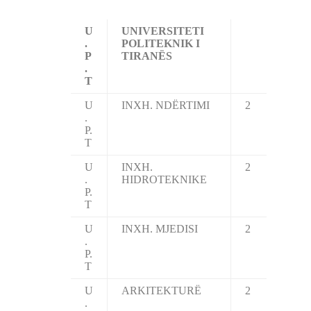
U
UNIVERSITETI
.
POLITEKNIK I
P
TIRANËS
.
T
U
INXH. NDËRTIMI
2
.
P.
T
U
INXH.
2
.
HIDROTEKNIKE
P.
T
U
INXH. MJEDISI
2
.
P.
T
U
ARKITEKTURË
2
.