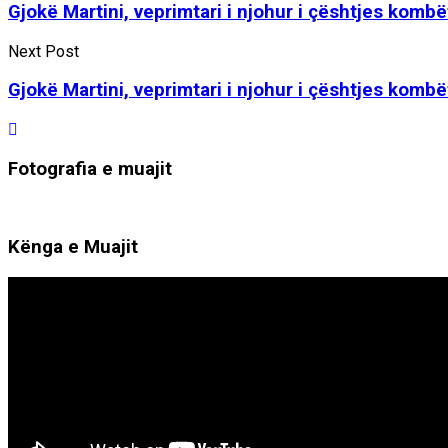
Gjokë Martini, veprimtari i njohur i çështjes komb
Next Post
Gjokë Martini, veprimtari i njohur i çështjes komb
Fotografia e muajit
Kënga e Muajit