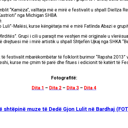
amblit “Kamëza”, valltarja më e mirë e festivalit u shpall Diellza
 Kastrioti” nga Michigan SHBA.
ë.
Luli”-Malësi, kurse këngëtarja më e mirë Fatlinda Abazi e grupit
 “Mirditës”. Grupi i cili u paraqit me veshjen më origjinale u vler
ohë drejtuesi më i mirë artistik u shpall Shtjefën Ujkaj nga SHKA 
 të festivalit mbarëkombëtar të folklorit burimor “Rapsha 2013” 
shi, kurse me çmim të parë dhe fitues i edicionit të katërt të 
Fotografitë:
Dita 1
–
Dita 2
–
Dita 3
–
Dita 4
në shtëpinë muze të Dedë Gjon Lulit në Bardhaj (F