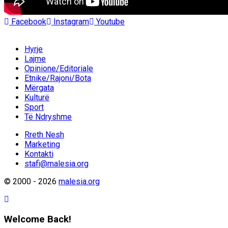
Facebook
Instagram
Youtube
Hyrje
Lajme
Opinione/Editoriale
Etnike/Rajoni/Bota
Mërgata
Kulturë
Sport
Të Ndryshme
Rreth Nesh
Marketing
Kontakti
stafi@malesia.org
© 2000 - 2026
malesia.org
Welcome Back!