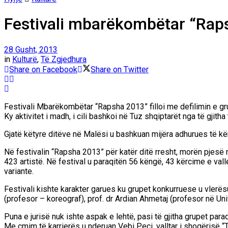
Festivali mbarëkombëtar “Rap
28 Gusht, 2013
in
Kulturë
,
Të Zgjedhura
Share on Facebook
Share on Twitter
Festivali Mbarëkombëtar “Rapsha 2013” filloi me defilimin e gr
Ky aktivitet i madh, i cili bashkoi në Tuz shqiptarët nga të gjitha
Gjatë këtyre ditëve në Malësi u bashkuan mijëra adhurues të kën
Në festivalin “Rapsha 2013” për katër ditë rresht, morën pjesë
423 artistë. Në festival u paraqitën 56 këngë, 43 kërcime e vall
variante.
Festivali kishte karakter garues ku grupet konkurruese u vlerësu
(profesor – koreograf), prof. dr Ardian Ahmetaj (profesor në Un
Puna e jurisë nuk ishte aspak e lehtë, pasi të gjitha grupet para
Me çmim të karrierës u nderuan Vebi Peci, valltar i shoqërisë “T