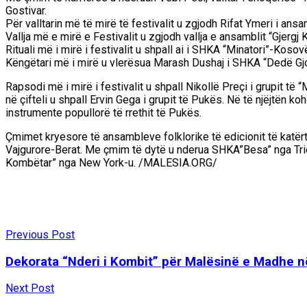
Gostivar.
Për valltarin më të mirë të festivalit u zgjodh Rifat Ymeri i ans
Vallja më e mirë e Festivalit u zgjodh vallja e ansamblit “Gjergj
Rituali më i mirë i festivalit u shpall ai i SHKA “Minatori”-Kosov
Këngëtari më i mirë u vlerësua Marash Dushaj i SHKA “Dedë Gjo 
Rapsodi më i mirë i festivalit u shpall Nikollë Preçi i grupit të
në çifteli u shpall Ervin Gega i grupit të Pukës. Në të njëjtën k
instrumente popullorë të rrethit të Pukës.
Çmimet kryesore të ansambleve folklorike të edicionit të katërt
Vajgurore-Berat. Me çmim të dytë u nderua SHKA”Besa” nga Trie
Kombëtar” nga New York-u. /MALESIA.ORG/
Previous Post
Dekorata “Nderi i Kombit” për Malësinë e Madhe 
Next Post