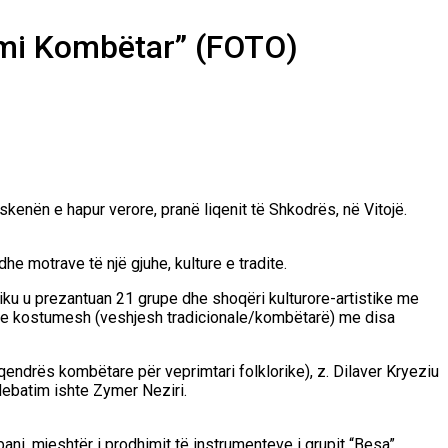
imi Kombëtar” (FOTO)
enën e hapur verore, pranë liqenit të Shkodrës, në Vitojë.
e motrave të një gjuhe, kulture e tradite.
iku u prezantuan 21 grupe dhe shoqëri kulturore-artistike me
 lloje kostumesh (veshjesh tradicionale/kombëtarë) me disa
 qendrës kombëtare për veprimtari folklorike), z. Dilaver Kryeziu
 debatim ishte Zymer Neziri.
ani, mjeshtër i prodhimit të instrumenteve i grupit “Besa”