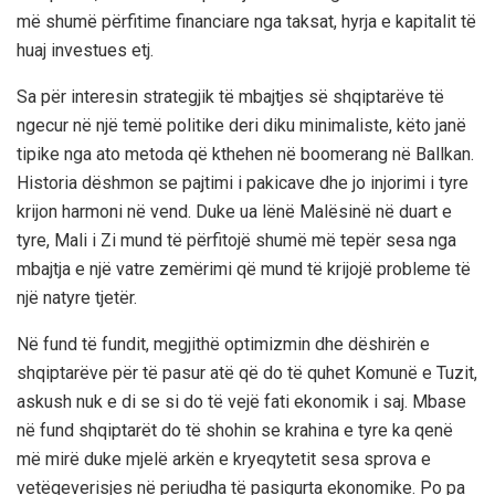
më shumë përfitime financiare nga taksat, hyrja e kapitalit të
huaj investues etj.
Sa për interesin strategjik të mbajtjes së shqiptarëve të
ngecur në një temë politike deri diku minimaliste, këto janë
tipike nga ato metoda që kthehen në boomerang në Ballkan.
Historia dëshmon se pajtimi i pakicave dhe jo injorimi i tyre
krijon harmoni në vend. Duke ua lënë Malësinë në duart e
tyre, Mali i Zi mund të përfitojë shumë më tepër sesa nga
mbajtja e një vatre zemërimi që mund të krijojë probleme të
një natyre tjetër.
Në fund të fundit, megjithë optimizmin dhe dëshirën e
shqiptarëve për të pasur atë që do të quhet Komunë e Tuzit,
askush nuk e di se si do të vejë fati ekonomik i saj. Mbase
në fund shqiptarët do të shohin se krahina e tyre ka qenë
më mirë duke mjelë arkën e kryeqytetit sesa sprova e
vetëqeverisjes në periudha të pasigurta ekonomike. Po pa