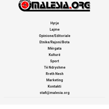
Hyrje
Lajme
Opinione/Editoriale
Etnike/Rajoni/Bota
Mërgata
Kulturë
Sport
Të Ndryshme
Rreth Nesh
Marketing
Kontakti
stafi@malesia.org
© 2000 - 2026
malesia.org