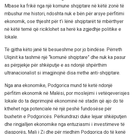
Mbase ka frikë nga një komune shqiptare në këtë zonë të
mbushur me histori, ndoshta nuk e bën për arsye përfitimi
ekonomik, ose thjesht për t’i lënë shqiptarët të mbërthyer
në këtë temë që riciklohet sa herë ka zgjedhje politike e
lokale.
Të gjitha këto janë të besueshme por jo bindëse. Përreth
Ulqinit ka tashmë një “komunë shqiptare” dhe nuk ka pasur
as përpjekje për shkëputje e as ndonjë shpërthim
ultranacionalist si imagjinojnë disa rrethe anti-shqiptare.
Nga ana ekonomike, Podgorica mund të ketë ndonjë
përfitim ekonomik në Malësi, por moslejimi i vetëqeverisjes
lokale do ta deprimojnë ekonominë në stadin që ajo do të
kthehet nga potenciale në një peshë fundosëse për
buxhetin e Podgoricës. Përkundrazi duke lejuar shkëputjen
dhe ringjalljen ekonomike nga entuziasmi i investimeve të
diasporës, Mali i Zi dhe për rrjedhim Podgorica do të kenë