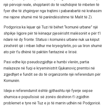
një përvojë reale, shqiptarët do të vazhdojnë të mbeten të
fyer dhe të zhgënjyer nga trajtimi i pabarabartë në krahasim
me rajone shumë më të parëndësishme të Malit të Zi.
Podgorica ka lejuar që Tuzi të bëhet “komunë urbane” një
shpikje ligjore për të kënaqur pjesërisht malësorët e për t’I
ndarë në dy fronte. Statusi i komunës urbane nuk ua këput
zinxhirët që i mban lidhur me kryeqytetin, po ua liron shumë
ato për t’u dhënë të paktën fantazinë e lirisë.
Pasi edhe kjo pseudozgjidhje e humbi vlerën, partia
malazeze në fuqi e kryeministrit Gjukanoviç premtoi në
zgjedhjet e fundit se do të organizonte një referendum për
Komunën.
Ideja e referendumit është gjithashtu një fyerje sepse
shumica e popullsisë së zonës dëshiron t’i zgjidhin
problemet e tyre në Tuz e jo të marrin udhën në Podgoricë.