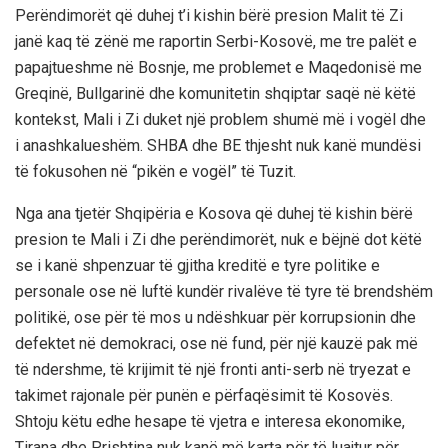
Perëndimorët që duhej t’i kishin bërë presion Malit të Zi
janë kaq të zënë me raportin Serbi-Kosovë, me tre palët e
papajtueshme në Bosnje, me problemet e Maqedonisë me
Greqinë, Bullgarinë dhe komunitetin shqiptar saqë në këtë
kontekst, Mali i Zi duket një problem shumë më i vogël dhe
i anashkalueshëm. SHBA dhe BE thjesht nuk kanë mundësi
të fokusohen në “pikën e vogël” të Tuzit.
Nga ana tjetër Shqipëria e Kosova që duhej të kishin bërë
presion te Mali i Zi dhe perëndimorët, nuk e bëjnë dot këtë
se i kanë shpenzuar të gjitha kreditë e tyre politike e
personale ose në luftë kundër rivalëve të tyre të brendshëm
politikë, ose për të mos u ndëshkuar për korrupsionin dhe
defektet në demokraci, ose në fund, për një kauzë pak më
të ndershme, të krijimit të një fronti anti-serb në tryezat e
takimet rajonale për punën e përfaqësimit të Kosovës.
Shtoju këtu edhe hesape të vjetra e interesa ekonomike,
Tirana dhe Prishtina nuk kanë më karta për të luajtur për