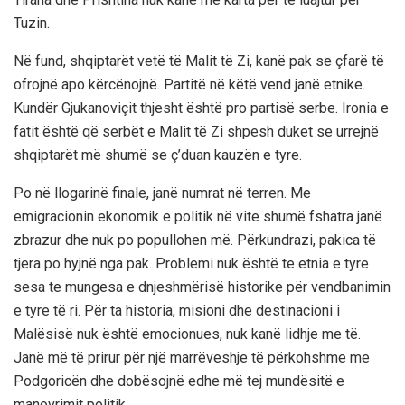
Tuzin.
Në fund, shqiptarët vetë të Malit të Zi, kanë pak se çfarë të
ofrojnë apo kërcënojnë. Partitë në këtë vend janë etnike.
Kundër Gjukanoviçit thjesht është pro partisë serbe. Ironia e
fatit është që serbët e Malit të Zi shpesh duket se urrejnë
shqiptarët më shumë se ç’duan kauzën e tyre.
Po në llogarinë finale, janë numrat në terren. Me
emigracionin ekonomik e politik në vite shumë fshatra janë
zbrazur dhe nuk po popullohen më. Përkundrazi, pakica të
tjera po hyjnë nga pak. Problemi nuk është te etnia e tyre
sesa te mungesa e dnjeshmërisë historike për vendbanimin
e tyre të ri. Për ta historia, misioni dhe destinacioni i
Malësisë nuk është emocionues, nuk kanë lidhje me të.
Janë më të prirur për një marrëveshje të përkohshme me
Podgoricën dhe dobësojnë edhe më tej mundësitë e
manovrimit politik.