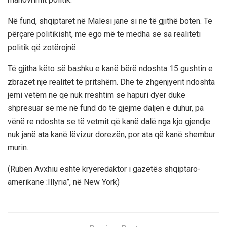
Në fund, shqiptarët në Malësi janë si në të gjithë botën. Të
përçarë politikisht, me ego më të mëdha se sa realiteti
politik që zotërojnë.
Të gjitha këto së bashku e kanë bërë ndoshta 15 gushtin e
zbrazët një realitet të pritshëm. Dhe të zhgënjyerit ndoshta
jemi vetëm ne që nuk rreshtim së hapuri dyer duke
shpresuar se më në fund do të gjejmë daljen e duhur, pa
vënë re ndoshta se të vetmit që kanë dalë nga kjo gjendje
nuk janë ata kanë lëvizur dorezën, por ata që kanë shembur
murin.
(Ruben Avxhiu është kryeredaktor i gazetës shqiptaro-
amerikane :Illyria”, në New York)