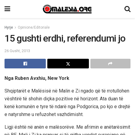
Hyrje
Opinione/Editoriale
15 gushti erdhi, referendumi jo
26 Gusht, 2013
Nga Ruben Avxhiu, New York
Shqiptarët e Malësisë në Malin e Zi ngado që të rrotullohen
vështirë të shohin diçka pozitive në horizont. Ata duan të
kenë komunën e tyre të ndarë nga Podgorica, po kjo e drejtë
e natyrshme u refuzohet vazhdimisht.
Ligji është në anën e malësorëve. Me afrimin e anëtarësimit
në BE, Mali i Zi ka pranuar si të gjitha vendet europiane që