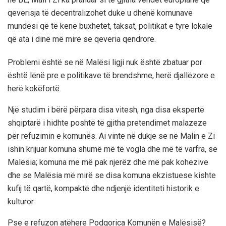
qeverisja të decentralizohet duke u dhënë komunave
mundësi që të kenë buxhetet, taksat, politikat e tyre lokale
që ata i dinë më mirë se qeveria qendrore.
Problemi është se në Malësi ligji nuk është zbatuar por
është lënë pre e politikave të brendshme, herë djallëzore e
herë kokëfortë.
Një studim i bërë përpara disa vitesh, nga disa ekspertë
shqiptarë i hidhte poshtë të gjitha pretendimet malazeze
për refuzimin e komunës. Ai vinte në dukje se në Malin e Zi
ishin krijuar komuna shumë më të vogla dhe më të varfra, se
Malësia; komuna me më pak njerëz dhe më pak kohezive
dhe se Malësia më mirë se disa komuna ekzistuese kishte
kufij të qartë, kompaktë dhe ndjenjë identiteti historik e
kulturor.
Pse e refuzon atëhere Podgorica Komunën e Malësisë?