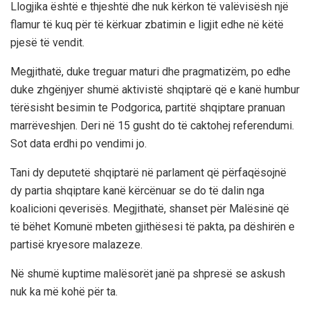
Llogjika është e thjeshtë dhe nuk kërkon të valëvisësh një
flamur të kuq për të kërkuar zbatimin e ligjit edhe në këtë
pjesë të vendit.
Megjithatë, duke treguar maturi dhe pragmatizëm, po edhe
duke zhgënjyer shumë aktivistë shqiptarë që e kanë humbur
tërësisht besimin te Podgorica, partitë shqiptare pranuan
marrëveshjen. Deri në 15 gusht do të caktohej referendumi.
Sot data erdhi po vendimi jo.
Tani dy deputetë shqiptarë në parlament që përfaqësojnë
dy partia shqiptare kanë kërcënuar se do të dalin nga
koalicioni qeverisës. Megjithatë, shanset për Malësinë që
të bëhet Komunë mbeten gjithësesi të pakta, pa dëshirën e
partisë kryesore malazeze.
Në shumë kuptime malësorët janë pa shpresë se askush
nuk ka më kohë për ta.