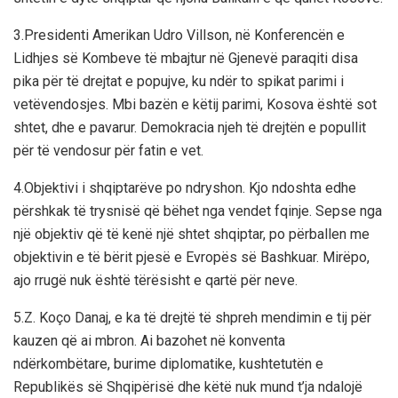
3.Presidenti Amerikan Udro Villson, në Konferencën e
Lidhjes së Kombeve të mbajtur në Gjenevë paraqiti disa
pika për të drejtat e popujve, ku ndër to spikat parimi i
vetëvendosjes. Mbi bazën e këtij parimi, Kosova është sot
shtet, dhe e pavarur. Demokracia njeh të drejtën e popullit
për të vendosur për fatin e vet.
4.Objektivi i shqiptarëve po ndryshon. Kjo ndoshta edhe
përshkak të trysnisë që bëhet nga vendet fqinje. Sepse nga
një objektiv që të kenë një shtet shqiptar, po përballen me
objektivin e të bërit pjesë e Evropës së Bashkuar. Mirëpo,
ajo rrugë nuk është tërësisht e qartë për neve.
5.Z. Koço Danaj, e ka të drejtë të shpreh mendimin e tij për
kauzen që ai mbron. Ai bazohet në konventa
ndërkombëtare, burime diplomatike, kushtetutën e
Republikës së Shqipërisë dhe këtë nuk mund t’ja ndalojë