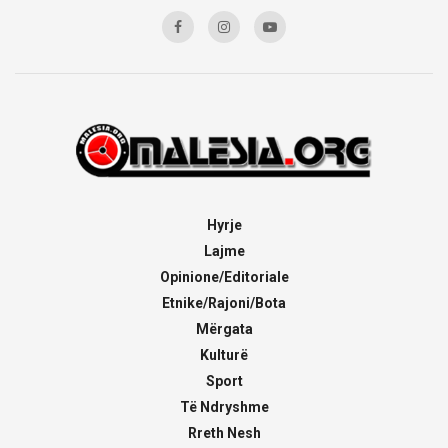
Hyrje
Lajme
Opinione/Editoriale
Etnike/Rajoni/Bota
Mërgata
Kulturë
Sport
Të Ndryshme
Rreth Nesh