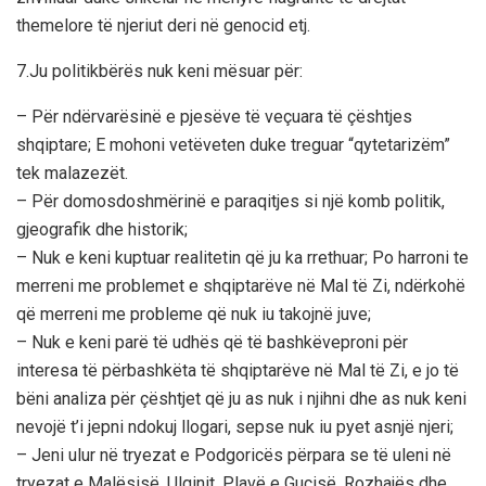
themelore të njeriut deri në genocid etj.
7.Ju politikbërës nuk keni mësuar për:
– Për ndërvarësinë e pjesëve të veçuara të çështjes
shqiptare; E mohoni vetëveten duke treguar “qytetarizëm”
tek malazezët.
– Për domosdoshmërinë e paraqitjes si një komb politik,
gjeografik dhe historik;
– Nuk e keni kuptuar realitetin që ju ka rrethuar; Po harroni te
merreni me problemet e shqiptarëve në Mal të Zi, ndërkohë
që merreni me probleme që nuk iu takojnë juve;
– Nuk e keni parë të udhës që të bashkëveproni për
interesa të përbashkëta të shqiptarëve në Mal të Zi, e jo të
bëni analiza për çështjet që ju as nuk i njihni dhe as nuk keni
nevojë t’i jepni ndokuj llogari, sepse nuk iu pyet asnjë njeri;
– Jeni ulur në tryezat e Podgoricës përpara se të uleni në
tryezat e Malësisë, Ulqinit, Plavë e Gucisë, Rozhajës dhe