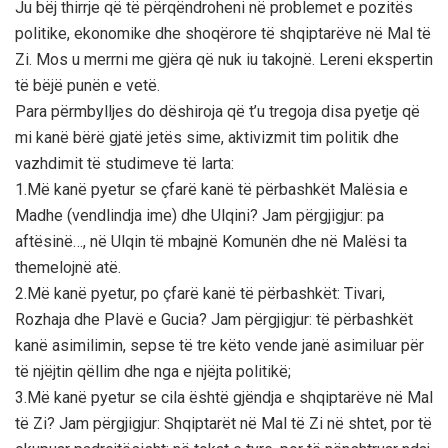
Ju bëj thirrje që të përqëndroheni në problemet e pozitës
politike, ekonomike dhe shoqërore të shqiptarëve në Mal të
Zi. Mos u merrni me gjëra që nuk iu takojnë. Lereni ekspertin
të bëjë punën e vetë.
Para përmbylljes do dëshiroja që t’u tregoja disa pyetje që
mi kanë bërë gjatë jetës sime, aktivizmit tim politik dhe
vazhdimit të studimeve të larta:
1.Më kanë pyetur se çfarë kanë të përbashkët Malësia e
Madhe (vendlindja ime) dhe Ulqini? Jam përgjigjur: pa
aftësinë…, në Ulqin të mbajnë Komunën dhe në Malësi ta
themelojnë atë.
2.Më kanë pyetur, po çfarë kanë të përbashkët: Tivari,
Rozhaja dhe Plavë e Gucia? Jam përgjigjur: të përbashkët
kanë asimilimin, sepse të tre këto vende janë asimiluar për
të njëjtin qëllim dhe nga e njëjta politikë;
3.Më kanë pyetur se cila është gjëndja e shqiptarëve në Mal
të Zi? Jam përgjigjur: Shqiptarët në Mal të Zi në shtet, por të