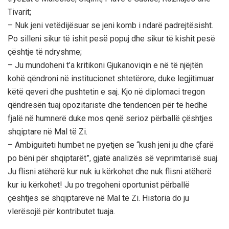
Tivarit;
– Nuk jeni vetëdijësuar se jeni komb i ndarë padrejtësisht.
Po silleni sikur të ishit pesë popuj dhe sikur të kishit pesë
çështje të ndryshme;
– Ju mundoheni t’a kritikoni Gjukanoviqin e në të njëjtën
kohë qëndroni në institucionet shtetërore, duke legjitimuar
këtë qeveri dhe pushtetin e saj. Kjo në diplomaci tregon
qëndresën tuaj opozitariste dhe tendencën për të hedhë
fjalë në humnerë duke mos qenë serioz përballë çështjes
shqiptare në Mal të Zi.
– Ambiguiteti humbet ne pyetjen se “kush jeni ju dhe çfarë
po bëni për shqiptarët”, gjatë analizës së veprimtarisë suaj.
Ju flisni atëherë kur nuk iu kërkohet dhe nuk flisni atëherë
kur iu kërkohet! Ju po tregoheni oportunist përballë
çështjes së shqiptarëve në Mal të Zi. Historia do ju
vlerësojë për kontributet tuaja.