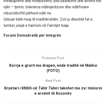
mirẽkuptimit dhe mirẽbesimit, ditẽ bashkimit dhe afrimit me
njẽri – tjetrin, toleranca ndẽrnjerẽzore dhe ndẽrfetare
mbizotẽroftẽ pẽrherẽ ndẽr ne.
Gẽzuar kẽtẽ muaj tẽ madhẽrishẽm. Zoti ju dhashtẽ fat e
lumturi, paqẽ e harmoni nẽ Familjet tuaja.
Forumi Demokratik pẽr Integrim
Previous Post
Korrja e grurit me drapen, ende traditë në Malësi
(FOTO)
Next Post
Kryetari i KNSH-së Tahir Tahiri takohet me zv/ minisrin
e arsimit të Kosovës