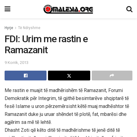
Hyrje
Të Ndryshme
FDI: Urim me rastin e
Ramazanit
9 Korrik, 2013
Me rastin e muajit tẽ madhẽrishẽm tẽ Ramazanit, Forumi
Demokratik pẽr Integrim, tẽ gjithẽ besimtarẽve shqiptarẽ tẽ
fesẽ Islame u uron pẽrzemẽrsisht kẽtẽ muaj madhẽshtor tẽ
Ramazanit duke ju uruar shẽndet tẽ plotẽ, fat, mbarẽsi dhe
agjẽrim sa mẽ tẽ lehtẽ.
Dhasht Zoti qẽ kẽto ditẽ tẽ madhẽrishme tẽ jenẽ ditẽ tẽ