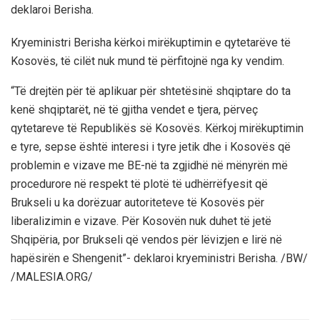
deklaroi Berisha.
Kryeministri Berisha kërkoi mirëkuptimin e qytetarëve të
Kosovës, të cilët nuk mund të përfitojnë nga ky vendim.
“Të drejtën për të aplikuar për shtetësinë shqiptare do ta
kenë shqiptarët, në të gjitha vendet e tjera, përveç
qytetareve të Republikës së Kosovës. Kërkoj mirëkuptimin
e tyre, sepse është interesi i tyre jetik dhe i Kosovës që
problemin e vizave me BE-në ta zgjidhë në mënyrën më
procedurore në respekt të plotë të udhërrëfyesit që
Brukseli u ka dorëzuar autoriteteve të Kosovës për
liberalizimin e vizave. Për Kosovën nuk duhet të jetë
Shqipëria, por Brukseli që vendos për lëvizjen e lirë në
hapësirën e Shengenit”- deklaroi kryeministri Berisha. /BW/
/MALESIA.ORG/