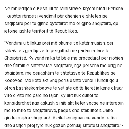
Në mbledhjen e Këshillit të Ministrave, kryeministri Berisha
i kushtoi rëndësi vendimit për dhënien e shtetësisë
shqiptare për të gjithë qytetarët me origjinë shqiptare, që
jetojnë jashtë territorit të Republikës.
“Vendimi u bllokua prej më shumë se katër muajsh, për
shkak të zgjedhjeve të përgjithshme parlamentare të
Shqipërisë. Ky vendim ka të bëjë me procedurat për njohjen
dhe fitimin e shtetësisë shqiptare, nga persona me origjinë
shqiptare, me përjashtim të shtetasve të Republikës së
Kosovës. Me këtë akt Shqipëria është vendi i fundit që u
ofron bashkëkombasve të vet atë që të tjerët ja kanë ofruar
vite e vite më parë në rajon. Ky akt nuk duhet të
konsiderohet nga askush si një akt tjetër veçse në interesin
më të mirë të shqiptarëve, paqes dhe stabilitetit. Janë
qindra mijëra shqiptarë të cilët emigruan në vendet e lira
dhe asnjëri prej tyre nuk gëzon pothuaj shtetësi shqiptare.”-