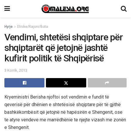
Hyrje
Etnike/Rajoni/Bota
Vendimi, shtetësi shqiptare për
shqiptarët që jetojnë jashtë
kufirit politik të Shqipërisë
3 Korrik, 2013
Kryeministri Berisha njoftoi sot vendimin e fundit të
qeverisë për dhënien e shtetësisë shqiptare për të gjithë
bashkëkombësit që jetojnë në hapësirën e Shengenit, ose
te atyre vendeve me marrëdhënie te njejte vizash me zonën
e Shengenit.