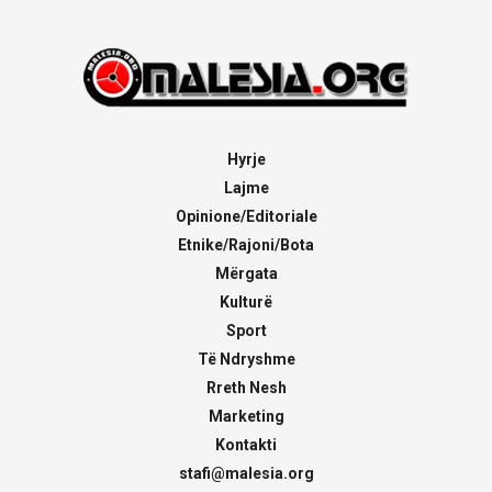
Hyrje
Lajme
Opinione/Editoriale
Etnike/Rajoni/Bota
Mërgata
Kulturë
Sport
Të Ndryshme
Rreth Nesh
Marketing
Kontakti
stafi@malesia.org