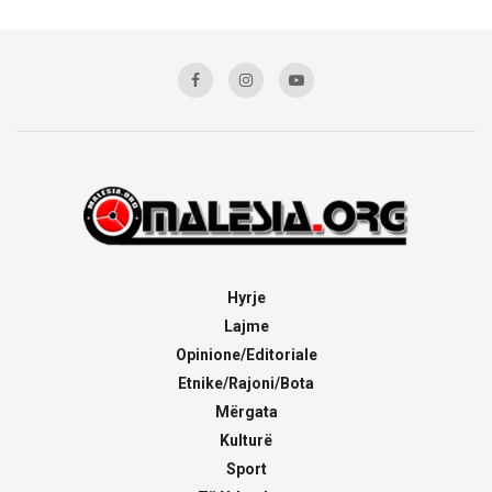
Hyrje
Lajme
Opinione/Editoriale
Etnike/Rajoni/Bota
Mërgata
Kulturë
Sport