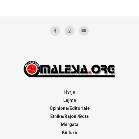
Hyrje
Lajme
Opinione/Editoriale
Etnike/Rajoni/Bota
Mërgata
Kulturë