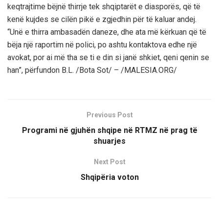
keqtrajtime bëjnë thirrje tek shqiptarët e diasporës, që të
kenë kujdes se cilën pikë e zgjedhin për të kaluar andej.
“Unë e thirra ambasadën daneze, dhe ata më kërkuan që të
bëja një raportim në polici, po ashtu kontaktova edhe një
avokat, por ai më tha se ti e din si janë shkiet, qeni qenin se
han”, përfundon B.L. /Bota Sot/ – /MALESIA.ORG/
Previous Post
Programi në gjuhën shqipe në RTMZ në prag të
shuarjes
Next Post
Shqipëria voton