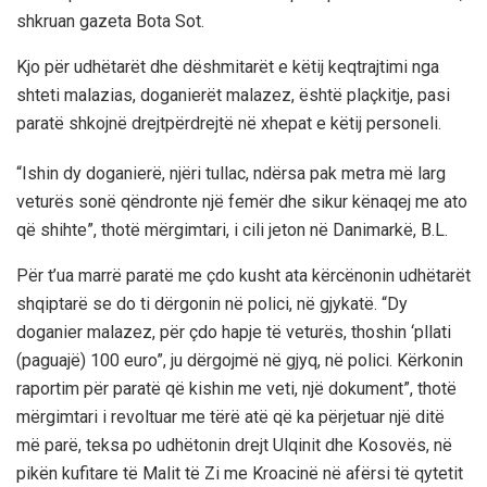
shkruan gazeta Bota Sot.
Kjo për udhëtarët dhe dëshmitarët e këtij keqtrajtimi nga
shteti malazias, doganierët malazez, është plaçkitje, pasi
paratë shkojnë drejtpërdrejtë në xhepat e këtij personeli.
“Ishin dy doganierë, njëri tullac, ndërsa pak metra më larg
veturës sonë qëndronte një femër dhe sikur kënaqej me ato
që shihte”, thotë mërgimtari, i cili jeton në Danimarkë, B.L.
Për t’ua marrë paratë me çdo kusht ata kërcënonin udhëtarët
shqiptarë se do ti dërgonin në polici, në gjykatë. “Dy
doganier malazez, për çdo hapje të veturës, thoshin ‘pllati
(paguajë) 100 euro”, ju dërgojmë në gjyq, në polici. Kërkonin
raportim për paratë që kishin me veti, një dokument”, thotë
mërgimtari i revoltuar me tërë atë që ka përjetuar një ditë
më parë, teksa po udhëtonin drejt Ulqinit dhe Kosovës, në
pikën kufitare të Malit të Zi me Kroacinë në afërsi të qytetit