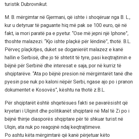
turistik Dubrovnikut.
M. B. mërgimtar në Gjermani, që ishte i shoqëruar nga B. L.,
kur u detyruar të paguante hiq më pak se 100 euro, që në
fakt, ia mori paratë pa e pyetur. “Ose më jepni një Iphone”,
thoshte malazezi. “Kjo ishte plaçkë për lëndinë”, thotë. B.L.
Përveç plaçkitjes, duket se doganierët malazez e kanë
hallin e Serbisë, dhe jo të shtetit të tyre, pasi keqtrajtimin e
bëjnë për Serbinë dhe interesat e saja, por në kurriz të
shqiptarëve. “Ata po bëjnë presion në mërgimtarët tanë dhe
pyesin pse nuk po kaloni nëpër Serbi, ngase ajo po i pranon
dokumentet e Kosovës”, kështu na thotë z.B.L.
Për shqiptarët është shqetësues fakti se pavarësisht që
kryetari i Ulqinit dhe politikanët shqiptarë në Mal të Zi po i
bëjnë thirrje diasporës shqiptare për të shkuar turist në
Ulqin, ata nuk po reagojnë ndaj keqtrajtimeve.
Po ashtu këta mërgimtarë që kanë përjetuar këto