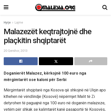
Hyrje
Lajme
Malazezët keqtrajtojnë dhe
plaçkitin shqiptarët
20 Qershor, 2013
Doganierët Malazez, kërkojnë 100 euro nga
mërgimtarët ose kaloni për Serbi
Mërgimtarët shqiptarë nga Kosova që shkojnë në Ulqin apo
kthehen në vëndlindje (Kosovë) nëpërmjet Malit të Zi
detyrohen të paguajnë nga 100 euro në doganën malazeze,
vetëm për shkak se kalimtarët kanë pasaportë të Kosovës,