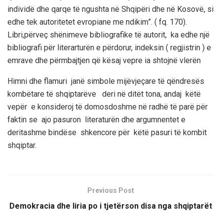
individë dhe qarqe të ngushta në Shqipëri dhe në Kosovë, si
edhe tek autoritetet evropiane me ndikim”. ( fq. 170).
Libri,përveç shënimeve bibliografike të autorit, ka edhe një
bibliografi për literarturën e përdorur, indeksin ( regjistrin ) e
emrave dhe përmbajtjen që kësaj vepre ia shtojnë vlerën
Himni dhe flamuri janë simbole mijëvjeçare të qëndresës
kombëtare të shqiptarëve deri në ditët tona, andaj këtë
vepër e konsideroj të domosdoshme në radhë të parë për
faktin se ajo pasuron literaturën dhe argumnentet e
deritashme bindëse shkencore për këtë pasuri të kombit
shqiptar.
Previous Post
Demokracia dhe liria po i tjetërson disa nga shqiptarët