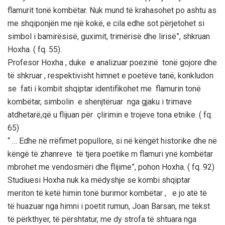
flamurit tonë kombëtar. Nuk mund të krahasohet po ashtu as
me shqiponjën me një kokë, e cila edhe sot përjetohet si
simbol i bamirësisë, guximit, trimërisë dhe lirisë”, shkruan
Hoxha. ( fq. 55).
Profesor Hoxha , duke e analizuar poezinë tonë gojore dhe
të shkruar , respektivisht himnet e poetëve tanë, konkludon
se fati i kombit shqiptar identifikohet me flamurin tonë
kombëtar, simbolin e shenjtëruar nga gjaku i trimave
atdhetarë,që u flijuan për çlirimin e trojeve tona etnike. ( fq.
65)
“ … Edhe në rrëfimet popullore, si në këngët historike dhe në
këngë të zhanreve të tjera poetike m flamuri ynë kombëtar
mbrohet me vendosmëri dhe flijime”, pohon Hoxha. ( fq. 92)
Studiuesi Hoxha nuk ka mëdyshje se kombi shqiptar
meriton të ketë himin tonë burimor kombëtar , e jo atë të
të huazuar nga himni i poetit rumun, Joan Barsan, me tekst
të përkthyer, të përshtatur, me dy strofa të shtuara nga