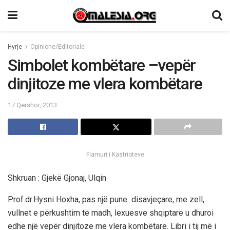
Hyrje
Opinione/Editoriale
Simbolet kombëtare –vepër
dinjitoze me vlera kombëtare
17 Qershor, 2013
Flamuri i Kastrioteve
Shkruan : Gjekë Gjonaj, Ulqin
Prof.dr.Hysni Hoxha, pas një pune disavjeçare, me zell,
vullnet e përkushtim të madh, lexuesve shqiptarë u dhuroi
edhe një vepër dinjitoze me vlera kombëtare. Libri i tij më i