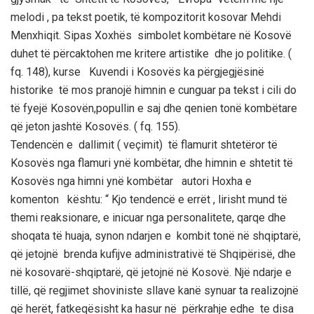
melodi , pa tekst poetik, të kompozitorit kosovar Mehdi
Menxhiqit. Sipas Xoxhës simbolet kombëtare në Kosovë
duhet të përcaktohen me kritere artistike dhe jo politike. (
fq. 148), kurse Kuvendi i Kosovës ka përgjegjësinë
historike të mos pranojë himnin e cunguar pa tekst i cili do
të fyejë Kosovën,popullin e saj dhe qenien tonë kombëtare
që jeton jashtë Kosovës. ( fq. 155).
Tendencën e dallimit ( veçimit) të flamurit shtetëror të
Kosovës nga flamuri ynë kombëtar, dhe himnin e shtetit të
Kosovës nga himni ynë kombëtar autori Hoxha e
komenton kështu: “ Kjo tendencë e errët , lirisht mund të
themi reaksionare, e inicuar nga personalitete, qarqe dhe
shoqata të huaja, synon ndarjen e kombit tonë në shqiptarë,
që jetojnë brenda kufijve administrativë të Shqipërisë, dhe
në kosovarë-shqiptarë, që jetojnë në Kosovë. Një ndarje e
tillë, që regjimet shoviniste sllave kanë synuar ta realizojnë
që herët, fatkeqësisht ka hasur në përkrahje edhe te disa