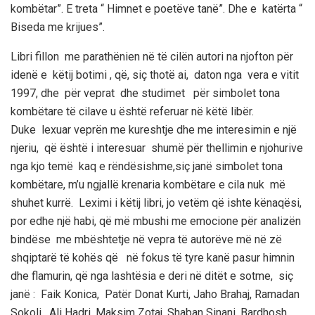
kombëtar”. E treta “ Himnet e poetëve tanë”. Dhe e katërta “
Biseda me krijues”.
Libri fillon me parathënien në të cilën autori na njofton për
idenë e këtij botimi , që, siç thotë ai, daton nga vera e vitit
1997, dhe për veprat dhe studimet për simbolet tona
kombëtare të cilave u është referuar në këtë libër.
Duke lexuar veprën me kureshtje dhe me interesimin e një
njeriu, që është i interesuar shumë për thellimin e njohurive
nga kjo temë kaq e rëndësishme,siç janë simbolet tona
kombëtare, m’u ngjallë krenaria kombëtare e cila nuk më
shuhet kurrë. Leximi i këtij libri, jo vetëm që ishte kënaqësi,
por edhe një habi, që më mbushi me emocione për analizën
bindëse me mbështetje në vepra të autorëve më në zë
shqiptarë të kohës që në fokus të tyre kanë pasur himnin
dhe flamurin, që nga lashtësia e deri në ditët e sotme, siç
janë : Faik Konica, Patër Donat Kurti, Jaho Brahaj, Ramadan
Sokoli, Ali Hadri, Maksim Zotaj, Shaban Sinani, Bardhosh