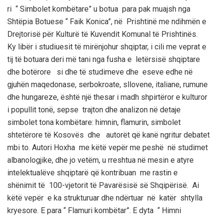
ri “ Simbolet kombëtare” u botua para pak muajsh nga
Shtëpia Botuese “ Faik Konica”, në Prishtinë me ndihmën e
Drejtorisë për Kulturë të Kuvendit Komunal të Prishtinës.
Ky libër i studiuesit të mirënjohur shqiptar, i cili me veprat e
tij të botuara deri më tani nga fusha e letërsisë shqiptare
dhe botërore si dhe të studimeve dhe eseve edhe në
gjuhën maqedonase, serbokroate, sllovene, italiane, rumune
dhe hungareze, është një thesar i madh shpirtëror e kulturor
i popullit tonë, sepse trajton dhe analizon në detaje
simbolet tona kombëtare: himnin, flamurin, simbolet
shtetërore të Kosovës dhe autorët që kanë ngritur debatet
mbi to. Autori Hoxha me këtë vepër me peshë në studimet
albanologjike, dhe jo vetëm, u rreshtua në mesin e atyre
intelektualëve shqiptarë që kontribuan me rastin e
shënimit të 100-vjetorit të Pavarësisë së Shqipërisë. Ai
këtë vepër e ka strukturuar dhe ndërtuar në katër shtylla
kryesore. E para “ Flamuri kombëtar”. E dyta “ Himni