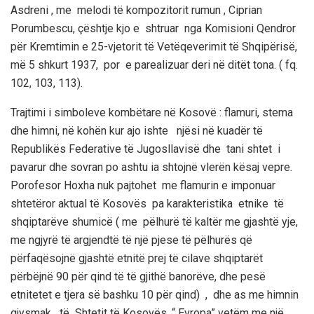
Asdreni , me melodi të kompozitorit rumun , Ciprian
Porumbescu, çështje kjo e shtruar nga Komisioni Qendror
për Kremtimin e 25-vjetorit të Vetëqeverimit të Shqipërisë,
më 5 shkurt 1937, por e parealizuar deri në ditët tona. ( fq.
102, 103, 113).
Trajtimi i simboleve kombëtare në Kosovë : flamuri, stema
dhe himni, në kohën kur ajo ishte njësi në kuadër të
Republikës Federative të Jugosllavisë dhe tani shtet i
pavarur dhe sovran po ashtu ia shtojnë vlerën kësaj vepre.
Porofesor Hoxha nuk pajtohet me flamurin e imponuar
shtetëror aktual të Kosovës pa karakteristika etnike të
shqiptarëve shumicë ( me pëlhurë të kaltër me gjashtë yje,
me ngjyrë të argjendtë të një pjese të pëlhurës që
përfaqësojnë gjashtë etnitë prej të cilave shqiptarët
përbëjnë 90 për qind të të gjithë banorëve, dhe pesë
etnitetet e tjera së bashku 10 për qind) , dhe as me himnin
gjysmak të Shtetit të Kosovës, “ Evropa” vetëm me një