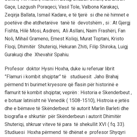
Gaçe, Lazgush Poraqeci, Vasil Tole, Valbona Karakaçi,
Zeqirja Ballata, Ismail Kadare, e të tjerë si dhe në himnet e
poetëve dhe atdhetarëve tanë të devotshëm , si : At Gjergj
Fishta, Hilë Mosi, Asdreni, Ali Asllani, Naim Frashëri, Fan
Noli, Mihail Grameno, Ernest Koliqi, Murat Toptani, Kristo
Floqi, Dhimitër Shuteriqi, Hekuran Zhiti, Filip Shiroka, Luigj
Gurakuqi dhe Xhevahir Spahiu.
Profesor doktor Hysni Hoxha, duke iu referuar librit
”Flamuri i kombit shqiptar” të studiuesit Jaho Brahaj
përmend tri burimet kryesore që flasin për historinë e
flamurit të kombit shqiptar, veprën : Historia e Skenderbeut ,
e botuar latinisht në Venedik ( 1508-1510), Histroia e jetës
dhe e bëmave të Skënderbeut të autorit Marlin Barleti dhe
biografia e shkurtër për Skënderbeun i autorit Dhimitër
Shuteriqi, shkruar viteve të para të shekullit XVI ( fq. 33).
Studiuesi Hoxha përmend të dhënat e profesor Shyqyri