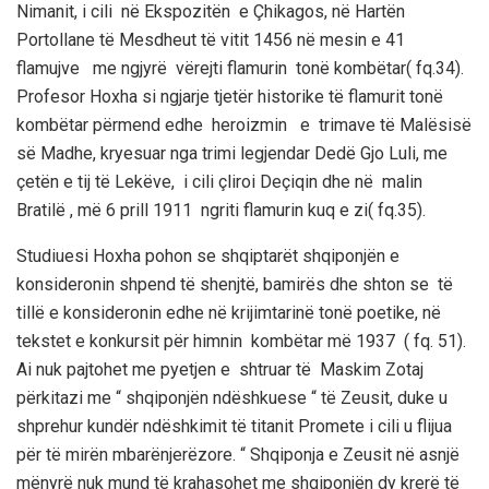
Nimanit, i cili në Ekspozitën e Çhikagos, në Hartën
Portollane të Mesdheut të vitit 1456 në mesin e 41
flamujve me ngjyrë vërejti flamurin tonë kombëtar( fq.34).
Profesor Hoxha si ngjarje tjetër historike të flamurit tonë
kombëtar përmend edhe heroizmin e trimave të Malësisë
së Madhe, kryesuar nga trimi legjendar Dedë Gjo Luli, me
çetën e tij të Lekëve, i cili çliroi Deçiqin dhe në malin
Bratilë , më 6 prill 1911 ngriti flamurin kuq e zi( fq.35).
Studiuesi Hoxha pohon se shqiptarët shqiponjën e
konsideronin shpend të shenjtë, bamirës dhe shton se të
tillë e konsideronin edhe në krijimtarinë tonë poetike, në
tekstet e konkursit për himnin kombëtar më 1937 ( fq. 51).
Ai nuk pajtohet me pyetjen e shtruar të Maskim Zotaj
përkitazi me “ shqiponjën ndëshkuese “ të Zeusit, duke u
shprehur kundër ndëshkimit të titanit Promete i cili u flijua
për të mirën mbarënjerëzore. “ Shqiponja e Zeusit në asnjë
mënyrë nuk mund të krahasohet me shqiponjën dy krerë të