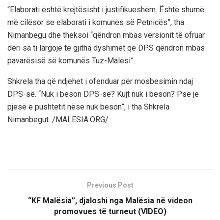
“Elaborati është krejtësisht i justifikueshëm. Është shumë
më cilësor se elaborati i komunës së Petnicës”, tha
Nimanbegu dhe theksoi “qëndron mbas versionit të ofruar
deri sa ti largojë të gjitha dyshimet që DPS qëndron mbas
pavarësisë së komunës Tuz-Malësi”.
Shkrela tha që ndjehet i ofenduar për mosbesimin ndaj
DPS-së. “Nuk i beson DPS-së? Kujt nuk i beson? Pse je
pjesë e pushtetit nëse nuk beson”, i tha Shkrela
Nimanbegut. /MALESIA.ORG/
Previous Post
“KF Malësia”, djaloshi nga Malësia në videon
promovues të turneut (VIDEO)