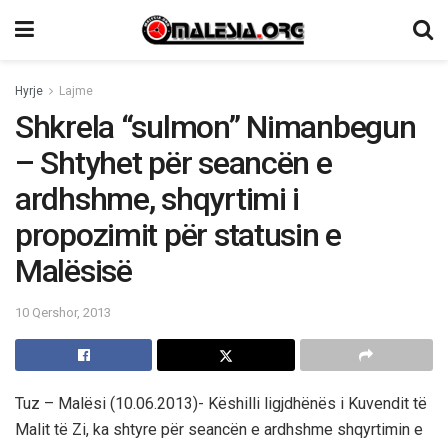
Hyrje
Lajme
Shkrela “sulmon” Nimanbegun
– Shtyhet për seancën e
ardhshme, shqyrtimi i
propozimit për statusin e
Malësisë
10 Qershor, 2013
Tuz – Malësi (10.06.2013)- Këshilli ligjdhënës i Kuvendit të
Malit të Zi, ka shtyre për seancën e ardhshme shqyrtimin e