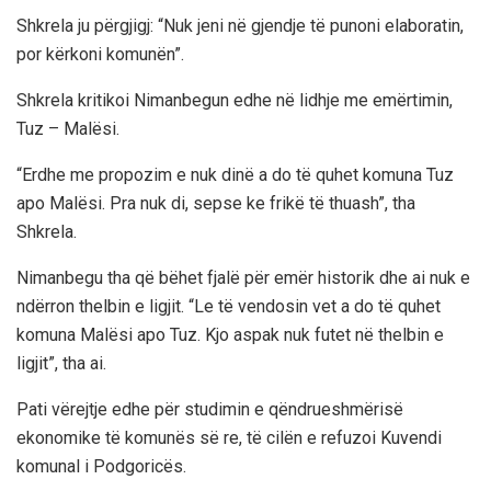
Shkrela ju përgjigj: “Nuk jeni në gjendje të punoni elaboratin,
por kërkoni komunën”.
Shkrela kritikoi Nimanbegun edhe në lidhje me emërtimin,
Tuz – Malësi.
“Erdhe me propozim e nuk dinë a do të quhet komuna Tuz
apo Malësi. Pra nuk di, sepse ke frikë të thuash”, tha
Shkrela.
Nimanbegu tha që bëhet fjalë për emër historik dhe ai nuk e
ndërron thelbin e ligjit. “Le të vendosin vet a do të quhet
komuna Malësi apo Tuz. Kjo aspak nuk futet në thelbin e
ligjit”, tha ai.
Pati vërejtje edhe për studimin e qëndrueshmërisë
ekonomike të komunës së re, të cilën e refuzoi Kuvendi
komunal i Podgoricës.