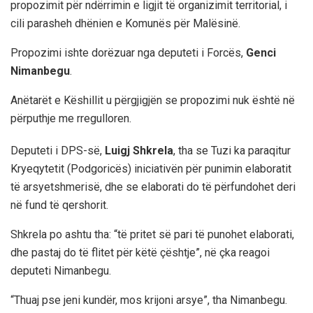
propozimit për ndërrimin e ligjit të organizimit territorial, i
cili parasheh dhënien e Komunës për Malësinë.
Propozimi ishte dorëzuar nga deputeti i Forcës,
Genci
Nimanbegu
.
Anëtarët e Këshillit u përgjigjën se propozimi nuk është në
përputhje me rregulloren.
Deputeti i DPS-së,
Luigj Shkrela
, tha se Tuzi ka paraqitur
Kryeqytetit (Podgoricës) iniciativën për punimin elaboratit
të arsyetshmerisë, dhe se elaborati do të përfundohet deri
në fund të qershorit.
Shkrela po ashtu tha: “të pritet së pari të punohet elaborati,
dhe pastaj do të flitet për këtë çështje”, në çka reagoi
deputeti Nimanbegu.
“Thuaj pse jeni kundër, mos krijoni arsye”, tha Nimanbegu.