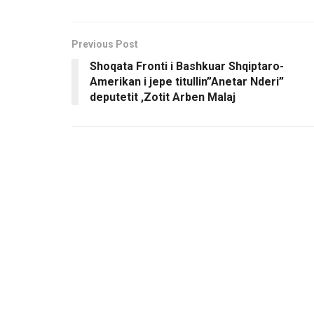
Previous Post
Shoqata Fronti i Bashkuar Shqiptaro-
Amerikan i jepe titullin”Anetar Nderi”
deputetit ,Zotit Arben Malaj