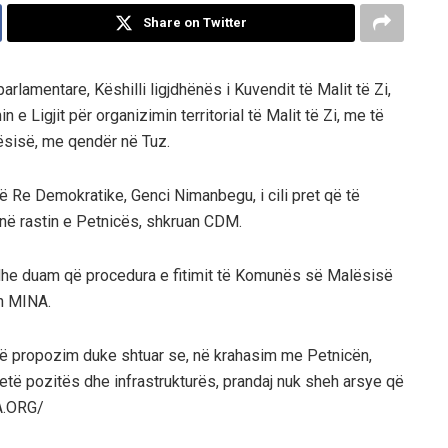
Share on Twitter
lamentare, Këshilli ligjdhënës i Kuvendit të Malit të Zi,
 Ligjit për organizimin territorial të Malit të Zi, me të
lësisë, me qendër në Tuz.
 Re Demokratike, Genci Nimanbegu, i cili pret që të
 në rastin e Petnicës, shkruan CDM.
dhe duam që procedura e fitimit të Komunës së Malësisë
in MINA.
të propozim duke shtuar se, në krahasim me Petnicën,
etë pozitës dhe infrastrukturës, prandaj nuk sheh arsye që
IA.ORG/