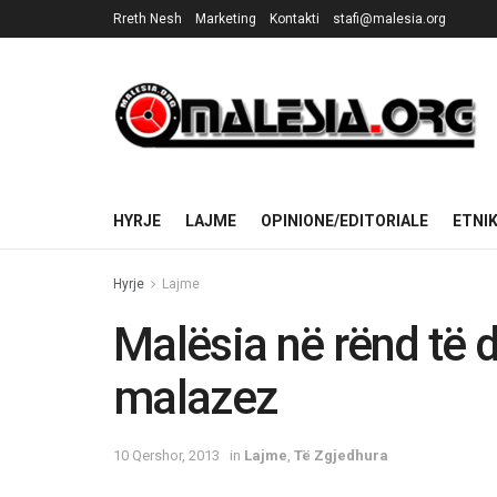
Rreth Nesh
Marketing
Kontakti
stafi@malesia.org
HYRJE
LAJME
OPINIONE/EDITORIALE
ETNI
Hyrje
Lajme
Malësia në rënd të 
malazez
10 Qershor, 2013
in
Lajme
,
Të Zgjedhura