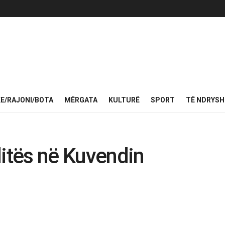
KE/RAJONI/BOTA
MËRGATA
KULTURË
SPORT
TË NDRYS
ditës në Kuvendin