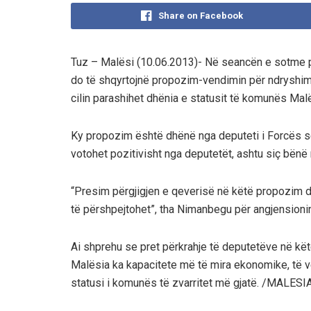
Share on Facebook
Tuz – Malësi (10.06.2013)- Në seancën e sotme par
do të shqyrtojnë propozim-vendimin për ndryshimin e
cilin parashihet dhënia e statusit të komunës Ma
Ky propozim është dhënë nga deputeti i Forcës së
votohet pozitivisht nga deputetët, ashtu siç bënë
“Presim përgjigjen e qeverisë në këtë propozim 
të përshpejtohet”, tha Nimanbegu për angjension
Ai shprehu se pret përkrahje të deputetëve në kë
Malësia ka kapacitete më të mira ekonomike, të v
statusi i komunës të zvarritet më gjatë. /MALES