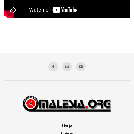
Hyrje
Lajme