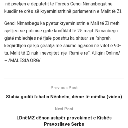
në pyetjen e deputetit të Forcës Genci Nimanbegut në
kuadër të orës së kryeministrit në parlamentin e Malit të Zi.
Genci Nimanbegu ka pyetur kryeministrin e Mali të Zi rreth
sjelljes së policisë gjatë konfliktit të 25 majit. Nimanbegu
gjatë mbledhjes në fjalë poashtu ka shtuar se ”shpreh
keqardhjen që kjo çështja më shumë ngjason në vitet e 90-
ta. Malit të Zi nuk i nevojitet një Rumi e re”.
/
Ulqini Online
/
– /
MALESIA.ORG
/
Previous Post
Stuhia goditi fshatin Nënhelm, dëme të mëdha (video)
Next Post
LDnëMZ dënon ashpër provokimet e Kishës
Pravosllave Serbe