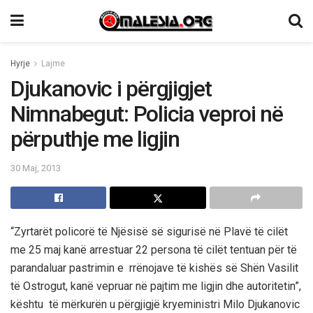
Hyrje
Lajme
Djukanovic i përgjigjet
Nimnabegut: Policia veproi në
përputhje me ligjin
30 Maj, 2013
“Zyrtarët policorë të Njësisë së sigurisë në Plavë të cilët
me 25 maj kanë arrestuar 22 persona të cilët tentuan për të
parandaluar pastrimin e rrënojave të kishës së Shën Vasilit
të Ostrogut, kanë vepruar në pajtim me ligjin dhe autoritetin”,
kështu të mërkurën u përgjigjë kryeministri Milo Djukanovic