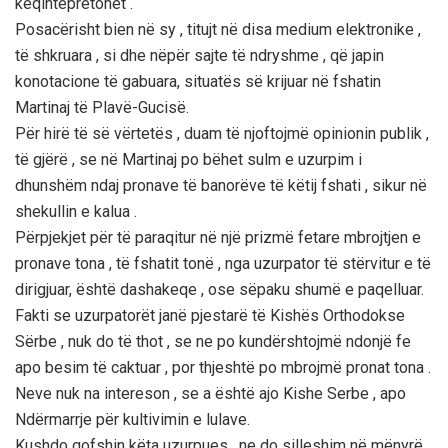
keqintepretohet .
Posacërisht bien në sy , titujt në disa medium elektronike ,
të shkruara , si dhe nëpër sajte të ndryshme , që japin
konotacione të gabuara, situatës së krijuar në fshatin
Martinaj të Plavë-Gucisë.
Për hirë të së vërtetës , duam të njoftojmë opinionin publik ,
të gjërë , se në Martinaj po bëhet sulm e uzurpim i
dhunshëm ndaj pronave të banorëve të këtij fshati , sikur në
shekullin e kalua .
Përpjekjet për të paraqitur në një prizmë fetare mbrojtjen e
pronave tona , të fshatit tonë , nga uzurpator të stërvitur e të
dirigjuar, është dashakeqe , ose sëpaku shumë e paqelluar.
Fakti se uzurpatorët janë pjestarë të Kishës Orthodokse
Sërbe , nuk do të thot , se ne po kundërshtojmë ndonjë fe
apo besim të caktuar , por thjeshtë po mbrojmë pronat tona .
Neve nuk na intereson , se a është ajo Kishe Serbe , apo
Ndërmarrje për kultivimin e lulave.
Kushdo qofshin këta uzurpues , ne do silleshim në mënyrë