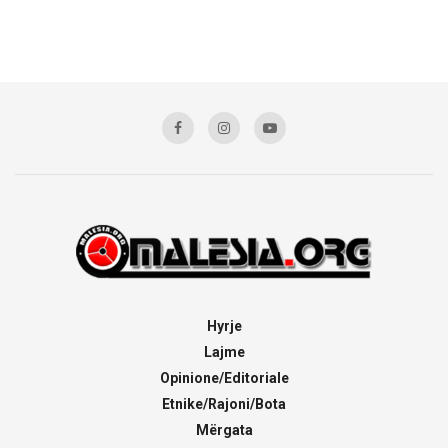
Hyrje
Lajme
Opinione/Editoriale
Etnike/Rajoni/Bota
Mërgata