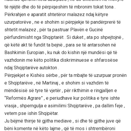
të njëjtë dhe do të përpiqeshim të mbronim tokat tona .
Përkrahjen e aparatit shtetëror malazez ndaj këtyre
uzurpatorëve , ne e shohim si përpjekje të pandërprerë të
shtetit malazez , për ta pastruar Plavën e Gucinë
përfundimisht nga Shqiptarët . Si duket , ata po shpejtojnë ,
që këtë akt të fundit ta bejnë , para se të antarsohen në
Bashkimin Europian , ku nuk do kishin një mundësi që të
vazhdonin me këto politika diskriminuese e shfarosëse
ndaj Shqiptarëve autokton .
Përpjekjet e Kishës sërbe , për ta mbajte të uzurpuar pronën
e Shqiptarëve , në Martinaj , e shohim si vazhdim të
mëndësisë së tyre të vjetër , për rikthimin e ringjalljen e
“Reformës Agrare” , e periudhave kur politika e tyre ishte
vrasja , shperngulja e asimilimi Shqiptarëve , pa dallim feje ,
vetem pse ishin Shqipëtar.
Ju bëjmë thirrje të gjitha mediave , si dhe të gjithe juve që
bëni komente në këto lajme , që të mos i shtrembëroni