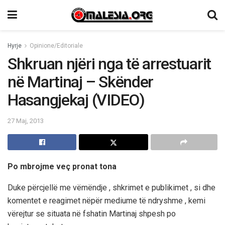
Hyrje
Opinione/Editoriale
Shkruan njëri nga të arrestuarit
në Martinaj – Skënder
Hasangjekaj (VIDEO)
27 Maj, 2013
Po mbrojme veç pronat tona
Duke përcjellë me vëmëndje , shkrimet e publikimet , si dhe
komentet e reagimet nëpër mediume të ndryshme , kemi
vërejtur se situata në fshatin Martinaj shpesh po