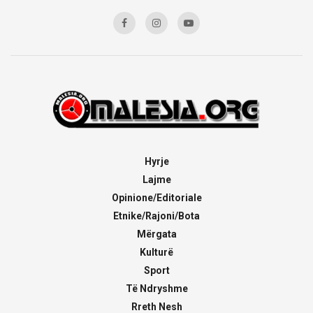
Hyrje
Lajme
Opinione/Editoriale
Etnike/Rajoni/Bota
Mërgata
Kulturë
Sport
Të Ndryshme
Rreth Nesh