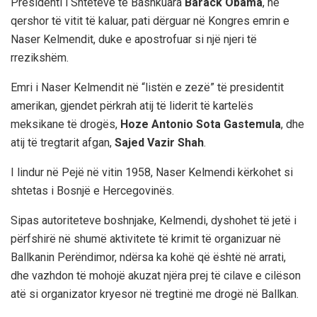
Presidenti i Shteteve të Bashkuara
Barack Obama
, në
qershor të vitit të kaluar, pati dërguar në Kongres emrin e
Naser Kelmendit, duke e apostrofuar si një njeri të
rrezikshëm.
Emri i Naser Kelmendit në “listën e zezë” të presidentit
amerikan, gjendet përkrah atij të liderit të kartelës
meksikane të drogës,
Hoze Antonio Sota Gastemula
, dhe
atij të tregtarit afgan,
Sajed Vazir Shah
.
I lindur në Pejë në vitin 1958, Naser Kelmendi kërkohet si
shtetas i Bosnjë e Hercegovinës.
Sipas autoriteteve boshnjake, Kelmendi, dyshohet të jetë i
përfshirë në shumë aktivitete të krimit të organizuar në
Ballkanin Perëndimor, ndërsa ka kohë që është në arrati,
dhe vazhdon të mohojë akuzat njëra prej të cilave e cilëson
atë si organizator kryesor në tregtinë me drogë në Ballkan.