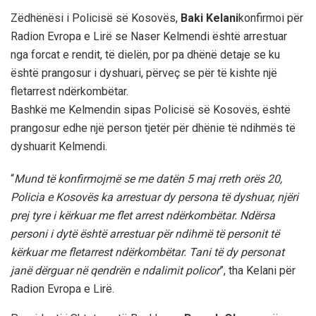
Zëdhënësi i Policisë së Kosovës,
Baki Kelani
konfirmoi për
Radion Evropa e Lirë se Naser Kelmendi është arrestuar
nga forcat e rendit, të dielën, por pa dhënë detaje se ku
është prangosur i dyshuari, përveç se për të kishte një
fletarrest ndërkombëtar.
Bashkë me Kelmendin sipas Policisë së Kosovës, është
prangosur edhe një person tjetër për dhënie të ndihmës të
dyshuarit Kelmendi.
“
Mund të konfirmojmë se me datën 5 maj rreth orës 20,
Policia e Kosovës ka arrestuar dy persona të dyshuar, njëri
prej tyre i kërkuar me flet arrest ndërkombëtar. Ndërsa
personi i dytë është arrestuar për ndihmë të personit të
kërkuar me fletarrest ndërkombëtar. Tani të dy personat
janë dërguar në qendrën e ndalimit policor
”, tha Kelani për
Radion Evropa e Lirë.