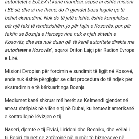
autoritetet e EULEX-it kanë mundësi, sepse ai është misioni
i BE-së, dhe si me thënë, do t’i gjendet baza legale që të
bëhet ekstradimi. Nuk do të jetë e lehtë, është komplekse,
për një fakt të rëndësishëm, jo për fajin e Kosovës, por, për
faktin se Bosnja e Hercegovina nuk e njeh shtetin e
Kosovës, dhe ata nuk duan që të kenë autoritete direkte me
autoritetet e Kosovës
”, sqaroi Driton Lajçi për Radion Evropa
e Lirë.
Misioni Evropian për forcimin e sundimit të ligjit në Kosovë,
ende nuk është përgjigjur se cilat procedura do të ndjek për
ekstradimin e të kërkuarit nga Bosnja.
Mediumet kanë shkruar më herët se Kelmendi gjendet në
arrest shtëpiak në vilën e tij në Dubai, ku hetuesit amerikanë
e kontrollojnë lëvizjen e tij.
Naseri, djemtë e tij Elvisi, Liridoni dhe Besniku, dhe vëllai i
tij Beçiri, thuhet se zotërojnë një numër të bizneseve në