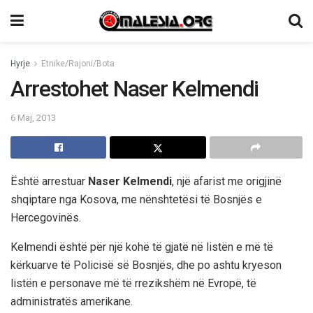
Hyrje
Etnike/Rajoni/Bota
Arrestohet Naser Kelmendi
6 Maj, 2013
Është arrestuar
Naser Kelmendi
, një afarist me origjinë
shqiptare nga Kosova, me nënshtetësi të Bosnjës e
Hercegovinës.
Kelmendi është për një kohë të gjatë në listën e më të
kërkuarve të Policisë së Bosnjës, dhe po ashtu kryeson
listën e personave më të rrezikshëm në Evropë, të
administratës amerikane.