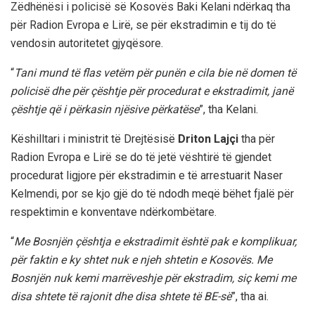
Zëdhënësi i policisë së Kosovës Baki Kelani ndërkaq tha
për Radion Evropa e Lirë, se për ekstradimin e tij do të
vendosin autoritetet gjyqësore.
“
Tani mund të flas vetëm për punën e cila bie në domen të
policisë dhe për çështje për procedurat e ekstradimit, janë
çështje që i përkasin njësive përkatëse
”, tha Kelani.
Këshilltari i ministrit të Drejtësisë
Driton Lajçi
tha për
Radion Evropa e Lirë se do të jetë vështirë të gjendet
procedurat ligjore për ekstradimin e të arrestuarit Naser
Kelmendi, por se kjo gjë do të ndodh meqë bëhet fjalë për
respektimin e konventave ndërkombëtare.
“
Me Bosnjën çështja e ekstradimit është pak e komplikuar,
për faktin e ky shtet nuk e njeh shtetin e Kosovës. Me
Bosnjën nuk kemi marrëveshje për ekstradim, siç kemi me
disa shtete të rajonit dhe disa shtete të BE-së
”, tha ai.