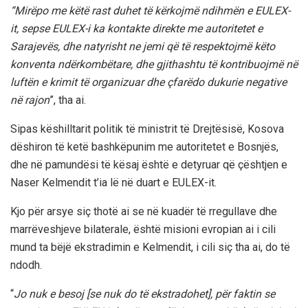
“Mirëpo me këtë rast duhet të kërkojmë ndihmën e EULEX-
it, sepse EULEX-i ka kontakte direkte me autoritetet e
Sarajevës, dhe natyrisht ne jemi që të respektojmë këto
konventa ndërkombëtare, dhe gjithashtu të kontribuojmë në
luftën e krimit të organizuar dhe çfarëdo dukurie negative
në rajon
”, tha ai.
Sipas këshilltarit politik të ministrit të Drejtësisë, Kosova
dëshiron të ketë bashkëpunim me autoritetet e Bosnjës,
dhe në pamundësi të kësaj është e detyruar që çështjen e
Naser Kelmendit t’ia lë në duart e EULEX-it.
Kjo për arsye siç thotë ai se në kuadër të rregullave dhe
marrëveshjeve bilaterale, është misioni evropian ai i cili
mund ta bëjë ekstradimin e Kelmendit, i cili siç tha ai, do të
ndodh.
“
Jo nuk e besoj [se nuk do të ekstradohet], për faktin se