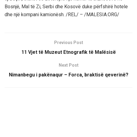
Bosnjë, Mal të Zi, Serbi dhe Kosovë duke përfshirë hotele
dhe një kompani kamionësh. /REL/ – /MALESIA.ORG/
Previous Post
11 Vjet të Muzeut Etnografik të Malësisë
Next Post
Nimanbegu i pakënaqur – Forca, braktisë qeverinë?