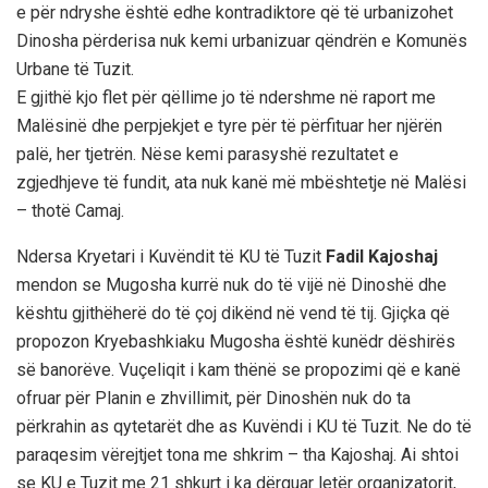
e për ndryshe është edhe kontradiktore që të urbanizohet
Dinosha përderisa nuk kemi urbanizuar qëndrën e Komunës
Urbane të Tuzit.
E gjithë kjo flet për qëllime jo të ndershme në raport me
Malësinë dhe perpjekjet e tyre për të përfituar her njërën
palë, her tjetrën. Nëse kemi parasyshë rezultatet e
zgjedhjeve të fundit, ata nuk kanë më mbështetje në Malësi
– thotë Camaj.
Ndersa Kryetari i Kuvëndit të KU të Tuzit
Fadil Kajoshaj
mendon se Mugosha kurrë nuk do të vijë në Dinoshë dhe
kështu gjithëherë do të çoj dikënd në vend të tij. Gjiçka që
propozon Kryebashkiaku Mugosha është kunëdr dëshirës
së banorëve. Vuçeliqit i kam thënë se propozimi që e kanë
ofruar për Planin e zhvillimit, për Dinoshën nuk do ta
përkrahin as qytetarët dhe as Kuvëndi i KU të Tuzit. Ne do të
paraqesim vërejtjet tona me shkrim – tha Kajoshaj. Ai shtoi
se KU e Tuzit me 21 shkurt i ka dërguar letër organizatorit,