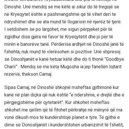
Dinoshë. Unë mendoj se me këtë ai sikur do të tregojë se
në Kryeqytet ështe e pashmangshme që të vihet deri te
ndryshimet dhe se ata mund të llogarisin në njerëz të tjerë.
I vetdishem se po largohet, me siguri përpjeket për të
zgjidhur disa gjëra në favor të Kryeqytetit dhe jo për të
mirën e banorëve tanë. Përderisa ardhjet në Dinoshë janë të
fshehta, nuk mund të vlerësohen si pozitive. Unë shpresoj
se Dinoshjanët e kanë hetuar këtë dhe do ti thonë “Goodbye
Charli” . Mendoj se me këta Mugosha ia jep fanellën lojtarit
rezervë, thekson Camaj.
Sipas Camaj, në Dinoshë shkojnë msheftas gjithmonë kur
kanë në plan diçka që nuk është “e ndershme, e drejtë dhe e
përgjegjshëme për qytetarët”. Kur shkohet msheftas
shkohet me qellim që të fitohet përkrahje në mënyrë që ma
vonë dikush mos të kundërshtojë planet e tyre. Të gjithë e
dime se Donoshjanët i kundershtohen urbanizimit të fshatit,