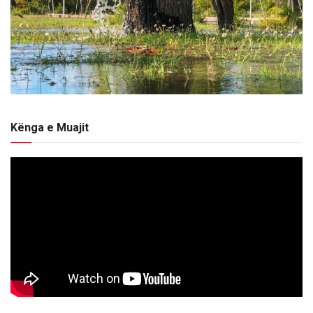
Kënga e Muajit