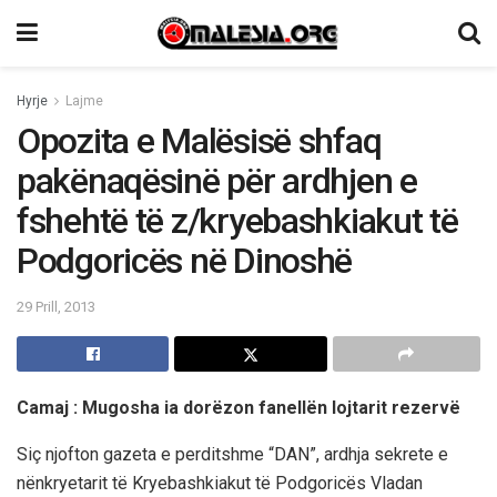
Hyrje
Lajme
Opozita e Malësisë shfaq
pakënaqësinë për ardhjen e
fshehtë të z/kryebashkiakut të
Podgoricës në Dinoshë
29 Prill, 2013
Camaj : Mugosha ia dorëzon fanellën lojtarit rezervë
Siç njofton gazeta e perditshme “DAN”, ardhja sekrete e
nënkryetarit të Kryebashkiakut të Podgoricës Vladan