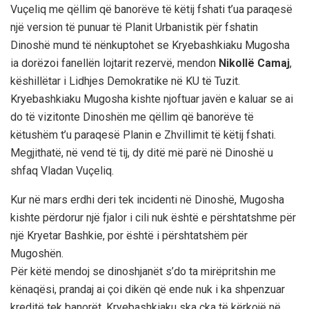
Vuçeliq me qëllim që banorëve të këtij fshati t’ua paraqesë
një version të punuar të Planit Urbanistik për fshatin
Dinoshë mund të nënkuptohet se Kryebashkiaku Mugosha
ia dorëzoi fanellën lojtarit rezervë, mendon
Nikollë Camaj
,
këshillëtar i Lidhjes Demokratike në KU të Tuzit.
Kryebashkiaku Mugosha kishte njoftuar javën e kaluar se ai
do të vizitonte Dinoshën me qëllim që banorëve të
këtushëm t’u paraqesë Planin e Zhvillimit të këtij fshati.
Megjithatë, në vend të tij, dy ditë më parë në Dinoshë u
shfaq Vladan Vuçeliq.
Kur në mars erdhi deri tek incidenti në Dinoshë, Mugosha
kishte përdorur një fjalor i cili nuk është e përshtatshme për
një Kryetar Bashkie, por është i përshtatshëm për
Mugoshën.
Për këtë mendoj se dinoshjanët s’do ta mirëpritshin me
kënaqësi, prandaj ai çoi dikën që ende nuk i ka shpenzuar
kreditë tek banorët. Kryebashkiaku ska çka të kërkojë në