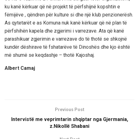
ku kanë kërkuar që në projekt të përfshijnë kopshtin e
fëmijëve , qëndren për kulture si dhe një klub penzionerësh.
As qytetarët e as Komuna nuk kanë kërkuar që në plan të
përfshihën kapela dhe zgjerimi i varrezave. Ata që kanë
parashikuar zgjerimin e varrezave do të thotë se shkojnë
kundër dëshirave të fshatarëve të Dinoshës dhe kjo është
më shumë se keqdashje – thotë Kajoshaj.
Albert Camaj
Previous Post
Intervistë me veprimtarin shqiptar nga Gjermania,
z.Nikollë Shabani