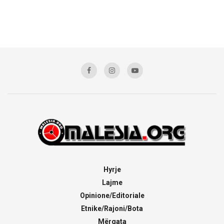
Hyrje
Lajme
Opinione/Editoriale
Etnike/Rajoni/Bota
Mërgata