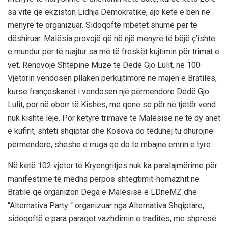
sa vite që ekziston Lidhja Demokratike, ajo këtë e bën në
mënyrë të organizuar. Sidoqoftë mbetet shumë për të
dëshiruar. Malësia provojë që në një mënyrë të bëjë ç’ishte
e mundur për të ruajtur sa më të freskët kujtimin për trimat e
vet. Renovojë Shtëpinë Muze të Dedë Gjo Lulit, në 100
Vjetorin vendosën pllakën përkujtimore në majën e Bratilës,
kurse françeskanët i vendosen një përmendore Dedë Gjo
Lulit, por në oborr të Kishës, me qenë se për në tjetër vend
nuk kishte lëje. Por këtyre trimave të Malësisë në te dy anët
e kufirit, shteti shqiptar dhe Kosova do tëduhej tu dhurojnë
përmendore, sheshe e rruga që do të mbajnë emrin e tyre.
Në këtë 102 vjetor të Kryengritjes nuk ka paralajmërime për
manifestime të mëdha përpos shtegtimit-homazhit në
Bratilë që organizon Dega e Malësisë e LDnëMZ dhe
“Alternativa Party “ organizuar nga Alternativa Shqiptare,
sidoqoftë e para paraqet vazhdimin e traditës, me shpresë