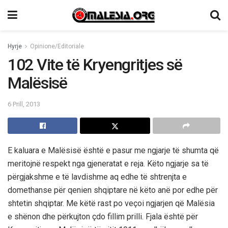
Hyrje
Opinione/Editoriale
102 Vite të Kryengritjes së
Malësisë
6 Prill, 2013
E kaluara e Malësisë është e pasur me ngjarje të shumta që
meritojnë respekt nga gjeneratat e reja. Këto ngjarje sa të
përgjakshme e të lavdishme aq edhe të shtrenjta e
domethanse për qenien shqiptare në këto anë por edhe për
shtetin shqiptar. Me këtë rast po veçoi ngjarjen që Malësia
e shënon dhe përkujton çdo fillim prilli. Fjala është për