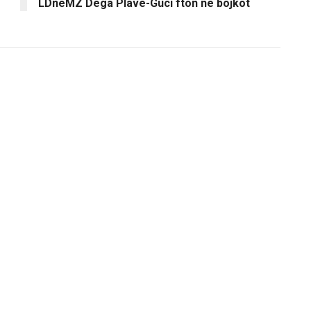
LDnëMZ Dega Plavë-Guci fton në bojkot