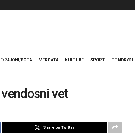
KE/RAJONI/BOTA
MËRGATA
KULTURË
SPORT
TË NDRYS
 vendosni vet
Share on Twitter