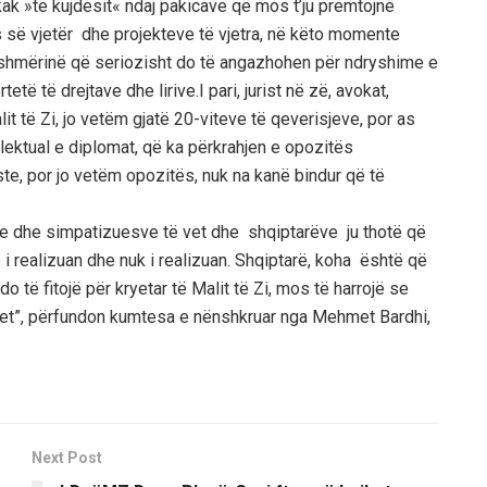
k »të kujdesit« ndaj pakicave që mos t’ju premtojnë
kës së vjetër dhe projekteve të vjetra, në këto momente
shmërinë që seriozisht do të angazhohen për ndryshime e
të të drejtave dhe lirive.I pari, jurist në zë, avokat,
lit të Zi, jo vetëm gjatë 20-viteve të qeverisjeve, por as
lektual e diplomat, që ka përkrahjen e opozitës
te, por jo vetëm opozitës, nuk na kanë bindur që të
ve dhe simpatizuesve të vet dhe shqiptarëve ju thotë që
i realizuan dhe nuk i realizuan. Shqiptarë, koha është që
të fitojë për kryetar të Malit të Zi, mos të harrojë se
 vet”, përfundon kumtesa e nënshkruar nga Mehmet Bardhi,
Next Post