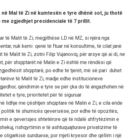
 në Mal të Zi në kumtesën e tyre dhënë sot, ju thotë
me zgjedhjet presidenciale të 7 prillit.
r të Malit të Zi, megjithëse LD në MZ, si njëra nga
entar, nuk kemi qenë të ftuar në konsultime, të cilat janë
të Malit të Zi, zotni Filip Vujanoviq, për arsye që ai di, ne
t, për shqiptarët në Malin e Zi është me rëndësi që
 zgjedhësit shqiptarë, po edhe të tjerët, më së pari duhet
etarëve të Malit të Zi, madje edhe institucioneve
zgjedhor, qëndrimin e tyre se për çka do të angazhohen në
etet e tyre, prioritetet për të siguruar
ht në lidhje me çështjen shqiptare në Malin e Zi, e cila ende
 politik të shumicës qeverisëse, por edhe të opozitës,
imin e qeverisjes shtetërore që të ndalë shfrytëzimin e
shekuj, rishqyrtimin e të ashtuquajturave privatizime të
 e oligarkisë sunduese, por mjeti kryesor dhe qëllim i një