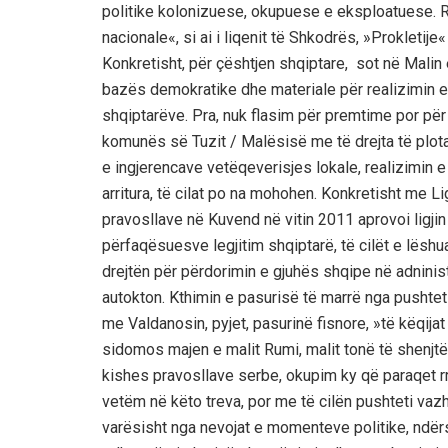
politike kolonizuese, okupuese e eksploatuese. Ra
nacionale«, si ai i liqenit të Shkodrës, »Prokletije«
Konkretisht, për çështjen shqiptare, sot në Malin 
bazës demokratike dhe materiale për realizimin e 
shqiptarëve. Pra, nuk flasim për premtime por për o
komunës së Tuzit / Malësisë me të drejta të plota, 
e ingjerencave vetëqeverisjes lokale, realizimin e 
arritura, të cilat po na mohohen. Konkretisht me 
pravosllave në Kuvend në vitin 2011 aprovoi ligji
përfaqësuesve legjitim shqiptarë, të cilët e lësh
drejtën për përdorimin e gjuhës shqipe në adninistr
autokton. Kthimin e pasurisë të marrë nga pushtet
me Valdanosin, pyjet, pasurinë fisnore, »të këqija
sidomos majen e malit Rumi, malit tonë të shenjtë 
kishes pravosllave serbe, okupim ky që paraqet 
vetëm në këto treva, por me të cilën pushteti vaz
varësisht nga nevojat e momenteve politike, ndërs