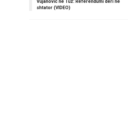
Vujanovic në Tuz: Referendumi deri në
shtator (VIDEO)