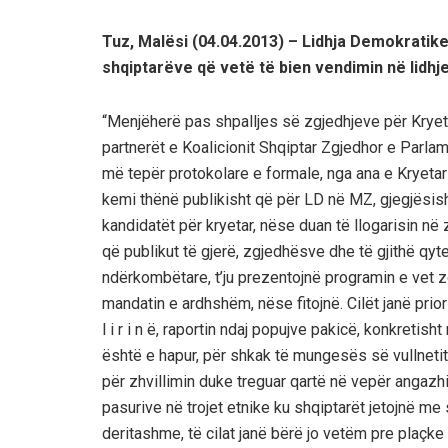
Tuz, Malësi
(04.04.2013) – Lidhja Demokratike
shqiptarëve që vetë të bien vendimin në lidhje 
“Menjëherë pas shpalljes së zgjedhjeve për Kryeta
partnerët e Koalicionit Shqiptar Zgjedhor e Parlam
më tepër protokolare e formale, nga ana e Kryetarit 
kemi thënë publikisht që për LD në MZ, gjegjësish
kandidatët për kryetar, nëse duan të llogarisin në
që publikut të gjerë, zgjedhësve dhe të gjithë qyt
ndërkombëtare, t’ju prezentojnë programin e vet 
mandatin e ardhshëm, nëse fitojnë. Cilët janë priorit
l i r i n ë, raportin ndaj popujve pakicë, konkretis
është e hapur, për shkak të mungesës së vullnetit
për zhvillimin duke treguar qartë në vepër angazh
pasurive në trojet etnike ku shqiptarët jetojnë me 
deritashme, të cilat janë bërë jo vetëm pre plaçke