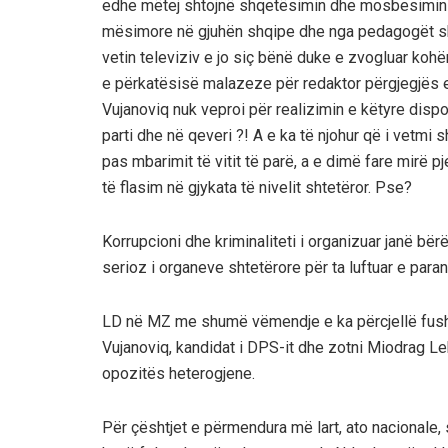
edhe mëtej shtojnë shqetësimin dhe mosbesimin e
mësimore në gjuhën shqipe dhe nga pedagogët shq
vetin televiziv e jo siç bënë duke e zvogluar koh
e përkatësisë malazeze për redaktor përgjegjës e
Vujanoviq nuk veproi për realizimin e këtyre disp
parti dhe në qeveri ?! A e ka të njohur që i vetmi
pas mbarimit të vitit të parë, a e dimë fare mirë 
të flasim në gjykata të nivelit shtetëror. Pse?
Korrupcioni dhe kriminaliteti i organizuar janë bë
serioz i organeve shtetërore për ta luftuar e paran
LD në MZ me shumë vëmendje e ka përcjellë fusha
Vujanoviq, kandidat i DPS-it dhe zotni Miodrag Lekiq
opozitës heterogjene.
Për çështjet e përmendura më lart, ato nacionale,