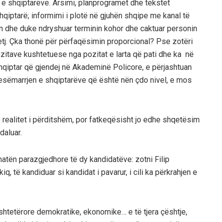
 shqiptarëve. Arsimi, planprogramet dhe tekstet
iptarë; informimi i plotë në gjuhën shqipe me kanal të
ën dhe duke ndryshuar terminin kohor dhe caktuar personin
tj. Çka thonë për përfaqësimin proporcional? Pse zotëri
ozitave kushtetuese nga pozitat e larta që pati dhe ka në
 shqiptar që gjendej në Akademinë Policore, e përjashtuan
pjesëmarrjen e shqiptarëve që është nën çdo nivel, e mos
rë realitet i përditshëm, por fatkeqësisht jo edhe shqetësim
daluar.
tën parazgjedhore të dy kandidatëve: zotni Filip
, të kandiduar si kandidat i pavarur, i cili ka përkrahjen e
 shtetërore demokratike, ekonomike… e të tjera çështje,