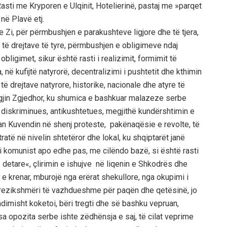
sti me Kryporen e Ulqinit, Hotelierinë, pastaj me »parqet
 në Plavë etj.
e Zi, për përmbushjen e parakushteve ligjore dhe të tjera,
të drejtave të tyre, përmbushjen e obligimeve ndaj
bligimet, sikur është rasti i realizimit, formimit të
në kufijtë natyrorë, decentralizimi i pushtetit dhe kthimin
të drejtave natyrore, historike, nacionale dhe atyre të
Ligjin Zgjedhor, ku shumica e bashkuar malazeze serbe
n diskriminues, antikushtetues, megjithë kundërshtimin e
uan Kuvendin në shenj proteste, pakënaqësie e revolte, të
atë në nivelin shtetëror dhe lokal, ku shqiptarët janë
i komunist apo edhe pas, me cilëndo bazë, si është rasti
t detare«, çlirimin e ishujve në liqenin e Shkodrës dhe
e krenar, mburojë nga erërat shekullore, nga okupimi i
rrezikshmëri të vazhdueshme për paqën dhe qetësinë, jo
hdimisht koketoi, bëri tregti dhe së bashku vepruan,
a opozita serbe ishte zëdhënsja e saj, të cilat veprime