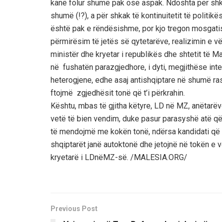
kanë folur shumë pak ose aspak. Ndoshta për shka
shumë (!?), a për shkak të kontinuitetit të politi
është pak e rëndësishme, por kjo tregon mosgati
përmirësim të jetës së qytetarëve, realizimin e vërte
ministër dhe kryetar i republikës dhe shtetit të Ma
në fushatën parazgjedhore, i dyti, megjithëse inte
heterogjene, edhe asaj antishqiptare në shumë ras
ftojmë zgjedhësit tonë që t’i përkrahin.
Kështu, mbas të gjitha këtyre, LD në MZ, anëtarë
vetë të bien vendim, duke pasur parasyshë atë që 
të mendojmë me kokën tonë, ndërsa kandidati që do 
shqiptarët janë autoktonë dhe jetojnë në tokën e
kryetarë i LDnëMZ-së. /MALESIA.ORG/
Previous Post