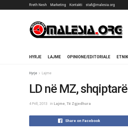
Rreth Nesh
Marketing
Kontakti
stafi@malesia.org
HYRJE
LAJME
OPINIONE/EDITORIALE
ETNI
Hyrje
Lajme
LD në MZ, shqiptarë
4 Prill, 2013
in
Lajme
,
Të Zgjedhura
Share on Facebook