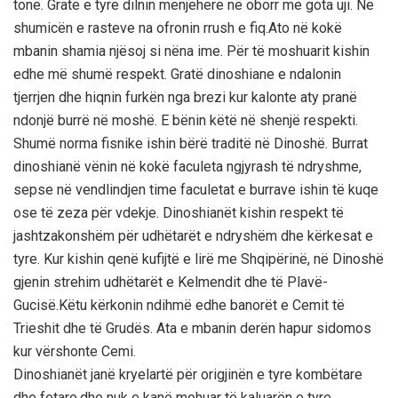
tonё. Gratё e tyre dilnin menjeherё nё oborr me gota uji. Nё
shumicёn e rasteve na ofronin rrush e fiq.Ato nё kokё
mbanin shamia njёsoj si nёna ime. Pёr tё moshuarit kishin
edhe mё shumё respekt. Gratё dinoshiane e ndalonin
tjerrjen dhe hiqnin furkёn nga brezi kur kalonte aty pranё
ndonjё burrё nё moshё. E bёnin kёtё nё shenjё respekti.
Shumё norma fisnike ishin bёrё traditё nё Dinoshё. Burrat
dinoshianё vёnin nё kokё faculeta ngjyrash tё ndryshme,
sepse nё vendlindjen time faculetat e burrave ishin tё kuqe
ose tё zeza pёr vdekje. Dinoshianёt kishin respekt tё
jashtzakonshёm pёr udhёtarёt e ndryshёm dhe kёrkesat e
tyre. Kur kishin qenё kufijtё e lirё me Shqipёrinё, nё Dinoshё
gjenin strehim udhёtarёt e Kelmendit dhe tё Plavё-
Gucisё.Kёtu kёrkonin ndihmё edhe banorёt e Cemit tё
Trieshit dhe tё Grudёs. Ata e mbanin derёn hapur sidomos
kur vёrshonte Cemi.
Dinoshianёt janё kryelartё pёr origjinёn e tyre kombёtare
dhe fetare,dhe nuk e kanё mohuar tё kaluarёn e tyre