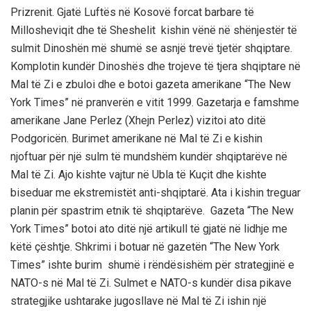
Prizrenit. Gjatё Luftёs nё Kosovё forcat barbare tё
Millosheviqit dhe tё Sheshelit kishin vёnё nё shёnjestёr tё
sulmit Dinoshёn mё shumё se asnjё trevё tjetёr shqiptare.
Komplotin kundёr Dinoshёs dhe trojeve tё tjera shqiptare nё
Mal tё Zi e zbuloi dhe e botoi gazeta amerikane “The New
York Times” nё pranverёn e vitit 1999. Gazetarja e famshme
amerikane Jane Perlez (Xhejn Perlez) vizitoi ato ditё
Podgoricёn. Burimet amerikane nё Mal tё Zi e kishin
njoftuar pёr njё sulm tё mundshёm kundёr shqiptarёve nё
Mal tё Zi. Ajo kishte vajtur nё Ubla tё Kuçit dhe kishte
biseduar me ekstremistёt anti-shqiptarё. Ata i kishin treguar
planin pёr spastrim etnik tё shqiptarёve. Gazeta “The New
York Times” botoi ato ditё njё artikull tё gjatё nё lidhje me
kёtё çёshtje. Shkrimi i botuar nё gazetёn “The New York
Times” ishte burim shumё i rёndёsishёm pёr strategjinё e
NATO-s nё Mal tё Zi. Sulmet e NATO-s kundёr disa pikave
strategjike ushtarake jugosllave nё Mal tё Zi ishin njё