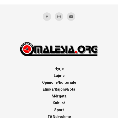
Hyrje
Lajme
Opinione/Editoriale
Etnike/Rajoni/Bota
Mërgata
Kulturë
Sport
Të Ndryshme