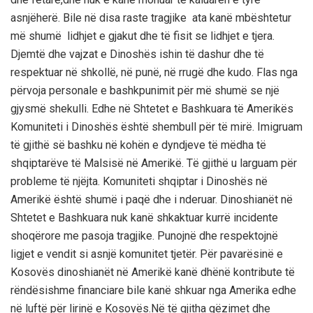
asnjёherё. Bile nё disa raste tragjike ata kanё mbёshtetur
mё shumё lidhjet e gjakut dhe tё fisit se lidhjet e tjera.
Djemtё dhe vajzat e Dinoshёs ishin tё dashur dhe tё
respektuar nё shkollё, nё punё, nё rrugё dhe kudo. Flas nga
pёrvoja personale e bashkpunimit pёr mё shumё se njё
gjysmё shekulli. Edhe nё Shtetet e Bashkuara tё Amerikёs
Komuniteti i Dinoshёs ёshtё shembull pёr tё mirё. Imigruam
tё gjithё sё bashku nё kohёn e dyndjeve tё mёdha tё
shqiptarёve tё Malsisё nё Amerikё. Tё gjithё u larguam pёr
probleme tё njёjta. Komuniteti shqiptar i Dinoshёs nё
Amerikё ёshtё shumё i paqё dhe i nderuar. Dinoshianёt nё
Shtetet e Bashkuara nuk kanё shkaktuar kurrё incidente
shoqёrore me pasoja tragjike. Punojnё dhe respektojnё
ligjet e vendit si asnjё komunitet tjetёr. Pёr pavarёsinё e
Kosovёs dinoshianёt nё Amerikё kanё dhёnё kontribute tё
rёndёsishme financiare bile kanё shkuar nga Amerika edhe
nё luftё pёr lirinё e Kosovёs.Nё tё gjitha gёzimet dhe