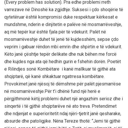
(Every problem has solution). Pra edhe problemi rreth
varrezave nё Dinoshё ka zgjidhje. Suksesi i çdo shoqёrie tё
qytetёruar ёshtё kompromisi duke respektuar kёrkesat e
mundshme, nderin e dinjitetin e palёve nё mosmarrёveshje,
aq mё tepёr kur ёshtё fjala pёr tё vdekurit. Palёt nё
mosmarrёveshje duhet tё jenё tё kujdesshёm, sepse çdo
veprim i gabuar rёndon mbi emrin dhe shpirtin e tё vdekurit.
Kёto janё çёshtje tepёr delikate dhe nuk bёhen me forcё
dhe kujdes nga ata qё hedhin gurin e fshehin dorёn. Poetёt
e Rilindjes sonё Kombёtare i kanё mallkuar tё gjithё ata
shqiptarё, qё kanё shkaktuar ngatrresa kombёtare.
Provokimet janё njёsoj tё dёmshme pёr palёt pjesmarrёse
nё mosmarrёveshje.Pёr t’i dhёnё fund njё herё e
pёrgjithmonё kёtij problemi duhet njё angazhim serioz dhe i
sinqertё i tё gjithё shqiptarёve nё ato treva. Pretendimet
dhe ndjenjat e superioritetit ndaj njёri-tjetrit janё qesharake,
absurde dhe patoligjike. Nёna Tereze thotё: “Jemi tё gjithё