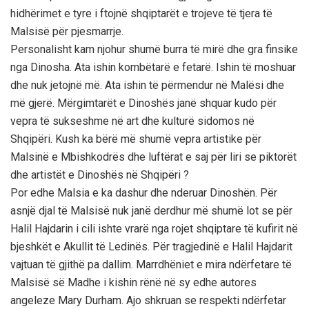
hidhёrimet e tyre i ftojnё shqiptarёt e trojeve tё tjera tё
Malsisё pёr pjesmarrje.
Personalisht kam njohur shumё burra tё mirё dhe gra finsike
nga Dinosha. Ata ishin kombёtarё e fetarё. Ishin tё moshuar
dhe nuk jetojnё mё. Ata ishin tё pёrmendur nё Malёsi dhe
mё gjerё. Mёrgimtarёt e Dinoshёs janё shquar kudo pёr
vepra tё sukseshme nё art dhe kulturё sidomos nё
Shqipёri. Kush ka bёrё mё shumё vepra artistike pёr
Malsinё e Mbishkodrёs dhe luftёrat e saj pёr liri se piktorёt
dhe artistёt e Dinoshёs nё Shqipёri ?
Por edhe Malsia e ka dashur dhe nderuar Dinoshёn. Pёr
asnjё djal tё Malsisё nuk janё derdhur mё shumё lot se pёr
Halil Hajdarin i cili ishte vrarё nga rojet shqiptare tё kufirit nё
bjeshkёt e Akullit tё Ledinёs. Pёr tragjedinё e Halil Hajdarit
vajtuan tё gjithё pa dallim. Marrdhёniet e mira ndёrfetare tё
Malsisё sё Madhe i kishin rёnё nё sy edhe autores
angeleze Mary Durham. Ajo shkruan se respekti ndёrfetar