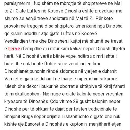
paralajmёrim i fuqishёm nё mbrojtje tё shqiptarёve nё Mal
tё Zi. Gjatё Luftёs nё Kosovё Dinosha ёshtё provokuar mё
shumё se asnjё trevё shqiptare nё Mal tё Zi. Pёr kёto
provokime tregojnё disa shqiptaro-amerikanё nga Dinosha
qё kishin ndodhur atje gjatё Luftёs nё Kosovё.
Vendlindjen time dhe Dinoshёn i kujtoj mё shumё se trevat
e
tjera.Si
fёmij dhe si i rritur kam kaluar nёpёr Dinosh dhjetra
herё. Nё Dinoshё verёs bёnte vapё, ndёrsa dimri ishte i
butё dhe nuk bёnte ftohtё si nё vendlindjen time.
Dinoshianёt punonin rёndё sidomos nё vjeljen e duhanit.
Vargjet e gjata tё duhanit nё tharje e sipёr ishin si kurorё
lulesh dhe dekor i bukur nё oborret e shtёpive tё kёtij fshati
tё mrekullueshёm. Njё rrugё e gjatё kalonte nёpёr vreshtёn
kryesore tё Dinoshёs. Çdo vit me 28 gusht kalonim nёpёr
Dinoshё pёr tё shkuar te dajat pёr festёn tradicionale tё
Shnjonit.Rruga nёpёr brijat e Lishahit ishte e gjatё dhe nuk
kishte ujё.Banorёt e Dinoshёs e kuptonin menjёherё etjen