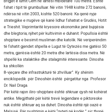
brigjet e lumit Cem nё lartёsi mbidetare 100 metra. Ështё
fshat i tipit tё grumbulluar. Nё vitin 1948 kishte 272 banorё,
ndёrsa nё vitin 2003, kishte 520 banorё. Ka qenё nyje
strategjike e rrugёve qё kanё lidhur fshatrat e Grudёs, Hotit
e Trieshit. Veprimtaritё kryesore ekonomike janё bujqёsia
dhe blegtoria; njihet pёr kultivimin e duhanit. Popullsia ёshtё
shqiptare e besimit musliman dhe katolik. Nё veriperёndim
tё fshatit gjendet shpella e Lugut tё Qytezёs me gjatёsi 50
metra, gjerёsia ёshtё 20 metra dhe lartёsia disa metra. Nё
shpellё ka stalaktike dhe stalagmitё interesante. Dinosha
ka shkollёn
8-vjeçare dhe infrastrukturё tё zhvilluar”. Ky shёnim
enciklopedik pёr Dinoshёn ёshtё pёrgatitur nga Profesor
Dr. Nail Draga.
Pёr kёtё rajon iliro-shqiptare ёshtё shkruar qysh nё kohёrat
antike. Megjithatё pёr kёtё trevё legjendare e piktoreske
nuk ёshtё shkruar aq sa duhet. Dinosha ёshtё njё oazё e
Malsisё. Pёr pushtimin e kёtij “qyteti nё kodёr ” siç thonё