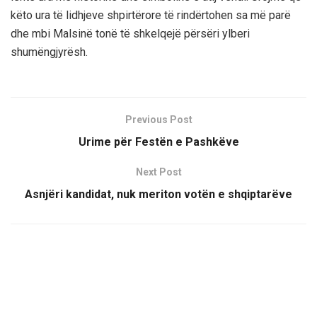
kёto ura tё lidhjeve shpirtёrore tё rindёrtohen sa mё parё
dhe mbi Malsinё tonё tё shkelqejё pёrsёri ylberi
shumёngjyrёsh.
Previous Post
Urime për Festën e Pashkëve
Next Post
Asnjëri kandidat, nuk meriton votën e shqiptarëve