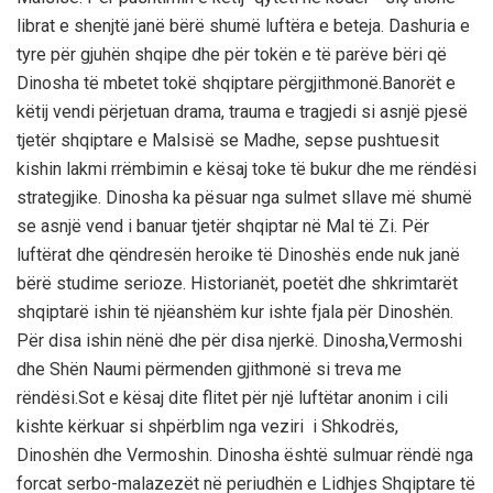
librat e shenjtё janё bёrё shumё luftёra e beteja. Dashuria e
tyre pёr gjuhёn shqipe dhe pёr tokёn e tё parёve bёri qё
Dinosha tё mbetet tokё shqiptare pёrgjithmonё.Banorёt e
kёtij vendi pёrjetuan drama, trauma e tragjedi si asnjё pjesё
tjetёr shqiptare e Malsisё se Madhe, sepse pushtuesit
kishin lakmi rrёmbimin e kёsaj toke tё bukur dhe me rёndёsi
strategjike. Dinosha ka pёsuar nga sulmet sllave mё shumё
se asnjё vend i banuar tjetёr shqiptar nё Mal tё Zi. Pёr
luftёrat dhe qёndresёn heroike tё Dinoshёs ende nuk janё
bёrё studime serioze. Historianёt, poetёt dhe shkrimtarёt
shqiptarё ishin tё njёanshёm kur ishte fjala pёr Dinoshёn.
Pёr disa ishin nёnё dhe pёr disa njerkё. Dinosha,Vermoshi
dhe Shёn Naumi pёrmenden gjithmonё si treva me
rёndёsi.Sot e kёsaj dite flitet pёr njё luftёtar anonim i cili
kishte kёrkuar si shpёrblim nga veziri i Shkodrёs,
Dinoshёn dhe Vermoshin. Dinosha ёshtё sulmuar rёndё nga
forcat serbo-malazezёt nё periudhёn e Lidhjes Shqiptare tё