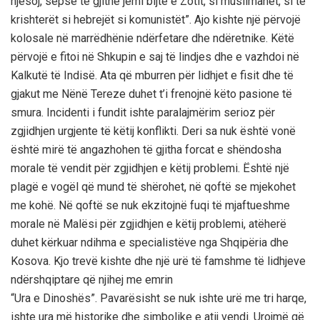
njёsoj, sepse tё gjithё jemi bijtё e Zotit, si muslimanёt, si tё
krishterёt si hebrejёt si komunistёt”. Ajo kishte njё pёrvojё
kolosale nё marrёdhёnie ndёrfetare dhe ndёretnike. Kёtё
pёrvojё e fitoi nё Shkupin e saj tё lindjes dhe e vazhdoi nё
Kalkutё tё Indisё. Ata qё mburren pёr lidhjet e fisit dhe tё
gjakut me Nёnё Tereze duhet t’i frenojnё kёto pasione tё
smura. Incidenti i fundit ishte paralajmёrim serioz pёr
zgjidhjen urgjente tё kёtij konflikti. Deri sa nuk ёshtё vonё
ёshtё mirё tё angazhohen tё gjitha forcat e shёndosha
morale tё vendit pёr zgjidhjen e kёtij problemi. Ështё njё
plagё e vogёl qё mund tё shёrohet, nё qoftё se mjekohet
me kohё. Nё qoftё se nuk ekzitojnё fuqi tё mjaftueshme
morale nё Malёsi pёr zgjidhjen e kёtij problemi, atёherё
duhet kёrkuar ndihma e specialistёve nga Shqipёria dhe
Kosova. Kjo trevё kishte dhe njё urё tё famshme tё lidhjeve
ndёrshqiptare qё njihej me emrin
“Ura e Dinoshёs”. Pavarёsisht se nuk ishte urё me tri harqe,
ishte ura mё historike dhe simbolike e atij vendi. Urojmё qё