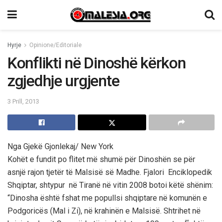
Hyrje
Opinione/Editoriale
Konflikti në Dinoshë kërkon
zgjedhje urgjente
3 Prill, 2013
Nga Gjekё Gjonlekaj/ New York
Kohёt e fundit po flitet mё shumё pёr Dinoshёn se pёr
asnjё rajon tjetёr tё Malsisё sё Madhe. Fjalori Enciklopedik
Shqiptar, shtypur nё Tiranё nё vitin 2008 botoi kёtё shёnim:
“Dinosha ёshtё fshat me popullsi shqiptare nё komunёn e
Podgoricёs (Mal i Zi), nё krahinёn e Malsisё. Shtrihet nё