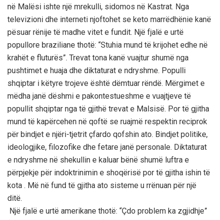
nё Malёsi ishte njё mrekulli, sidomos nё Kastrat. Nga
televizioni dhe interneti njoftohet se keto marrёdhёnie kanё
pёsuar rёnije tё madhe vitet e fundit. Njё fjalё e urtё
popullore braziliane thotё: “Stuhia mund tё krijohet edhe nё
krahёt e fluturёs”. Trevat tona kanё vuajtur shumё nga
pushtimet e huaja dhe diktaturat e ndryshme. Populli
shqiptar i kёtyre trojeve ёshtё dёmtuar rёndё. Mёrgimet e
mёdha janё dёshmi e pakontestueshme e vuajtjeve tё
popullit shqiptar nga tё gjithё trevat e Malsisё. Por tё gjitha
mund tё kapёrcehen nё qoftё se ruajmё respektin reciprok
pёr bindjet e njёri-tjetrit çfardo qofshin ato. Bindjet politike,
ideologjike, filozofike dhe fetare janё personale. Diktaturat
e ndryshme nё shekullin e kaluar bёnё shumё luftra e
pёrpjekje pёr indoktrinimin e shoqёrisё por tё gjitha ishin tё
kota . Mё nё fund tё gjitha ato sisteme u rrёnuan pёr njё
ditё.
Njё fjalё e urtё amerikane thotё: “Çdo problem ka zgjidhje”