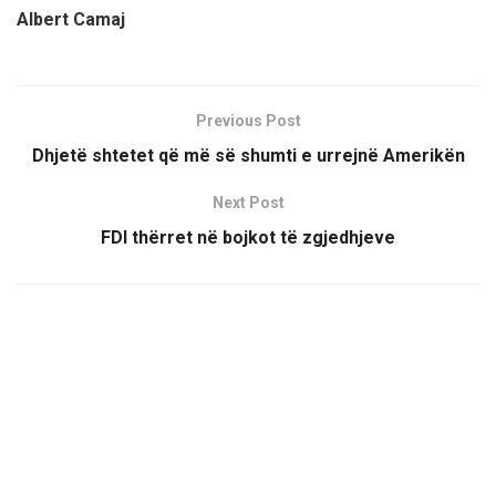
Albert Camaj
Previous Post
Dhjetë shtetet që më së shumti e urrejnë Amerikën
Next Post
FDI thërret në bojkot të zgjedhjeve