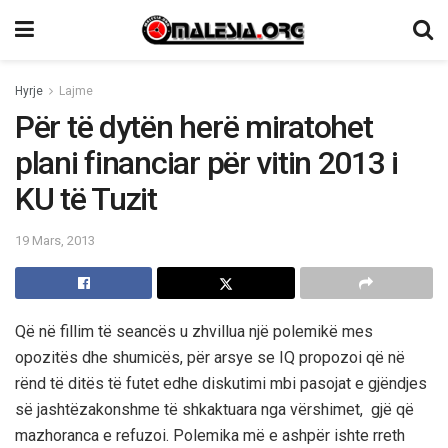
Hyrje
Lajme
Për të dytën herë miratohet
plani financiar për vitin 2013 i
KU të Tuzit
19 Mars, 2013
Që në fillim të seancës u zhvillua një polemikë mes
opozitës dhe shumicës, për arsye se IQ propozoi që në
rënd të ditës të futet edhe diskutimi mbi pasojat e gjëndjes
së jashtëzakonshme të shkaktuara nga vërshimet, gjë që
mazhoranca e refuzoi. Polemika më e ashpër ishte rreth