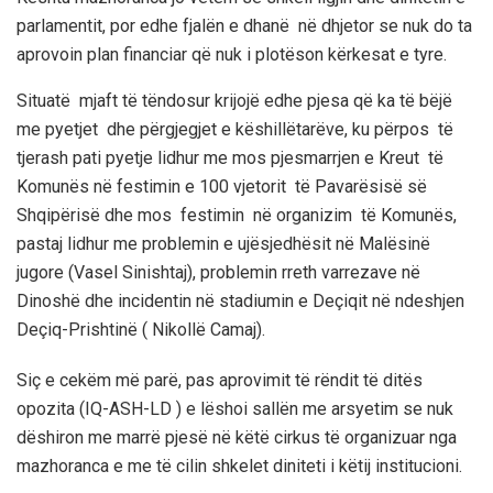
parlamentit, por edhe fjalën e dhanë në dhjetor se nuk do ta
aprovoin plan financiar që nuk i plotëson kërkesat e tyre.
Situatë mjaft të tëndosur krijojë edhe pjesa që ka të bëjë
me pyetjet dhe përgjegjet e këshillëtarëve, ku përpos të
tjerash pati pyetje lidhur me mos pjesmarrjen e Kreut të
Komunës në festimin e 100 vjetorit të Pavarësisë së
Shqipërisë dhe mos festimin në organizim të Komunës,
pastaj lidhur me problemin e ujësjedhësit në Malësinë
jugore (Vasel Sinishtaj), problemin rreth varrezave në
Dinoshë dhe incidentin në stadiumin e Deçiqit në ndeshjen
Deçiq-Prishtinë ( Nikollë Camaj).
Siç e cekëm më parë, pas aprovimit të rëndit të ditës
opozita (IQ-ASH-LD ) e lëshoi sallën me arsyetim se nuk
dëshiron me marrë pjesë në këtë cirkus të organizuar nga
mazhoranca e me të cilin shkelet diniteti i këtij institucioni.