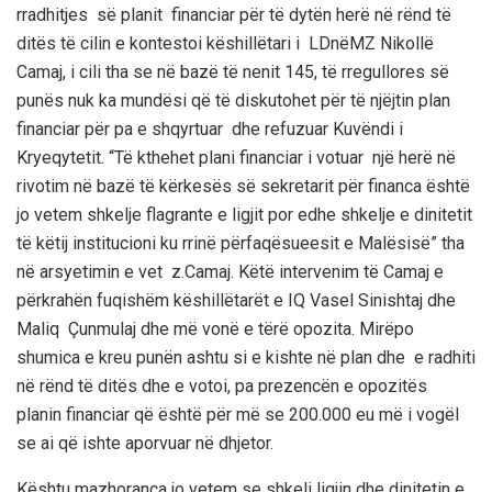
rradhitjes së planit financiar për të dytën herë në rënd të
ditës të cilin e kontestoi këshillëtari i LDnëMZ Nikollë
Camaj, i cili tha se në bazë të nenit 145, të rregullores së
punës nuk ka mundësi që të diskutohet për të njëjtin plan
financiar për pa e shqyrtuar dhe refuzuar Kuvëndi i
Kryeqytetit. “Të kthehet plani financiar i votuar një herë në
rivotim në bazë të kërkesës së sekretarit për financa është
jo vetem shkelje flagrante e ligjit por edhe shkelje e dinitetit
të këtij institucioni ku rrinë përfaqësueesit e Malësisë” tha
në arsyetimin e vet z.Camaj. Këtë intervenim të Camaj e
përkrahën fuqishëm këshillëtarët e IQ Vasel Sinishtaj dhe
Maliq Çunmulaj dhe më vonë e tërë opozita. Mirëpo
shumica e kreu punën ashtu si e kishte në plan dhe e radhiti
në rënd të ditës dhe e votoi, pa prezencën e opozitës
planin financiar që është për më se 200.000 eu më i vogël
se ai që ishte aporvuar në dhjetor.
Kështu mazhoranca jo vetem se shkeli ligjin dhe dinitetin e