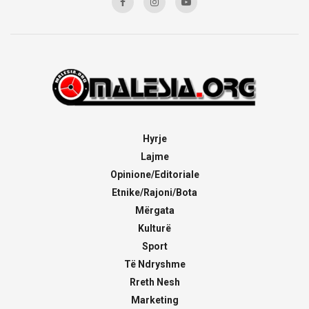
Hyrje
Lajme
Opinione/Editoriale
Etnike/Rajoni/Bota
Mërgata
Kulturë
Sport
Të Ndryshme
Rreth Nesh
Marketing