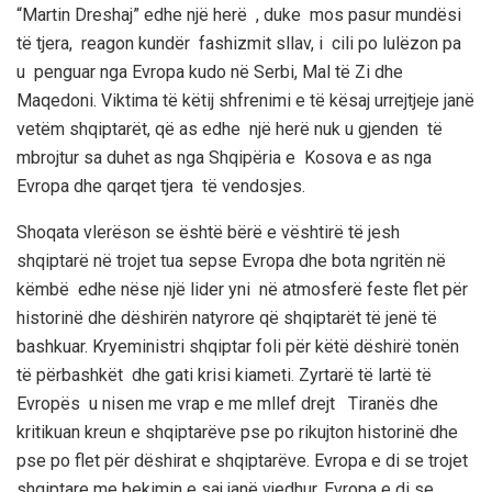
“Martin Dreshaj” edhe një herë , duke mos pasur mundësi
të tjera, reagon kundër fashizmit sllav, i cili po lulëzon pa
u penguar nga Evropa kudo në Serbi, Mal të Zi dhe
Maqedoni. Viktima të këtij shfrenimi e të kësaj urrejtjeje janë
vetëm shqiptarët, që as edhe një herë nuk u gjenden të
mbrojtur sa duhet as nga Shqipëria e Kosova e as nga
Evropa dhe qarqet tjera të vendosjes.
Shoqata vlerëson se është bërë e vështirë të jesh
shqiptarë në trojet tua sepse Evropa dhe bota ngritën në
këmbë edhe nëse një lider yni në atmosferë feste flet për
historinë dhe dëshirën natyrore që shqiptarët të jenë të
bashkuar. Kryeministri shqiptar foli për këtë dëshirë tonën
të përbashkët dhe gati krisi kiameti. Zyrtarë të lartë të
Evropës u nisen me vrap e me mllef drejt Tiranës dhe
kritikuan kreun e shqiptarëve pse po rikujton historinë dhe
pse po flet për dëshirat e shqiptarëve. Evropa e di se trojet
shqiptare me bekimin e saj janë vjedhur. Evropa e di se