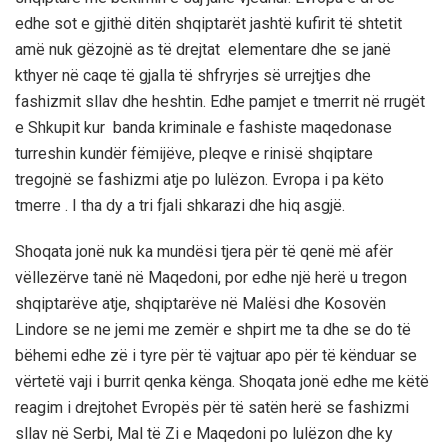
edhe sot e gjithë ditën shqiptarët jashtë kufirit të shtetit
amë nuk gëzojnë as të drejtat elementare dhe se janë
kthyer në caqe të gjalla të shfryrjes së urrejtjes dhe
fashizmit sllav dhe heshtin. Edhe pamjet e tmerrit në rrugët
e Shkupit kur banda kriminale e fashiste maqedonase
turreshin kundër fëmijëve, pleqve e rinisë shqiptare
tregojnë se fashizmi atje po lulëzon. Evropa i pa këto
tmerre . I tha dy a tri fjali shkarazi dhe hiq asgjë.
Shoqata jonë nuk ka mundësi tjera për të qenë më afër
vëllezërve tanë në Maqedoni, por edhe një herë u tregon
shqiptarëve atje, shqiptarëve në Malësi dhe Kosovën
Lindore se ne jemi me zemër e shpirt me ta dhe se do të
bëhemi edhe zë i tyre për të vajtuar apo për të kënduar se
vërtetë vaji i burrit qenka kënga. Shoqata jonë edhe me këtë
reagim i drejtohet Evropës për të satën herë se fashizmi
sllav në Serbi, Mal të Zi e Maqedoni po lulëzon dhe ky