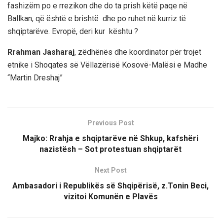
fashizëm po e rrezikon dhe do ta prish këtë paqe në
Ballkan, që është e brishtë dhe po ruhet në kurriz të
shqiptarëve. Evropë, deri kur kështu ?
Rrahman Jasharaj
, zëdhënës dhe koordinator për trojet
etnike i Shoqatës së Vëllazërisë Kosovë-Malësi e Madhe
“Martin Dreshaj”
Previous Post
Majko: Rrahja e shqiptarëve në Shkup, kafshëri
nazistësh – Sot protestuan shqiptarët
Next Post
Ambasadori i Republikës së Shqipërisë, z.Tonin Beci,
vizitoi Komunën e Plavës