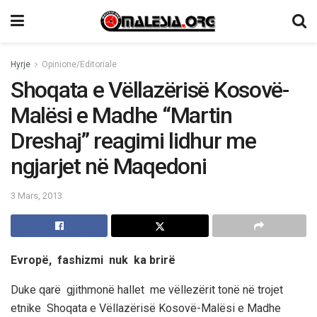
Hyrje
Opinione/Editoriale
Shoqata e Vëllazërisë Kosovë-
Malësi e Madhe “Martin
Dreshaj” reagimi lidhur me
ngjarjet në Maqedoni
3 Mars, 2013
Evropë, fashizmi nuk ka brirë
Duke qarë gjithmonë hallet me vëllezërit tonë në trojet
etnike Shoqata e Vëllazërisë Kosovë-Malësi e Madhe