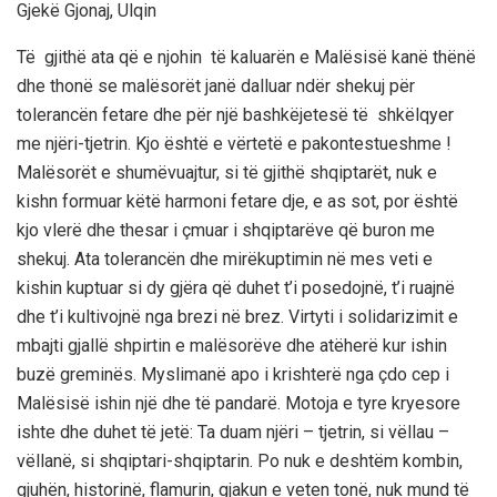
Gjekë Gjonaj, Ulqin
Të gjithë ata që e njohin të kaluarën e Malësisë kanë thënë
dhe thonë se malësorët janë dalluar ndër shekuj për
tolerancën fetare dhe për një bashkëjetesë të shkëlqyer
me njëri-tjetrin. Kjo është e vërtetë e pakontestueshme !
Malësorët e shumëvuajtur, si të gjithë shqiptarët, nuk e
kishn formuar këtë harmoni fetare dje, e as sot, por është
kjo vlerë dhe thesar i çmuar i shqiptarëve që buron me
shekuj. Ata tolerancën dhe mirëkuptimin në mes veti e
kishin kuptuar si dy gjëra që duhet t’i posedojnë, t’i ruajnë
dhe t’i kultivojnë nga brezi në brez. Virtyti i solidarizimit e
mbajti gjallë shpirtin e malësorëve dhe atëherë kur ishin
buzë greminës. Myslimanë apo i krishterë nga çdo cep i
Malësisë ishin një dhe të pandarë. Motoja e tyre kryesore
ishte dhe duhet të jetë: Ta duam njëri – tjetrin, si vëllau –
vëllanë, si shqiptari-shqiptarin. Po nuk e deshtëm kombin,
gjuhën, historinë, flamurin, gjakun e veten tonë, nuk mund të