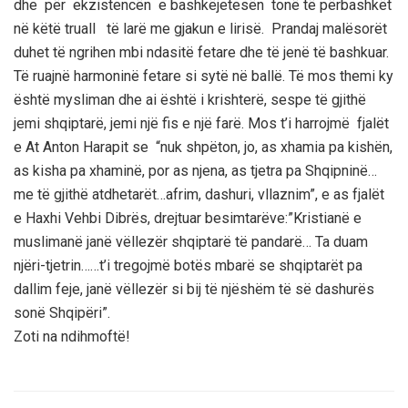
dhe për ekzistencën e bashkëjetesën tonë të përbashkët
në këtë truall të larë me gjakun e lirisë. Prandaj malësorët
duhet të ngrihen mbi ndasitë fetare dhe të jenë të bashkuar.
Të ruajnë harmoninë fetare si sytë në ballë. Të mos themi ky
është mysliman dhe ai është i krishterë, sespe të gjithë
jemi shqiptarë, jemi një fis e një farë. Mos t’i harrojmë fjalët
e At Anton Harapit se “nuk shpëton, jo, as xhamia pa kishën,
as kisha pa xhaminë, por as njena, as tjetra pa Shqipninë…
me të gjithë atdhetarët…afrim, dashuri, vllaznim”, e as fjalët
e Haxhi Vehbi Dibrës, drejtuar besimtarëve:”Kristianë e
muslimanë janë vëllezër shqiptarë të pandarë… Ta duam
njëri-tjetrin……t’i tregojmë botës mbarë se shqiptarët pa
dallim feje, janë vëllezër si bij të njëshëm të së dashurës
sonë Shqipëri”.
Zoti na ndihmoftë!