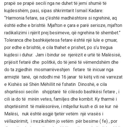
prapë se prapë secili nga ne duhet të jemi shumë të
kujdesshëm, pasi, sipas shkrimtarit Ismail Kadare:
“Harmonia fetare, sa ç’është madhështore si ngrehinë, aq
është edhe e brishtë. Mjafton e çara e parë serioze, mjafton
radikalizimi i njërit prej besimeve, që ngrehina të shembet.”
Toleranca dhe bashkëjetesa fetare është një lule e çmuar,
por edhe e brishtë, e cila thahet e prishet, po s’u tregua
kujdesi i duhur. Jam i bindur se njerëzit e urtë të Malësisë,
prijësit fetarë dhe politkë, do të jenë të vëmendshëm dhe
do ta zgjedhin mosmarrëveshjen fetare të inicuar nga
armiqtë tanë, që ndodhi më 16 janar të këtij viti në varrezat
e Kishës së Shën Mëhillit në fshatin Dinoshë, e cila
shqetësoi secilin shqiptarë të cilësdo bashkësi fetare , i
cili ia do të mirën vetes, familjes dhe kombit. Ky tharmë i
shqetësimit të malësorëve, i mbjellur kush e di se kur në
Malësi, nuk është asgjë tjetër vetëm një vrasës i
vëllazërimit, i rrezikshëm jo vetëm për besime ( fe) , por