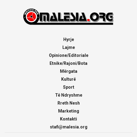
Hyrje
Lajme
Opinione/Editoriale
Etnike/Rajoni/Bota
Mërgata
Kulturë
Sport
Të Ndryshme
Rreth Nesh
Marketing
Kontakti
stafi@malesia.org