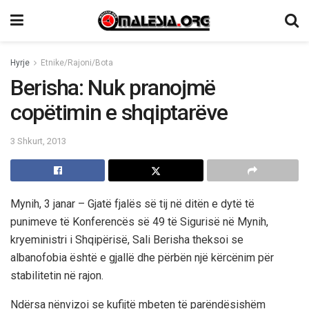
Hyrje
Etnike/Rajoni/Bota
Berisha: Nuk pranojmë
copëtimin e shqiptarëve
3 Shkurt, 2013
Mynih, 3 janar – Gjatë fjalës së tij në ditën e dytë të
punimeve të Konferencës së 49 të Sigurisë në Mynih,
kryeministri i Shqipërisë, Sali Berisha theksoi se
albanofobia është e gjallë dhe përbën një kërcënim për
stabilitetin në rajon.
Ndërsa nënvizoi se kufijtë mbeten të parëndësishëm