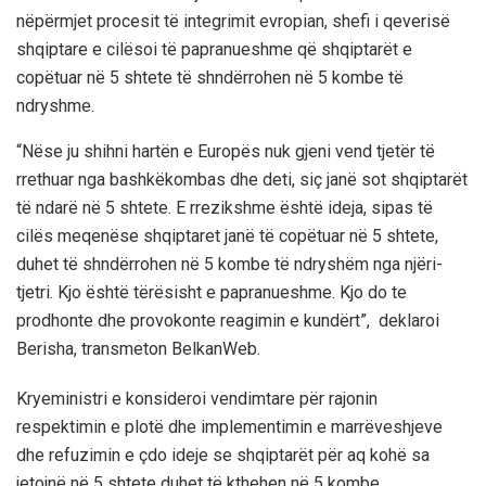
nëpërmjet procesit të integrimit evropian, shefi i qeverisë
shqiptare e cilësoi të papranueshme që shqiptarët e
copëtuar në 5 shtete të shndërrohen në 5 kombe të
ndryshme.
“Nëse ju shihni hartën e Europës nuk gjeni vend tjetër të
rrethuar nga bashkëkombas dhe deti, siç janë sot shqiptarët
të ndarë në 5 shtete. E rrezikshme është ideja, sipas të
cilës meqenëse shqiptaret janë të copëtuar në 5 shtete,
duhet të shndërrohen në 5 kombe të ndryshëm nga njëri-
tjetri. Kjo është tërësisht e papranueshme. Kjo do te
prodhonte dhe provokonte reagimin e kundërt”, deklaroi
Berisha, transmeton BelkanWeb.
Kryeministri e konsideroi vendimtare për rajonin
respektimin e plotë dhe implementimin e marrëveshjeve
dhe refuzimin e çdo ideje se shqiptarët për aq kohë sa
jetojnë në 5 shtete duhet të kthehen në 5 kombe.