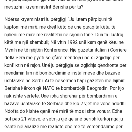
mesazhi i kryeministrit Berisha për ta?
Ndërsa kryeministri iu përgjigj: “Ju lutem përpiquni të
kuptoni më mirë, me drejt këto që unë paraqita këtu, të
njiheni më mirë me realitetin në rajonin tonë. Dua ta ilustroj
këtë me një shembull; Në vitin 1992 unë kam qenë këtu ne
Mynih në të njëjtën Konferencë. Një gazetar italian i Corriere
della Sera më pyeti se çfarë mendoja unë si zgjidhje për
konfliktin në rajon. Unë ju përgjigja se zgjidhja qëndronte për
mendimin tim në bombardimin e instalimeve dhe bazave
ushtarake në Serbi. Ai të nesërmen hapi gazetën me lajmin:
Berisha kërkon që NATO të bombardojë Beogradin. Por kjo
nuk ishte vërtetë. Unë isha shprehur për bombardimin e
bazave ushtarake të Serbisë dhe kjo 7 vjet më vonë ndodhi.
Ndofta do kishte qenë më mirë të mos ishte vonuar. Edhe
sot pas 21 viteve, e vetmja gjë që unë sërish kërkoj nga ju
është një analizë më realiste dhe më të vëmendshme për