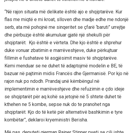
“Në rajon situata më delikate është ajo e shqiptarëve. Kur
flas me miqtë e mi kroat, slloven dhe madje edhe me ndonjë
serb, ata më pohojnë me sinqeritet se çfarë ‘baruti” urrejtje
dhe përbuzje është akumuluar gjatë një shekulli për
shqiptarët. Kjo është e vërteta. Dhe kjo është e shprehur
duke vonuar zbatimin e marrëveshjeve, duke përkujtuar
fillimin e fushatave të asgjësimit masiv të shqiptarëve.
Kemi menduar se ne duhet të adaptojmë modelin e BE, të
bazuar në pajtimin midis Francës dhe Gjermanisë. Por kjo në
rajon nuk po ndodh. Prandaj unë këmbëngul në
implementimin e marrëveshjeve dhe refuzimin e çdo ideje
se shqiptarët për aq kohë sa jetojnë në 5 shtete duhet të
kthehen ne 5 kombe, sepse nuk do te pranohet nga
shqiptarët. Kjo do të ketë për alternativë bashkimin e tyre
kombëtar”, deklaroi kryeministri Berisha.
Më pas, deputeti gjerman Rainer Stinner pyeti se cili ishte