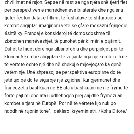
zhvillimet në rajon. Sepse në rast se nga njëra anë tjetri flet
për perspektivën e marrëdhënieve bilaterale dhe nga ana
tjetër feston datat e fillimit të fushatave të shfarosjes së
kombit shqiptar, imagjinoni vetë se çfarë mesazhi fqinjësie
është ky. Prandaj e konsideroj të domosdoshme të
zbatohen marrëveshjet, të punohet për klimën e pajtimit.
Duhet të hiqet dorë nga albanofobia dhe përpjekjet për të
klonuar 5 kombe shqiptare të veçanta nga një komb i cili në
të vërtetë është një dhe në shekuj e mijëvjeçarë ka qenë
vetëm një. Unë shpresoj se perspektiva europiane do të
jetë ajo që do të sigurojë një zgjidhje. Kur gjermanët dhe
francëzët u bashkuan ne BE ata u bashkuan me një frymë të
fortë pajtimi dhe ata u udhëhoqen prej saj dhe frymëzuan
kombet e tjera në Europë. Por në të vërtetë kjo nuk po
ndodh në rajonin tonë”, deklaroi kryeministri. /Koha Ditore/