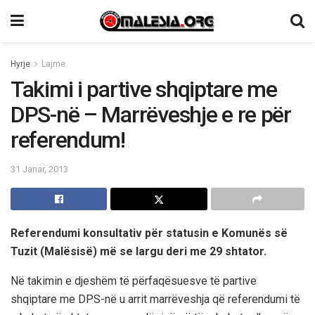
Hyrje
Lajme
Takimi i partive shqiptare me
DPS-në – Marrëveshje e re për
referendum!
31 Janar, 2013
Referendumi konsultativ për statusin e Komunës së
Tuzit (Malësisë) më se largu deri me 29 shtator.
Në takimin e djeshëm të përfaqësuesve të partive
shqiptare me DPS-në u arrit marrëveshja që referendumi të