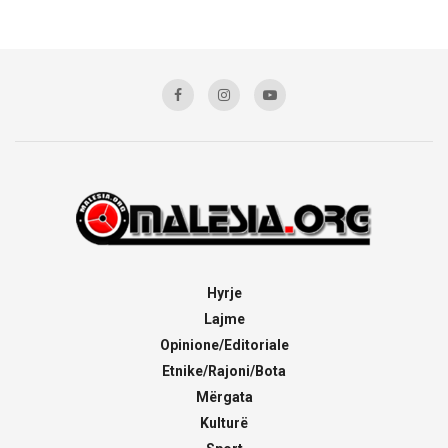
Hyrje
Lajme
Opinione/Editoriale
Etnike/Rajoni/Bota
Mërgata
Kulturë