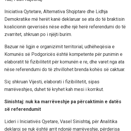
Iniciativa Qytetare, Alternativa Shqiptare dhe Lidhja
Demokratike më herët kanë deklaruar se ata do të braktisin
koalicionin qeverisës nëse edhe një herë referendumi do të
zvarritet, shkruan po i njëjti burim.
Bazuar në ligjin e organizimit territorial, udhëheqësia e
Komunës së Podgoricës është kompetente për punimin e
elaboratit të fizibilitetit për komunën e re, dhe varet nga ata
nëse referendumi do të zhvillohet brenda kohës së caktuar.
Siç shkruan Vijesti, elaborati i fizibilitetit, sipas
marrëveshjes, duhet të kryhet kah mesi i korrikut.
Sinishtaj: nuk ka marrëveshje pa përcaktimin e datës
së referendumit
Lideri i Iniciativës Qyetare, Vasel Sinishtaj, për Analitika
deklaroj se nuk është arrit ndonjë marrëveshje, përderisa