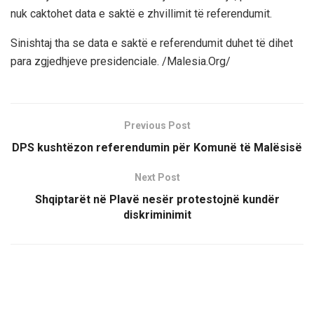
nuk caktohet data e saktë e zhvillimit të referendumit.
Sinishtaj tha se data e saktë e referendumit duhet të dihet
para zgjedhjeve presidenciale. /Malesia.Org/
Previous Post
DPS kushtëzon referendumin për Komunë të Malësisë
Next Post
Shqiptarët në Plavë nesër protestojnë kundër
diskriminimit