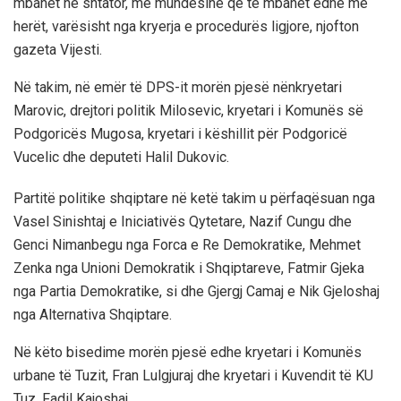
mbahet në shtator, me mundësinë që të mbahet edhe më
herët, varësisht nga kryerja e procedurës ligjore, njofton
gazeta Vijesti.
Në takim, në emër të DPS-it morën pjesë nënkryetari
Marovic, drejtori politik Milosevic, kryetari i Komunës së
Podgoricës Mugosa, kryetari i këshillit për Podgoricë
Vucelic dhe deputeti Halil Dukovic.
Partitë politike shqiptare në ketë takim u përfaqësuan nga
Vasel Sinishtaj e Iniciativës Qytetare, Nazif Cungu dhe
Genci Nimanbegu nga Forca e Re Demokratike, Mehmet
Zenka nga Unioni Demokratik i Shqiptareve, Fatmir Gjeka
nga Partia Demokratike, si dhe Gjergj Camaj e Nik Gjeloshaj
nga Alternativa Shqiptare.
Në këto bisedime morën pjesë edhe kryetari i Komunës
urbane të Tuzit, Fran Lulgjuraj dhe kryetari i Kuvendit të KU
Tuz, Fadil Kajoshaj.