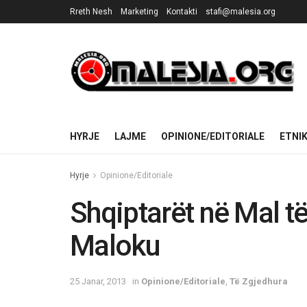
Rreth Nesh
Marketing
Kontakti
stafi@malesia.org
HYRJE
LAJME
OPINIONE/EDITORIALE
ETNI
Hyrje
Opinione/Editoriale
Shqiptarët në Mal të
Maloku
25 Janar, 2013
in
Opinione/Editoriale
,
Të Zgjedhura