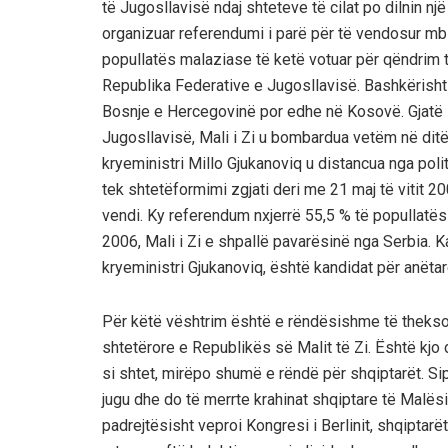
të Jugosllavisë ndaj shteteve të cilat po dilnin nj
organizuar referendumi i parë për të vendosur mb
popullatës malaziase të ketë votuar për qëndrim 
Republika Federative e Jugosllavisë. Bashkërisht M
Bosnje e Hercegovinë por edhe në Kosovë. Gjatë 
Jugosllavisë, Mali i Zi u bombardua vetëm në ditët
kryeministri Millo Gjukanoviq u distancua nga polit
tek shtetëformimi zgjati deri me 21 maj të vitit 20
vendi. Ky referendum nxjerrë 55,5 % të popullatës
2006, Mali i Zi e shpallë pavarësinë nga Serbia. Ka
kryeministri Gjukanoviq, është kandidat për anët
Për këtë vështrim është e rëndësishme të theksohe
shtetërore e Republikës së Malit të Zi. Është kjo da
si shtet, mirëpo shumë e rëndë për shqiptarët. Sip
jugu dhe do të merrte krahinat shqiptare të Malës
padrejtësisht veproi Kongresi i Berlinit, shqiptarët