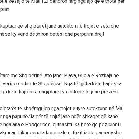
ot e kësaj dite Mali i Zi qëndron larg nga ajo që e thotë për
pian.
 kuptuar që shqiptarët janë autokton në trojet e veta dhe
 nëse ky vend dëshiron qetësi dhe përparim drejt
itare me Shqipërinë. Ato janë: Plava, Gucia e Rozhaja në
ë veriperëndim të Shqipërisë. Nga të gjitha këto hapësira
nga këto hapësira shqiptarët vazhdojnë të jenë prezent.
hqiptarët të shpërngulen nga trojet e tyre autoktone në Mal
 nga papunësia për të rinjtë janë ndër shkaqet që kanë
le nga ana e Podgoricës, gjithashtu ka bërë që pozicioni i
 lakmuar. Dikur qendra komunale e Tuzit ishte pamëdyshje