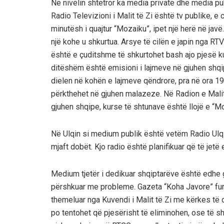
Nё nivelin shtetror ka media private dhe media pu
Radio Televizioni i Malit tё Zi ёshtё tv publike, 
minutёsh i quajtur “Mozaiku”, ipet njё herё nё javё
një kohe u shkurtua. Arsye tё cilёn e japin nga RTV
është e çuditshme tё shkurtohet bash ajo pjesё ku
ditёshëm ёshtё emisioni i lajmeve nё gjuhen shqip
dielen nё kohёn e lajmeve qёndrore, pra nё ora 19:
pёrkthehet nё gjuhen malazeze. Nё Radion e Malit 
gjuhen shqipe, kurse tё shtunave ёshtё llojё e “Mo
Nё Ulqin si medium publik ёshtё vetёm Radio Ulqin
mjaft dobёt. Kjo radio ёshtё planifikuar qё tё jet
Medium tjetёr i dedikuar shqiptarёve ёshtё edhe 
përshkuar me probleme. Gazeta “Koha Javore” fun
themeluar nga Kuvendi i Malit tё Zi me kёrkes tё 
po tentohet qё pjesёrisht tё eliminohen, ose tё shk