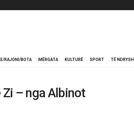
KE/RAJONI/BOTA
MËRGATA
KULTURË
SPORT
TË NDRYS
 Zi – nga Albinot