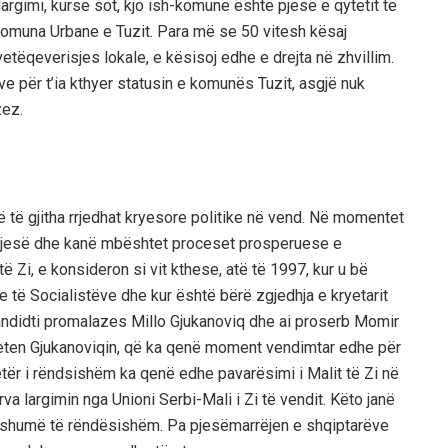
largimi, kurse sot, kjo ish-komunë është pjesë e qytetit të
 Komuna Urbane e Tuzit. Para më se 50 vitesh kësaj
tëqeverisjes lokale, e kësisoj edhe e drejta në zhvillim.
 për t’ia kthyer statusin e komunës Tuzit, asgjë nuk
zez.
 gjitha rrjedhat kryesore politike nё vend. Nё momentet
 pjesё dhe kanё mbёshtet proceset prosperuese e
ë Zi, e konsideron si vit kthese, atë të 1997, kur u bё
e tё Socialistёve dhe kur ёshtё bёrё zgjedhja e kryetarit
kandidti promalazes Millo Gjukanoviq dhe ai proserb Momir
eten Gjukanoviqin, qё ka qenё moment vendimtar edhe pёr
tër i rёndsishёm ka qenё edhe pavarёsimi i Malit tё Zi nё
va largimin nga Unioni Serbi-Mali i Zi të vendit. Kёto janё
ё shumё tё rёndёsishёm. Pa pjesёmarrёjen e shqiptarёve