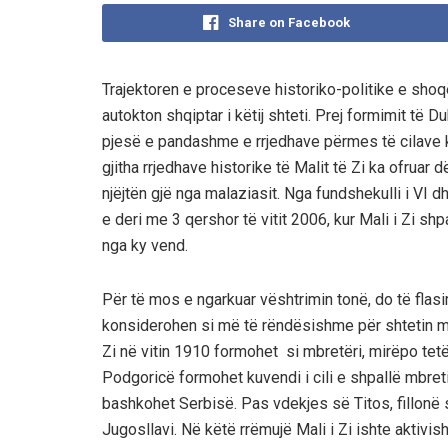
Share on Facebook
Trajektoren e proceseve historiko-politike e shoq
autokton shqiptar i këtij shteti. Prej formimit të D
pjesë e pandashme e rrjedhave përmes të cilave ka 
gjitha rrjedhave historike të Malit të Zi ka ofruar
njëjtën gjë nga malaziasit. Nga fundshekulli i VI d
e deri me 3 qershor të vitit 2006, kur Mali i Zi sh
nga ky vend.
Për të mos e ngarkuar vështrimin tonë, do të flasi
konsiderohen si më të rëndësishme për shtetin mal
Zi në vitin 1910 formohet si mbretëri, mirëpo te
Podgoricë formohet kuvendi i cili e shpallë mbretin 
bashkohet Serbisë. Pas vdekjes së Titos, fillonë s
Jugosllavi. Në këtë rrëmujë Mali i Zi ishte aktivi