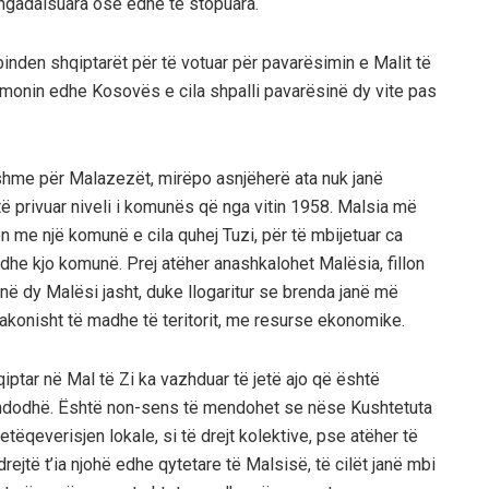
ngadalsuara ose edhe tё stopuara.
inden shqiptarёt pёr tё votuar pёr pavarёsimin e Malit tё
hmonin edhe Kosovës e cila shpalli pavarësinë dy vite pas
hme pёr Malazezёt, mirëpo asnjëherë ata nuk janë
ё privuar niveli i komunёs që nga vitin 1958. Malsia mё
 me njё komunё e cila quhej Tuzi, pёr tё mbijetuar ca
dhe kjo komunё. Prej atёher anashkalohet Malёsia, fillon
në dy Malёsi jasht, duke llogaritur se brenda janë mё
konisht tё madhe tё teritorit, me resurse ekonomike.
qiptar në Mal të Zi ka vazhduar të jetë ajo qё ёshtё
a ndodhë. Është non-sens të mendohet se nëse Kushtetuta
etёqeverisjen lokale, si tё drejt kolektive, pse atёher tё
ejtё t’ia njohё edhe qytetare tё Malsisё, tё cilёt janё mbi