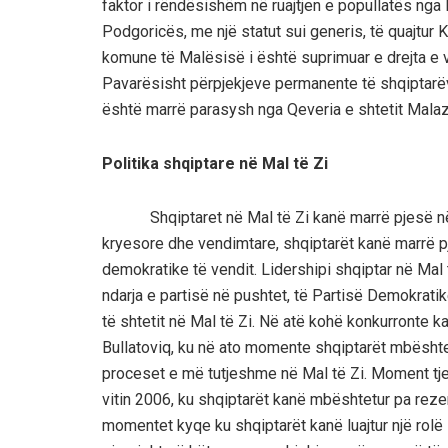
faktor i rëndësishëm në ruajtjen e popullatës nga 
Podgoricës, me një statut sui generis, të quajtur
komune të Malësisë i është suprimuar e drejta e ve
Pavarësisht përpjekjeve permanente të shqiptarëve
është marrë parasysh nga Qeveria e shtetit Mala
Politika shqiptare në Mal të Zi
Shqiptaret nё Mal tё Zi kanë marrë pjesё nё tё
kryesore dhe vendimtare, shqiptarët kanё marrё
demokratike të vendit. Lidershipi shqiptar në Mal t
ndarja e partisё nё pushtet, tё Partisё Demokratik
tё shtetit nё Mal tё Zi. Në atë kohë konkurronte 
Bullatoviq, ku në ato momente shqiptarët mbësht
proceset e mё tutjeshme nё Mal tё Zi. Moment tje
vitin 2006, ku shqiptarёt kanё mbёshtetur pa rezer
momentet kyqe ku shqiptarёt kanё luajtur njё rol