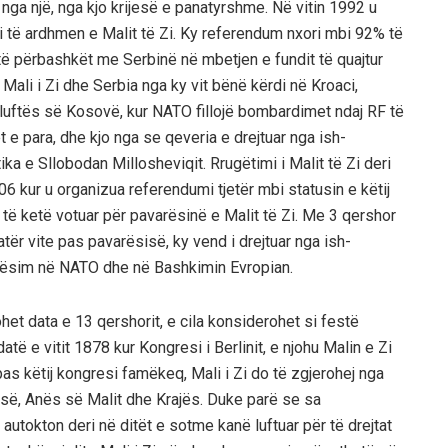
ë nga një, nga kjo krijesë e panatyrshme. Në vitin 1992 u
i të ardhmen e Malit të Zi. Ky referendum nxori mbi 92% të
të përbashkët me Serbinë në mbetjen e fundit të quajtur
ali i Zi dhe Serbia nga ky vit bënë kërdi në Kroaci,
luftës së Kosovë, kur NATO fillojë bombardimet ndaj RF të
 e para, dhe kjo nga se qeveria e drejtuar nga ish-
ika e Sllobodan Millosheviqit. Rrugëtimi i Malit të Zi deri
06 kur u organizua referendumi tjetër mbi statusin e këtij
 të ketë votuar për pavarësinë e Malit të Zi. Me 3 qershor
tër vite pas pavarësisë, ky vend i drejtuar nga ish-
arësim në NATO dhe në Bashkimin Evropian.
t data e 13 qershorit, e cila konsiderohet si festë
të e vitit 1878 kur Kongresi i Berlinit, e njohu Malin e Zi
as këtij kongresi famëkeq, Mali i Zi do të zgjerohej nga
isë, Anës së Malit dhe Krajës. Duke parë se sa
 autokton deri në ditët e sotme kanë luftuar për të drejtat