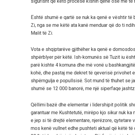
sigurisht qё kёto procese kishin qenё ose mё tё 
Është shumë e qartë se nuk ka qenё e vёshtir tё b
Zi, nga se me këtë ata kanë menduar që do ti ndi
Malit të Zi.
Vota e shqiptarëve gjithёher ka qenё e domosdos
shpërblyer për këtë. Ish-komunës së Tuzit iu ёsht
parё kishte 4 komuna dhe mё vonё u bashkangjitёn
kohё, dhe pastaj me dekret tё qeverisё privohet e
shpёrngulja e popullsisё. Sot mund të thuhet se ja
shumё se 12 000 banorё, me njё siperfaqe jashtza
Qёllimi bazë dhe elementar i lidershipit politik sh
garantuar me Kushtetutё, mirëpo kjo sikur nuk k
e jep si tё drejtё elementare, njerёzore, qytetare v
mos kenë vullnet edhe pushteti aktual qё kёtё tё dr