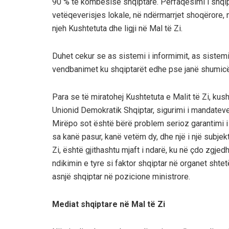
90 % tё kombёsisё shqiptare. Pёrfaqёsimi i shqip
vetёqeverisjes lokale, nё ndёrmarrjet shoqёrore, n
njeh Kushtetuta dhe ligji në Mal të Zi.
Duhet cekur se as sistemi i informimit, as sistemi i
vendbanimet ku shqiptarёt edhe pse janё shumicё,
Para se tё miratohej Kushtetuta e Malit tё Zi, ku
Unionid Demokratik Shqiptar, sigurimi i mandateve 
Mirёpo sot ёshtё bёrё problem serioz garantimi i
sa kanë pasur, kanë vetëm dy, dhe një i një subjekti
Zi, është gjithashtu mjaft i ndarë, ku në çdo zgjed
ndikimin e tyre si faktor shqiptar në organet shtet
asnjë shqiptar në pozicione ministrore.
Mediat shqiptare në Mal të Zi