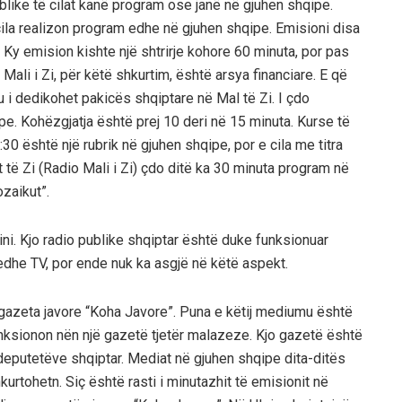
blike të cilat kanë program ose janë në gjuhen shqipe.
e cila realizon program edhe nё gjuhen shqipe. Emisioni disa
. Ky emision kishte një shtrirje kohore 60 minuta, por pas
 Mali i Zi, pёr kёtё shkurtim, ёshtё arsya financiare. E që
 i dedikohet pakicёs shqiptare nё Mal tё Zi. I çdo
e. Kohёzgjatja ёshtё prej 10 deri nё 15 minuta. Kurse tё
30 ёshtё njё rubrik nё gjuhen shqipe, por e cila me titra
tё Zi (Radio Mali i Zi) çdo ditё ka 30 minuta program nё
zaikut”.
i. Kjo radio publike shqiptar ёshtё duke funksionuar
ё edhe TV, por ende nuk ka asgjë në këtë aspekt.
gazeta javore “Koha Javore”. Puna e këtij mediumu është
ksionon nёn njё gazetё tjetër malazeze. Kjo gazetё ёshtё
deputetёve shqiptar. Mediat nё gjuhen shqipe dita-ditёs
urtohetn. Siç ёshtё rasti i minutazhit tё emisionit nё