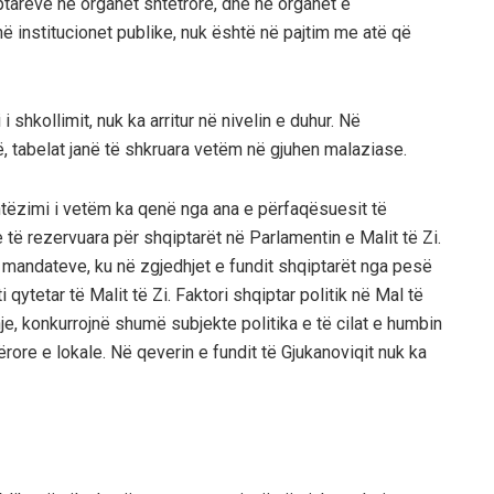
tarёve nё organet shtetrore, dhe nё organet e
ё institucionet publike, nuk ёshtё nё pajtim me atё qё
 shkollimit, nuk ka arritur nё nivelin e duhur. Nё
 tabelat janё tё shkruara vetёm nё gjuhen malaziase.
shtёzimi i vetёm ka qenё nga ana e pёrfaqёsuesit tё
tё rezervuara pёr shqiptarёt nё Parlamentin e Malit tё Zi.
 mandateve, ku në zgjedhjet e fundit shqiptarët nga pesë
 qytetar të Malit të Zi. Faktori shqiptar politik në Mal të
hje, konkurrojnë shumë subjekte politika e të cilat e humbin
ërore e lokale. Në qeverin e fundit të Gjukanoviqit nuk ka