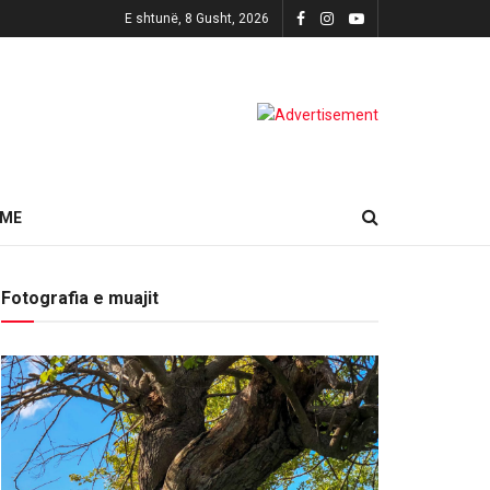
E shtunë, 8 Gusht, 2026
HME
Fotografia e muajit