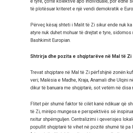
e tyre, çoftë kolektive apo individuale, por edhe s
të plotësuar kriteret e një vendi demokratik e Euro
Përveç kësaj shteti i Malit të Zi sikur ende nuk ka
atyre nuk duhet mohuar të drejtat e tyre, sidomos
Bashkimit Europian.
Shtrirja dhe pozita e shqiptarëve në Mal të Zi
Trevat shqiptare në Mal të Zi përfshijnë zonën kuf
veri; Malësia e Madhe, Kraja, Anamali dhe Ulqini n
dikur të banuara me shqiptarë, sot vetëm në disa 
Flitet për shumë faktor të cilët kanë ndikuar që s
të Zi, mirëpo mungesa e perspektivës së inspiruar
nxitur shpërnguljen. Centralizimi i qeverisjes loka
popullit shqiptarë të vihet në pozitë shumë të pa