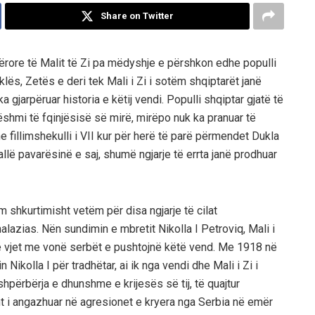
Share on Twitter
ërore të Malit të Zi pa mëdyshje e përshkon edhe populli
uklës, Zetës e deri tek Mali i Zi i sotëm shqiptarët janë
gjarpëruar historia e këtij vendi. Populli shqiptar gjatë të
 dëshmi të fqinjësisë së mirë, mirëpo nuk ka pranuar të
he fillimshekulli i VII kur për herë të parë përmendet Dukla
pallë pavarësinë e saj, shumë ngjarje të errta janë prodhuar
m shkurtimisht vetëm për disa ngjarje të cilat
azias. Nën sundimin e mbretit Nikolla I Petroviq, Mali i
të vjet me vonë serbët e pushtojnë këtë vend. Me 1918 në
Nikolla I për tradhëtar, ai ik nga vendi dhe Mali i Zi i
hpërbërja e dhunshme e krijesës së tij, të quajtur
sht i angazhuar në agresionet e kryera nga Serbia në emër