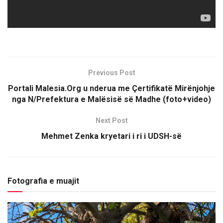
Previous Post
Portali Malesia.Org u nderua me Çertifikatë Mirënjohje
nga N/Prefektura e Malësisë së Madhe (foto+video)
Next Post
Mehmet Zenka kryetari i ri i UDSH-së
Fotografia e muajit