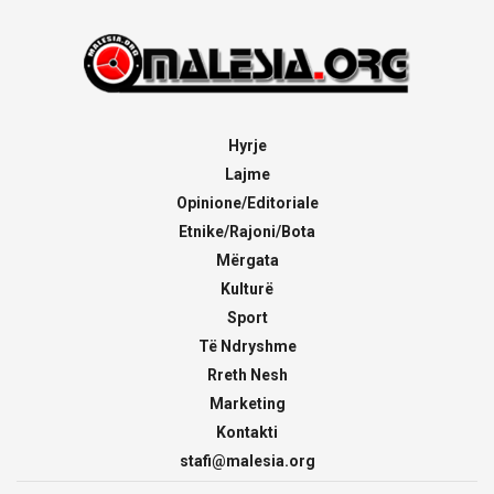
Hyrje
Lajme
Opinione/Editoriale
Etnike/Rajoni/Bota
Mërgata
Kulturë
Sport
Të Ndryshme
Rreth Nesh
Marketing
Kontakti
stafi@malesia.org