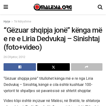
Hyrje
Të Ndryshme
“Gëzuar shqipja jonë” kënga më
e re e Liria Dedvukaj – Sinishtaj
(foto+video)
26 Dhjetor, 2012
“Gëzuar shqipja jonë” titullohet kënga më e re nga Liria
Dedvukaj – Sinishtaj, këngë e cila është kushtuar 100-
vjetorit të shpalljes së pavarësisë së shtetit shqiptar.
Video klipi është inçizuar në Malësi, në Bratilë, te shtatorja