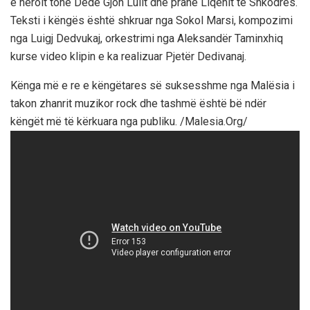
e heroit tonë Dedë Gjon Lulit dhe pranë Liqenit të Shkodrës.
Teksti i këngës është shkruar nga Sokol Marsi, kompozimi
nga Luigj Dedvukaj, orkestrimi nga Aleksandër Taminxhiq
kurse video klipin e ka realizuar Pjetër Dedivanaj.
Kënga më e re e këngëtares së suksesshme nga Malësia i
takon zhanrit muzikor rock dhe tashmë është bë ndër
këngët më të kërkuara nga publiku. /Malesia.Org/