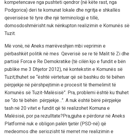
kompetencave nga pushteti qendror (në këte rast, nga
Podgorica) deri te komunat lokale dhe ngritja e shkallës
qeverisëse të tyre dhe një terminologji e tillë,
domosdoshmërisht nuk nënkupton realizimin e Komunës së
Tuzit.
Më vonë, në Aneks marrëveshjen mbi veprimin e
përbashkët politik në mes Qeverisë se re të Malit të Zi dhe
partisë Forca e Re Demokratike (të cilën kjo e fundit e bën
publike me 3 Dhjetor 2012), në kontekstin e Komunës së
Tuzit,thuhet se “është vërtetuar që së bashku do të bëhen
përpjekje në përshpejtimin e procesit të themelimit të
Komunës së Tuzit-Malësisë”. Pra, problemi është ku thuhet
se “do të bëhën përpjekje…”. A nuk është bërë përpjekje
tash në 20 vitet e fundit që të realizohet Komuna e
Malësisë, por pa rezulltate?Pra,gjuha e përdorur në Aneks
Platformë nuk e obligon palën tjetër (PSD-në) që
medeomos dhe seriozisht të merret me realizimin e