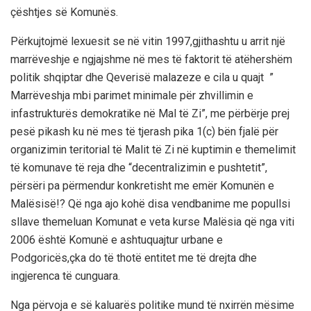
çështjes së Komunës.
Përkujtojmë lexuesit se në vitin 1997,gjithashtu u arrit një
marrëveshje e ngjajshme në mes të faktorit të atëhershëm
politik shqiptar dhe Qeverisë malazeze e cila u quajt ”
Marrëveshja mbi parimet minimale për zhvillimin e
infastrukturës demokratike në Mal të Zi”, me përbërje prej
pesë pikash ku në mes të tjerash pika 1(c) bën fjalë për
organizimin teritorial të Malit të Zi në kuptimin e themelimit
të komunave të reja dhe “decentralizimin e pushtetit”,
përsëri pa përmendur konkretisht me emër Komunën e
Malësisë!? Që nga ajo kohë disa vendbanime me popullsi
sllave themeluan Komunat e veta kurse Malësia që nga viti
2006 është Komunë e ashtuquajtur urbane e
Podgoricës,çka do të thotë entitet me të drejta dhe
ingjerenca të cunguara.
Nga përvoja e së kaluarës politike mund të nxirrën mësime