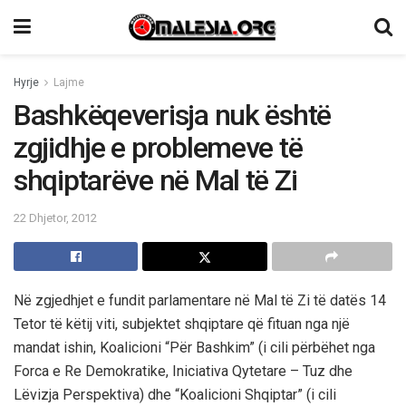
Hyrje
Lajme
Bashkëqeverisja nuk është
zgjidhje e problemeve të
shqiptarëve në Mal të Zi
22 Dhjetor, 2012
Në zgjedhjet e fundit parlamentare në Mal të Zi të datës 14
Tetor të këtij viti, subjektet shqiptare që fituan nga një
mandat ishin, Koalicioni “Për Bashkim” (i cili përbëhet nga
Forca e Re Demokratike, Iniciativa Qytetare – Tuz dhe
Lëvizja Perspektiva) dhe “Koalicioni Shqiptar” (i cili