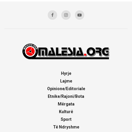
Hyrje
Lajme
Opinione/Editoriale
Etnike/Rajoni/Bota
Mërgata
Kulturë
Sport
Të Ndryshme