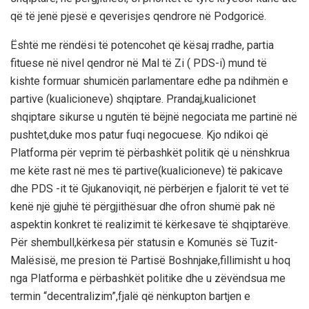
që të jenë pjesë e qeverisjes qendrore në Podgoricë.
Është me rëndësi të potencohet që kësaj rradhe, partia
fituese në nivel qendror në Mal të Zi ( PDS-i) mund të
kishte formuar shumicën parlamentare edhe pa ndihmën e
partive (kualicioneve) shqiptare. Prandaj,kualicionet
shqiptare sikurse u ngutën të bëjnë negociata me partinë në
pushtet,duke mos patur fuqi negocuese. Kjo ndikoi që
Platforma për veprim të përbashkët politik që u nënshkrua
me këte rast në mes të partive(kualicioneve) të pakicave
dhe PDS -it të Gjukanoviqit, në përbërjen e fjalorit të vet të
kenë një gjuhë të përgjithësuar dhe ofron shumë pak në
aspektin konkret të realizimit të kërkesave të shqiptarëve.
Për shembull,kërkesa për statusin e Komunës së Tuzit-
Malësisë, me presion të Partisë Boshnjake,fillimisht u hoq
nga Platforma e përbashkët politike dhe u zëvëndsua me
termin “decentralizim”,fjalë që nënkupton bartjen e