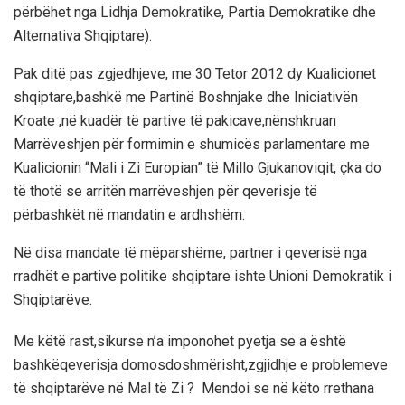
përbëhet nga Lidhja Demokratike, Partia Demokratike dhe
Alternativa Shqiptare).
Pak ditë pas zgjedhjeve, me 30 Tetor 2012 dy Kualicionet
shqiptare,bashkë me Partinë Boshnjake dhe Iniciativën
Kroate ,në kuadër të partive të pakicave,nënshkruan
Marrëveshjen për formimin e shumicës parlamentare me
Kualicionin “Mali i Zi Europian” të Millo Gjukanoviqit, çka do
të thotë se arritën marrëveshjen për qeverisje të
përbashkët në mandatin e ardhshëm.
Në disa mandate të mëparshëme, partner i qeverisë nga
rradhët e partive politike shqiptare ishte Unioni Demokratik i
Shqiptarëve.
Me këtë rast,sikurse n’a imponohet pyetja se a është
bashkëqeverisja domosdoshmërisht,zgjidhje e problemeve
të shqiptarëve në Mal të Zi ? Mendoi se në këto rrethana