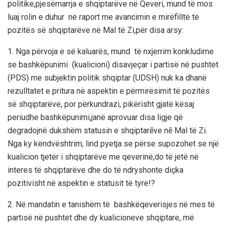
politike,pjesëmarrja e shqiptarëve në Qeveri, mund të mos
luaj rolin e duhur në raport me avancimin e mirëfilltë të
pozitës së shqiptarëve në Mal të Zi,për disa arsy:
1. Nga përvoja e së kaluarës, mund të nxjerrim konkludime
se bashkëpunimi (kualicioni) disavjeçar i partisë në pushtet
(PDS) me subjektin politik shqiptar (UDSH) nuk ka dhanë
rezulltatet e pritura në aspektin e përmirësimit të pozitës
së shqiptarëve, por përkundrazi, pikërisht gjatë kësaj
periudhe bashkëpunimi,janë aprovuar disa ligje që
degradojnë dukshëm statusin e shqiptarēve nē Mal të Zi.
Nga ky këndvështrim, lind pyetja se përse supozohet se një
kualicion tjetër i shqiptarëve me qeverinë,do të jetë në
interes të shqiptarëve dhe do të ndryshonte diçka
pozitivisht në aspektin e statusit të tyre!?
2. Në mandatin e tanishëm të bashkëqeverisjes në mes të
partisë në pushtet dhe dy kualicioneve shqiptare, më