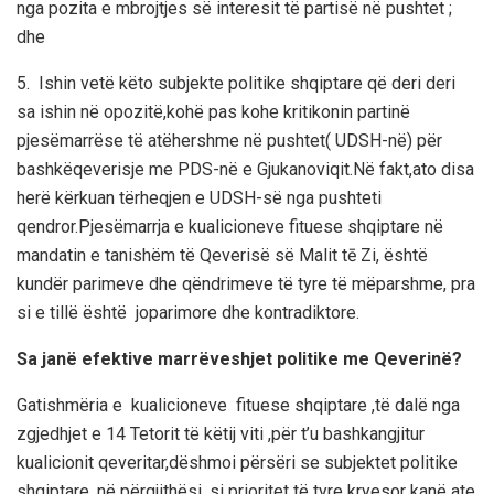
nga pozita e mbrojtjes së interesit të partisë në pushtet ;
dhe
5. Ishin vetë këto subjekte politike shqiptare që deri deri
sa ishin në opozitë,kohë pas kohe kritikonin partinë
pjesëmarrëse të atëhershme në pushtet( UDSH-në) për
bashkëqeverisje me PDS-në e Gjukanoviqit.Në fakt,ato disa
herë kërkuan tërheqjen e UDSH-së nga pushteti
qendror.Pjesëmarrja e kualicioneve fituese shqiptare në
mandatin e tanishëm të Qeverisë së Malit tē Zi, është
kundër parimeve dhe qëndrimeve të tyre të mëparshme, pra
si e tillë është joparimore dhe kontradiktore.
Sa janë efektive marrëveshjet politike me Qeverinë?
Gatishmëria e kualicioneve fituese shqiptare ,të dalë nga
zgjedhjet e 14 Tetorit të këtij viti ,për t’u bashkangjitur
kualicionit qeveritar,dëshmoi përsëri se subjektet politike
shqiptare, në përgjithësi, si prioritet të tyre kryesor kanë ate