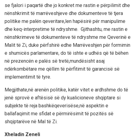
se fjalori i paqartë dhe jo konkret me rastin e përpilimit dhe
nënshkrimit të marrëveshjeve dhe dokumenteve të tjera
politike me palën qeveritare,len hapësirë për manipulime
dhe keq-interpretime të ndryshme. Gjithashtu, me rastin e
nënshkrimeve të dokumenteve të ndryshme me Qeverinë e
Malit të Zi, duke përfshirë edhe Marrëveshjen për formimin
e shumicës parlamentare, do të ishte e udhës që të bëhen
në prezencën e palës së tretë,mundësisht asaj
ndërkombëtare me qëllim të përfitimit të garancisë së
implementimit të tyre.
Megjithate,në arenën politike, katër vitet e ardhshme do të
jenë sprovë e aftësisë së dy kualicioneve shqiptare si
subjekte të reja bashkëqeverisëse,në aspektin e
ballafaqimit me sfidat e përmirësimit të pozitës së
shqiptarëve në Mal të Zi.
Xheladin Zeneli