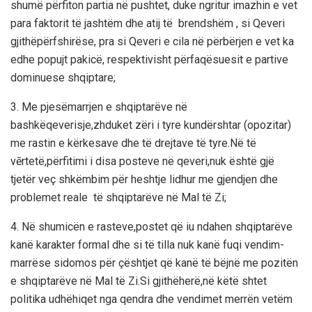
shumë përfiton partia në pushtet, duke ngritur imazhin e vet
para faktorit të jashtëm dhe atij të brendshëm , si Qeveri
gjithëpërfshirëse, pra si Qeveri e cila në përbërjen e vet ka
edhe popujt pakicë, respektivisht përfaqësuesit e partive
dominuese shqiptare;
3. Me pjesëmarrjen e shqiptarëve në
bashkëqeverisje,zhduket zëri i tyre kundërshtar (opozitar)
me rastin e kërkesave dhe të drejtave të tyre.Në të
vērtetë,përfitimi i disa posteve në qeveri,nuk është gjë
tjetër veç shkëmbim për heshtje lidhur me gjendjen dhe
problemet reale të shqiptarëve në Mal të Zi;
4. Në shumicën e rasteve,postet që iu ndahen shqiptarëve
kanë karakter formal dhe si të tilla nuk kanë fuqi vendim-
marrëse sidomos për çështjet që kanë të bëjnë me pozitën
e shqiptarëve në Mal të Zi.Si gjithëherë,në këtë shtet
politika udhëhiqet nga qendra dhe vendimet merrën vetëm