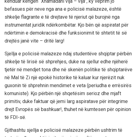
kënduar këngën “Xhamadani vija – vija”, ky veprim jo
befasues për neve nga ana e policisë malazeze, është
shkelje flagrante e të drejtave të njeriut që burojnë nga
instrumentat juridik ndërkombëtar. Kjo bën që aspiratat për
ndërtimin e demokracisë dhe funksionimit të shtetit të së
drejtës janë vite – dritë larg!
Sjellja e policisë malazeze ndaj studentëve shqiptar përbën
shkelje të lirisë së shprehjes, duke na sjellur edhe njëherë
tjetër në mendjet tona dhe në skenën politike të shqiptarëve
në Mal të Zi një epokë historike të kaluar kur njerëzit nuk
guxonin të shprehnin mendimet e veta (periudha e errësirës
komuniste). Kjo përbën një shqetësim serioz dhe mjaft
primitiv, duke faktuar që jemi larg aspiratave për integrime
drejt Evropës së bashkuar!, thuhet në kumtesen për opinion
të FDI-së.
Gjithashtu sjellja e policisë malazeze përbën ushtrim të