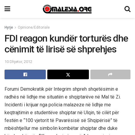
Hyrje
Opinione/Editoriale
FDI reagon kundër torturës dhe
cënimit të lirisë së shprehjes
10 Dhjetor, 2012
Forumi Demokratik për Integrim shpreh shqetësimin e
radhës në lidhje me situatën e shqiptarëve në Mal të Zi.
Incidenti i krijuar nga policia malazeze në lidhje me
keqtrajtimin e studentëve shqiptar në Ulqin, të cilët për
festën e “100 vjetorit të Pavarësisë së Shqipërisë” të
mbështjellur me simbolin kombëtar shqiptar dhe duke