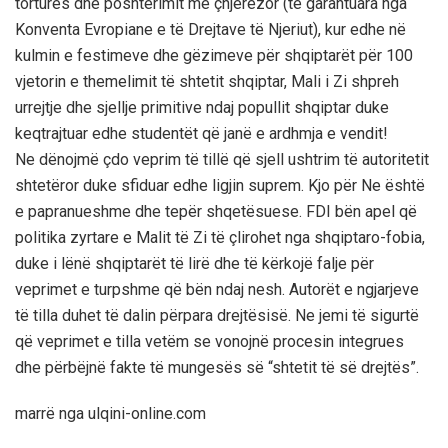
torturës dhe poshtërimit më çnjerëzor (të garantuara nga
Konventa Evropiane e të Drejtave të Njeriut), kur edhe në
kulmin e festimeve dhe gëzimeve për shqiptarët për 100
vjetorin e themelimit të shtetit shqiptar, Mali i Zi shpreh
urrejtje dhe sjellje primitive ndaj popullit shqiptar duke
keqtrajtuar edhe studentët që janë e ardhmja e vendit!
Ne dënojmë çdo veprim të tillë që sjell ushtrim të autoritetit
shtetëror duke sfiduar edhe ligjin suprem. Kjo për Ne është
e papranueshme dhe tepër shqetësuese. FDI bën apel që
politika zyrtare e Malit të Zi të çlirohet nga shqiptaro-fobia,
duke i lënë shqiptarët të lirë dhe të kërkojë falje për
veprimet e turpshme që bën ndaj nesh. Autorët e ngjarjeve
të tilla duhet të dalin përpara drejtësisë. Ne jemi të sigurtë
që veprimet e tilla vetëm se vonojnë procesin integrues
dhe përbëjnë fakte të mungesës së “shtetit të së drejtës”.
marrë nga ulqini-online.com