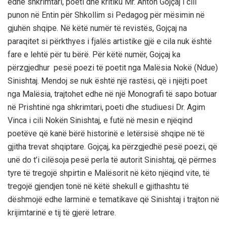
edhe shkrimtari, poeti dhe kritiku Mr. Anton Gojçaj i cili
punon në Entin për Shkollim si Pedagog për mësimin në
gjuhën shqipe. Në këtë numër të revistës, Gojçaj na
paraqitet si përkthyes i fjalës artistike gjë e cila nuk është
fare e lehtë për tu bërë. Për këtë numër, Gojçaj ka
përzgjedhur pesë poezi të poetit nga Malësia Nokë (Ndue)
Sinishtaj. Mendoj se nuk është një rastësi, që i njëjti poet
nga Malësia, trajtohet edhe në një Monografi të sapo botuar
në Prishtinë nga shkrimtari, poeti dhe studiuesi Dr. Agim
Vinca i cili Nokën Sinishtaj, e futë në mesin e njëqind
poetëve që kanë bërë historinë e letërsisë shqipe në të
gjitha trevat shqiptare. Gojçaj, ka përzgjedhë pesë poezi, që
unë do t’i cilësoja pesë perla të autorit Sinishtaj, që përmes
tyre të tregojë shpirtin e Malësorit në këto njëqind vite, të
tregojë gjendjen tonë në këtë shekull e gjithashtu të
dëshmojë edhe larminë e tematikave që Sinishtaj i trajton në
krijimtarinë e tij të gjerë letrare.