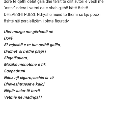
dorë të qethi delet gala dhe territ të cilit autori e vesh me
“astar” ndera i vetmi që e sheh gjithë këtë është
DHEVESHTRUESI. Ndryshe mund te themi se kjo poezi
është një paralelizëm i plotë figurativ.
Ulet muzgu me gërhanë në
Dorë
Si vejushë e re tue qethë galën,
Dridhet si n’ethe plepi i
ShqetËsuem,
Muzikë monotone e fik
Sqepadruni
Ndez njI cigare,veshin ia vë
Dheveshtruesit e kaloj
Nëpër astar të territ
Vetmia në madrigal !