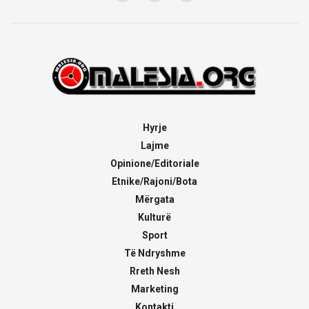
Hyrje
Lajme
Opinione/Editoriale
Etnike/Rajoni/Bota
Mërgata
Kulturë
Sport
Të Ndryshme
Rreth Nesh
Marketing
Kontakti