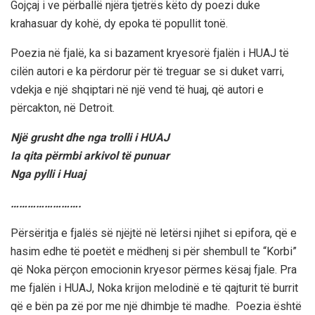
Gojçaj i ve përballë njëra tjetrës këto dy poezi duke
krahasuar dy kohë, dy epoka të popullit tonë.
Poezia në fjalë, ka si bazament kryesorë fjalën i HUAJ të
cilën autori e ka përdorur për të treguar se si duket varri,
vdekja e një shqiptari në një vend të huaj, që autori e
përcakton, në Detroit.
Një grusht dhe nga trolli i HUAJ
Ia qita përmbi arkivol të punuar
Nga pylli i Huaj
…………………….
Përsëritja e fjalës së njëjtë në letërsi njihet si epifora, që e
hasim edhe të poetët e mëdhenj si për shembull te “Korbi”
që Noka përçon emocionin kryesor përmes kësaj fjale. Pra
me fjalën i HUAJ, Noka krijon melodinë e të qajturit të burrit
që e bën pa zë por me një dhimbje të madhe. Poezia është