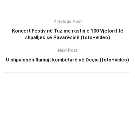
Previous Post
Koncert Festiv në Tuz me rastin e 100 Vjetorit të
shpalljes së Pavarësisë (foto+video)
Next Post
U shpalosën flamujt kombëtarë në Deçiq (foto+video)