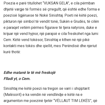
Poezia e parë titullohet “VUKSAN GELA”, e cila përmban
dhjetë vargje të formës së çrregullt, që është edhe forma e
poezisë ligjëruese të Nokë Sinishtaj. Poeti në këtë poezi,
pikturon një simbol të vendit tonë, Sukën e Grudës, të cilën
e paraqet vetëm përmes figurave të tjera natyrore, duke e
krijuar një vend hyjnor, një parajsë e cila freskohet nga lumi
Cem. Këtë vend tokësor, Sinishtaj e kthen në një pikë
kontakti mes tokës dhe qiellit, mes Perëndisë dhe njeriut
kurë thotë:
Edhe matanë le të më freskojë
Flladi yt, o Cem.
Sinishtaj me këtë poezi na tregon se varri i shqiptarit
(Malësorit) e ka vendin në vendlindje e këtë na e
argumenton me poezinë tjetër “VËLLAUT TIM LEKËS”, që