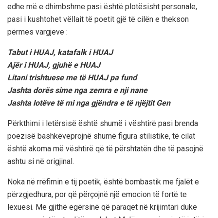
edhe më e dhimbshme pasi është plotësisht personale,
pasi i kushtohet vëllait të poetit gjë të cilën e thekson
përmes vargjeve :
Tabut i HUAJ, katafalk i HUAJ
Ajër i HUAJ, gjuhë e HUAJ
Litani trishtuese me të HUAJ pa fund
Jashta dorës sime nga zemra e nji nane
Jashta lotëve të mi nga gjëndra e të njëjtit Gen
Përkthimi i letërsisë është shumë i vështirë pasi brenda
poezisë bashkëveprojnë shumë figura stilistike, të cilat
është akoma më vështirë që të përshtatën dhe të pasojnë
ashtu si në origjinal.
Noka në rrëfimin e tij poetik, është bombastik me fjalët e
përzgjedhura, por që përçojnë një emocion të fortë te
lexuesi. Me gjithë egërsinë që paraqet në krijimtari duke