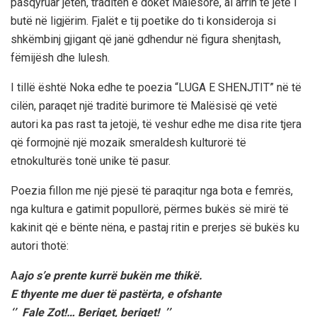
pasqyruar jetën, traditën e doket Malësore, ai arrin të jetë i
butë në ligjërim. Fjalët e tij poetike do ti konsideroja si
shkëmbinj gjigant që janë gdhendur në figura shenjtash,
fëmijësh dhe lulesh.
I tillë është Noka edhe te poezia “LUGA E SHENJTIT” në të
cilën, paraqet një traditë burimore të Malësisë që vetë
autori ka pas rast ta jetojë, të veshur edhe me disa rite tjera
që formojnë një mozaik smeraldesh kulturorë të
etnokulturës tonë unike të pasur.
Poezia fillon me një pjesë të paraqitur nga bota e femrës,
nga kultura e gatimit popullorë, përmes bukës së mirë të
kakinit që e bënte nëna, e pastaj ritin e prerjes së bukës ku
autori thotë:
A
ajo s’e prente kurrë bukën me thikë.
E thyente me duer të pastërta, e ofshante
‘’ Fale Zot!… Beriqet, beriqet! ’’