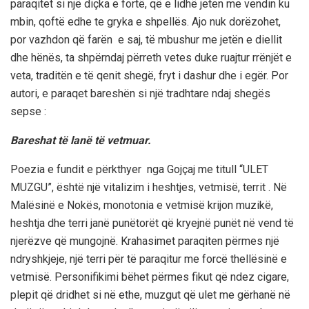
paraqitet si një diçka e fortë, që e lidhë jeten me vendin ku
mbin, qoftë edhe te gryka e shpellës. Ajo nuk dorëzohet,
por vazhdon që farën e saj, të mbushur me jetën e diellit
dhe hënës, ta shpërndaj përreth vetes duke ruajtur rrënjët e
veta, traditën e të qenit shegë, fryt i dashur dhe i egër. Por
autori, e paraqet bareshën si një tradhtare ndaj shegës
sepse :
Bareshat të lanë të vetmuar.
Poezia e fundit e përkthyer nga Gojçaj me titull “ULET
MUZGU”, është një vitalizim i heshtjes, vetmisë, territ . Në
Malësinë e Nokës, monotonia e vetmisë krijon muzikë,
heshtja dhe terri janë punëtorët që kryejnë punët në vend të
njerëzve që mungojnë. Krahasimet paraqiten përmes një
ndryshkjeje, një terri për të paraqitur me forcë thellësinë e
vetmisë. Personifikimi bëhet përmes fikut që ndez cigare,
plepit që dridhet si në ethe, muzgut që ulet me gërhanë në