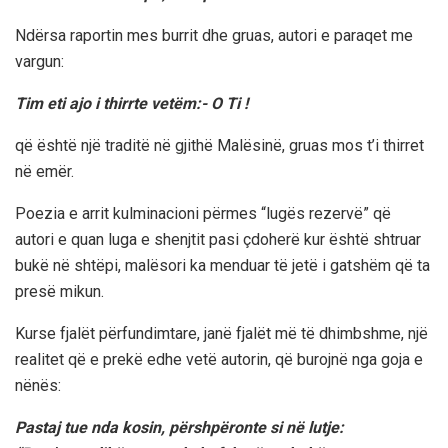
Ndërsa raportin mes burrit dhe gruas, autori e paraqet me
vargun:
Tim eti ajo i thirrte vetëm:- O Ti !
që është një traditë në gjithë Malësinë, gruas mos t’i thirret
në emër.
Poezia e arrit kulminacioni përmes “lugës rezervë” që
autori e quan luga e shenjtit pasi çdoherë kur është shtruar
bukë në shtëpi, malësori ka menduar të jetë i gatshëm që ta
presë mikun.
Kurse fjalët përfundimtare, janë fjalët më të dhimbshme, një
realitet që e prekë edhe vetë autorin, që burojnë nga goja e
nënës:
Pastaj tue nda kosin, përshpëronte si në lutje: