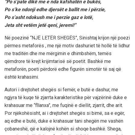
“Po s’pate dikë me e nda kafshatën e bukës,
Po s’ke ndonji edhe djersët e ballit me i përzie,
Po s’asht ndokush me i perzie gaz e lotë,
Jeta sht vetëm jetë qeni, jeremi!”
Në poezinë “NJË LETËR SHEGËS”, Sinishtaj krijon një poezi
përmes metaforës , me një motiv dashuriet të hollë të lidhur
me traditën dhe me mërgimin e dhimbshëm, temës
qëmdrore të krejt krijimtarisë së poetit. Bashkë me
metaforën, poeti përdorë edhe figurën simotër të saj që
është krahasimi.
Autori i drejtohet shegës si femër, e butë e dashur, me
ngjyra të kuqe të zjarrta karakteristike për vajzërinë duke e
krahasuar me “fllanxa”, me fuqinë e diellit, zjarrit, dhe arit.
Por njëkohësisht, ai i drejtohet shegës si bimë, sa e egër,
aq edhe e butë, duke e krahasuar tani shegën me vashën
çobaneshë, që e kalojnë kohën si shoqe bashkë. Shega,