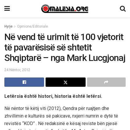
Hyrje
Opinione/Editoriale
Në vend të urimit të 100 vjetorit
të pavarësisë së shtetit
Shqiptarë – nga Mark Lucgjonaj
24 Nëntor, 2012
Letërsia është histori, historia është letërsi.
Në nëntor të këtij viti (2012), Qendra për ruajtjen dhe
zhvillimin e kulturës së pakicave, nxjerri numrin e dytë të
revistës “KOD” . Në redaksinë e kësaj reviste bën pjesë