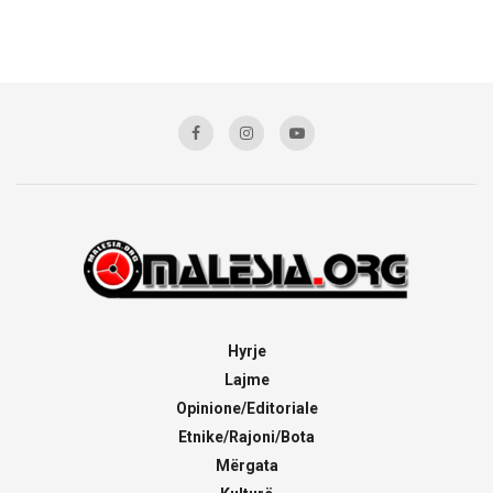
Hyrje
Lajme
Opinione/Editoriale
Etnike/Rajoni/Bota
Mërgata