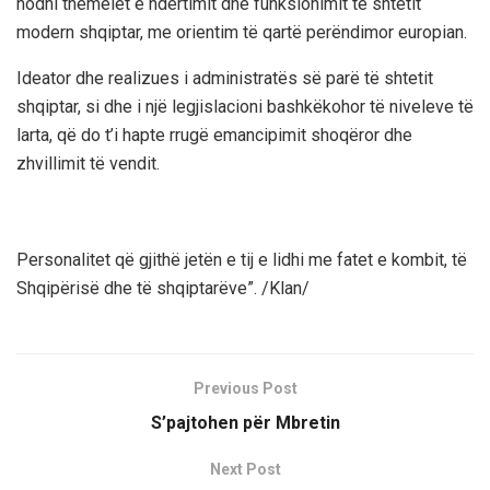
hodhi themelet e ndërtimit dhe funksionimit të shtetit
modern shqiptar, me orientim të qartë perëndimor europian.
Ideator dhe realizues i administratës së parë të shtetit
shqiptar, si dhe i një legjislacioni bashkëkohor të niveleve të
larta, që do t’i hapte rrugë emancipimit shoqëror dhe
zhvillimit të vendit.
Personalitet që gjithë jetën e tij e lidhi me fatet e kombit, të
Shqipërisë dhe të shqiptarëve”. /Klan/
Previous Post
S’pajtohen për Mbretin
Next Post