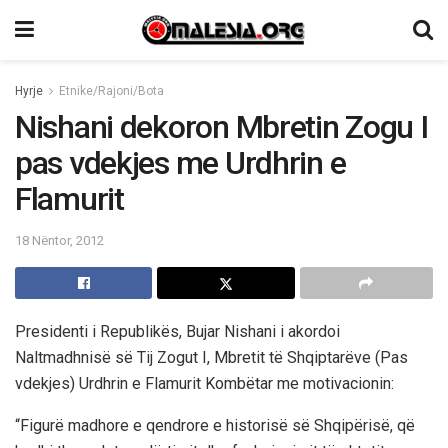
Hyrje
Etnike/Rajoni/Bota
Nishani dekoron Mbretin Zogu I
pas vdekjes me Urdhrin e
Flamurit
18 Nëntor, 2012
Presidenti i Republikës, Bujar Nishani i akordoi
Naltmadhnisë së Tij Zogut I, Mbretit të Shqiptarëve (Pas
vdekjes) Urdhrin e Flamurit Kombëtar me motivacionin:
“Figurë madhore e qendrore e historisë së Shqipërisë, që