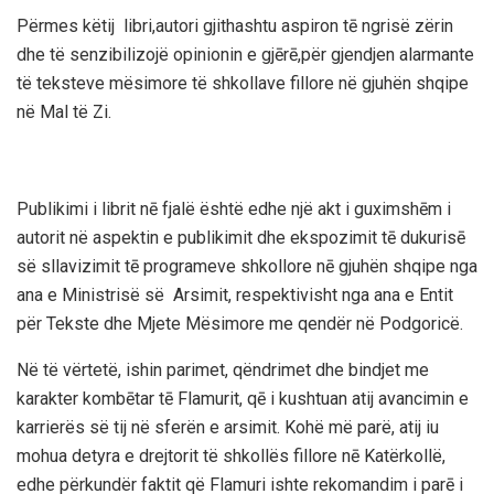
Përmes këtij libri,autori gjithashtu aspiron tē ngrisë zërin
dhe të senzibilizojë opinionin e gjērē,për gjendjen alarmante
të teksteve mësimore të shkollave fillore në gjuhën shqipe
në Mal të Zi.
Publikimi i librit nē fjalë është edhe një akt i guximshēm i
autorit në aspektin e publikimit dhe ekspozimit tē dukurisē
së sllavizimit tē programeve shkollore nē gjuhën shqipe nga
ana e Ministrisë së Arsimit, respektivisht nga ana e Entit
për Tekste dhe Mjete Mësimore me qendër në Podgoricë.
Në të vërtetë, ishin parimet, qëndrimet dhe bindjet me
karakter kombētar tē Flamurit, qē i kushtuan atij avancimin e
karrierës së tij në sferën e arsimit. Kohë më parë, atij iu
mohua detyra e drejtorit të shkollës fillore nē Katërkollë,
edhe përkundër faktit që Flamuri ishte rekomandim i parē i