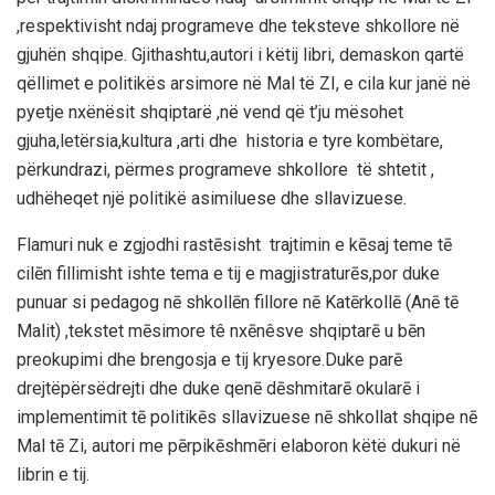
,respektivisht ndaj programeve dhe teksteve shkollore në
gjuhën shqipe. Gjithashtu,autori i këtij libri, demaskon qartë
qëllimet e politikës arsimore në Mal të ZI, e cila kur janë në
pyetje nxënësit shqiptarë ,në vend që t’ju mësohet
gjuha,letërsia,kultura ,arti dhe historia e tyre kombëtare,
përkundrazi, përmes programeve shkollore të shtetit ,
udhëheqet një politikë asimiluese dhe sllavizuese.
Flamuri nuk e zgjodhi rastēsisht trajtimin e kēsaj teme tē
cilēn fillimisht ishte tema e tij e magjistraturēs,por duke
punuar si pedagog nē shkollēn fillore nē Katērkollē (Anē tē
Malit) ,tekstet mēsimore tê nxēnêsve shqiptarē u bēn
preokupimi dhe brengosja e tij kryesore.Duke parē
drejtëpërsëdrejti dhe duke qenē dēshmitarē okularē i
implementimit tē politikēs sllavizuese nē shkollat shqipe nē
Mal tē Zi, autori me pērpikēshmēri elaboron këtë dukuri në
librin e tij.