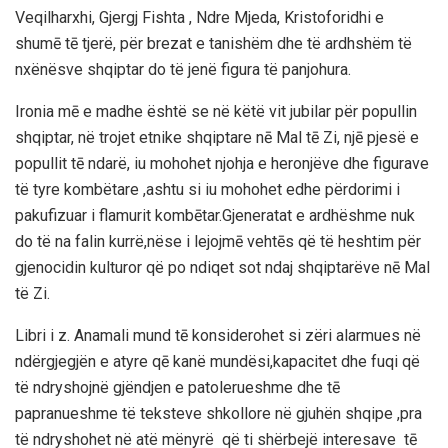
Veqilharxhi, Gjergj Fishta , Ndre Mjeda, Kristoforidhi e
shumē tē tjerë, për brezat e tanishëm dhe të ardhshëm të
nxënësve shqiptar do të jenë figura të panjohura.
Ironia mē e madhe është se në këtë vit jubilar për popullin
shqiptar, në trojet etnike shqiptare nē Mal tē Zi, njē pjesë e
popullit tē ndarë, iu mohohet njohja e heronjëve dhe figurave
të tyre kombëtare ,ashtu si iu mohohet edhe përdorimi i
pakufizuar i flamurit kombētar.Gjeneratat e ardhëshme nuk
do të na falin kurrë,nëse i lejojmē vehtēs që të heshtim për
gjenocidin kulturor që po ndiqet sot ndaj shqiptarëve nē Mal
të Zi.
Libri i z. Anamali mund tē konsiderohet si zëri alarmues në
ndërgjegjën e atyre qē kanë mundësi,kapacitet dhe fuqi që
të ndryshojnë gjëndjen e patolerueshme dhe tē
papranueshme të teksteve shkollore në gjuhën shqipe ,pra
të ndryshohet në atë mënyrë që ti shërbejë interesave tē