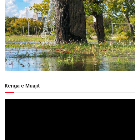
Kënga e Muajit