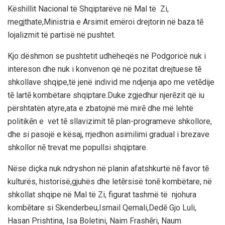
Këshillit Nacional të Shqiptarëve në Mal të Zi,
megjthate,Ministria e Arsimit emëroi drejtorin në baza tē
lojalizmit të partisë në pushtet.
Kjo dëshmon se pushtetit udhëheqës në Podgoricë nuk i
intereson dhe nuk i konvenon që në pozitat drejtuese tē
shkollave shqipe,të jenë individ me ndjenja apo me vetēdije
tē lartē kombëtare shqiptare.Duke zgjedhur njerēzit që iu
përshtatën atyre,ata e zbatojnë më mirē dhe më lehtë
politikēn e vet tē sllavizimit tē plan-programeve shkollore,
dhe si pasojë e kësaj, rrjedhon asimilimi gradual i brezave
shkollor nē trevat me popullsi shqiptare.
Nëse diçka nuk ndryshon në planin afatshkurtë nē favor tē
kulturës, historisë,gjuhës dhe letērsisë tonē kombëtare, në
shkollat shqipe në Mal të Zi, figurat tashmë të njohura
kombētare si Skenderbeu,Ismail Qemali,Dedē Gjo Luli,
Hasan Prishtina, Isa Boletini, Naim Frashēri, Naum