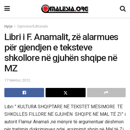
Hyrje
Opinione/Editoriale
Libri i F. Anamalit, zë alarmues
për gjendjen e teksteve
shkollore në gjuhën shqipe në
MZ
17 Nëntor, 2012
Libri ” KULTURA SHQIPTARE NË TEKSTET MËSIMORE TË
SHKOLLËS FILLORE NË GJUHËN SHQIPE NË MAL TË ZI” i
autorit Flamur Anamali ,në mënyrë të argumentuar dëshmon
për trajtimin diskriminues ndaj arsimimit shqip në Mal të Zi