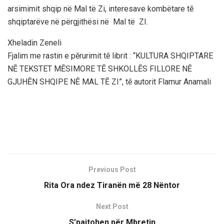
arsimimit shqip në Mal të Zi, interesave kombëtare tē
shqiptarëve në përgjithësi në Mal të ZI.
Xheladin Zeneli
Fjalim me rastin e pērurimit tē librit : “KULTURA SHQIPTARE
NĒ TEKSTET MĒSIMORE TĒ SHKOLLĒS FILLORE NĒ
GJUHĒN SHQIPE NĒ MAL TĒ ZI”, tē autorit Flamur Anamali
Previous Post
Rita Ora ndez Tiranën më 28 Nëntor
Next Post
S’pajtohen për Mbretin