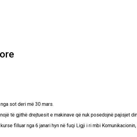
rore
r nga sot deri më 30 mars.
ënojë të gjithë drejtuesit e makinave që nuk posedojnë pajisjet d
se filluar nga 6 janari hyn në fuqi Ligji i ri mbi Komunikacioni