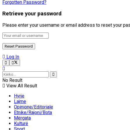
Forgotten Password?
Retrieve your password
Please enter your username or email address to reset your pa
Log In
No Result
View All Result
Hyrje
Lajme
Opinione/Editoriale
Etnike/Rajoni/Bota
Mërgata
Kulturë
Sport