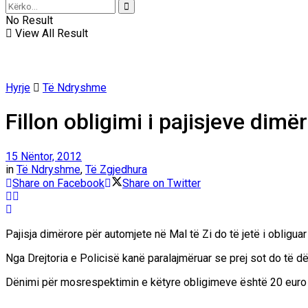
No Result
View All Result
Hyrje
Të Ndryshme
Fillon obligimi i pajisjeve dimë
15 Nëntor, 2012
in
Të Ndryshme
,
Të Zgjedhura
Share on Facebook
Share on Twitter
Pajisja dimërore për automjete në Mal të Zi do të jetë i obligua
Nga Drejtoria e Policisë kanë paralajmëruar se prej sot do të d
Dënimi për mosrespektimin e këtyre obligimeve është 20 euro kur