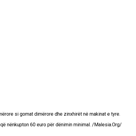
imërore si gomat dimërore dhe zinxhirët në makinat e tyre.
n, që nënkupton 60 euro për dënimin minimal. /Malesia.Org/