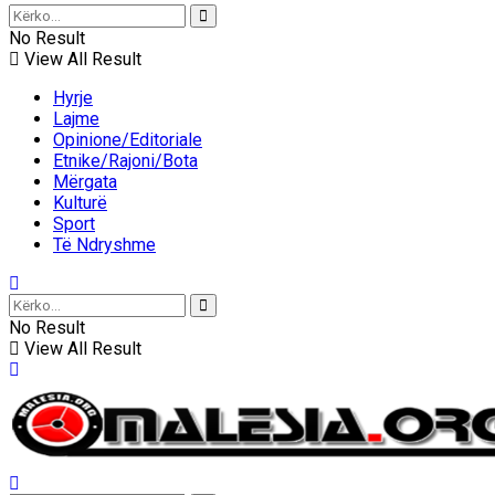
No Result
View All Result
Hyrje
Lajme
Opinione/Editoriale
Etnike/Rajoni/Bota
Mërgata
Kulturë
Sport
Të Ndryshme
No Result
View All Result