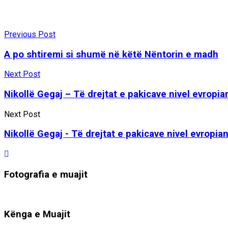
Previous Post
A po shtiremi si shumë në këtë Nëntorin e madh
Next Post
Nikollë Gegaj – Të drejtat e pakicave nivel evropia
Next Post
Nikollë Gegaj - Të drejtat e pakicave nivel evropia
Fotografia e muajit
Kënga e Muajit