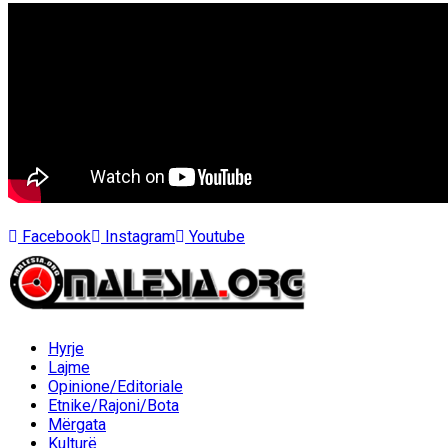
Facebook
Instagram
Youtube
Hyrje
Lajme
Opinione/Editoriale
Etnike/Rajoni/Bota
Mërgata
Kulturë