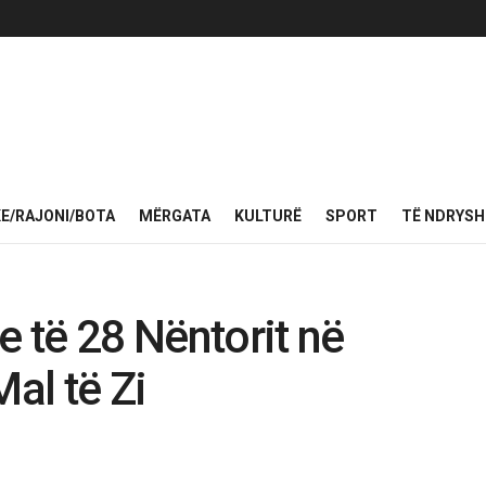
KE/RAJONI/BOTA
MËRGATA
KULTURË
SPORT
TË NDRYS
e të 28 Nëntorit në
Mal të Zi