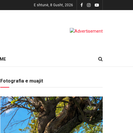
E shtunë, 8 Gusht, 2026
HME
Fotografia e muajit