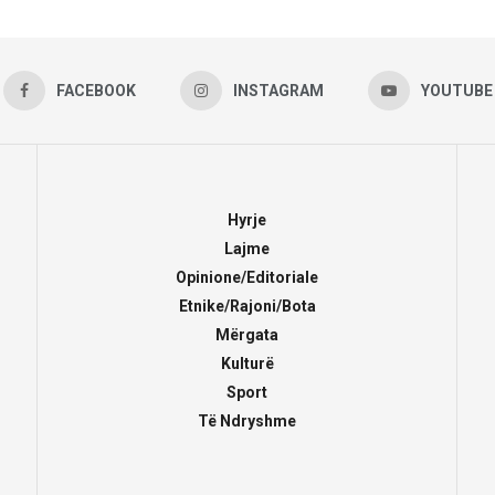
FACEBOOK
INSTAGRAM
YOUTUBE
Hyrje
Lajme
Opinione/Editoriale
Etnike/Rajoni/Bota
Mërgata
Kulturë
Sport
Të Ndryshme