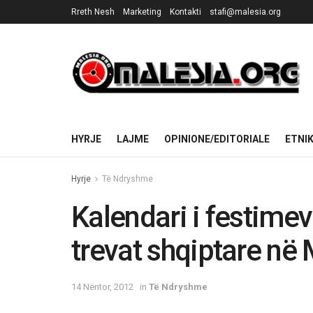
Rreth Nesh
Marketing
Kontakti
stafi@malesia.org
HYRJE
LAJME
OPINIONE/EDITORIALE
ETNI
Hyrje
Të Ndryshme
Kalendari i festimev
trevat shqiptare në 
14 Nëntor, 2012
in
Të Ndryshme