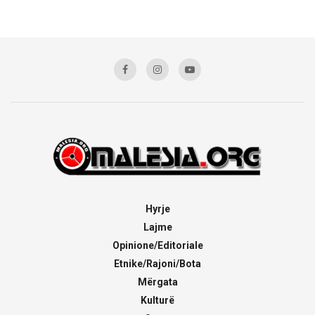
Hyrje
Lajme
Opinione/Editoriale
Etnike/Rajoni/Bota
Mërgata
Kulturë