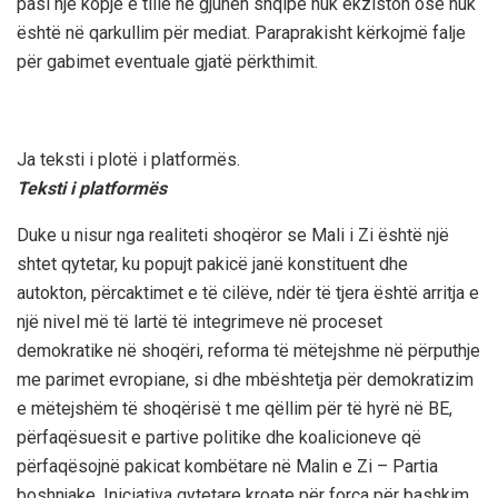
pasi një kopje e tillë në gjuhën shqipe nuk ekziston ose nuk
është në qarkullim për mediat. Paraprakisht kërkojmë falje
për gabimet eventuale gjatë përkthimit.
Ja teksti i plotë i platformës.
Teksti i platformës
Duke u nisur nga realiteti shoqëror se Mali i Zi është një
shtet qytetar, ku popujt pakicë janë konstituent dhe
autokton, përcaktimet e të cilëve, ndër të tjera është arritja e
një nivel më të lartë të integrimeve në proceset
demokratike në shoqëri, reforma të mëtejshme në përputhje
me parimet evropiane, si dhe mbështetja për demokratizim
e mëtejshëm të shoqërisë t me qëllim për të hyrë në BE,
përfaqësuesit e partive politike dhe koalicioneve që
përfaqësojnë pakicat kombëtare në Malin e Zi – Partia
boshnjake, Iniciativa qytetare kroate për forca për bashkim,