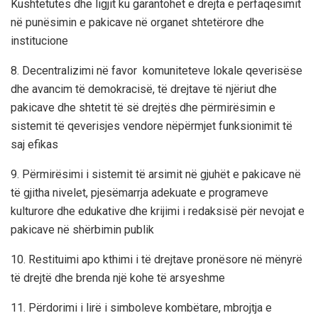
Kushtetutës dhe ligjit ku garantohet e drejta e përfaqësimit
në punësimin e pakicave në organet shtetërore dhe
institucione
8. Decentralizimi në favor komuniteteve lokale qeverisëse
dhe avancim të demokracisë, të drejtave të njëriut dhe
pakicave dhe shtetit të së drejtës dhe përmirësimin e
sistemit të qeverisjes vendore nëpërmjet funksionimit të
saj efikas
9. Përmirësimi i sistemit të arsimit në gjuhët e pakicave në
të gjitha nivelet, pjesëmarrja adekuate e programeve
kulturore dhe edukative dhe krijimi i redaksisë për nevojat e
pakicave në shërbimin publik
10. Restituimi apo kthimi i të drejtave pronësore në mënyrë
të drejtë dhe brenda një kohe të arsyeshme
11. Përdorimi i lirë i simboleve kombëtare, mbrojtja e