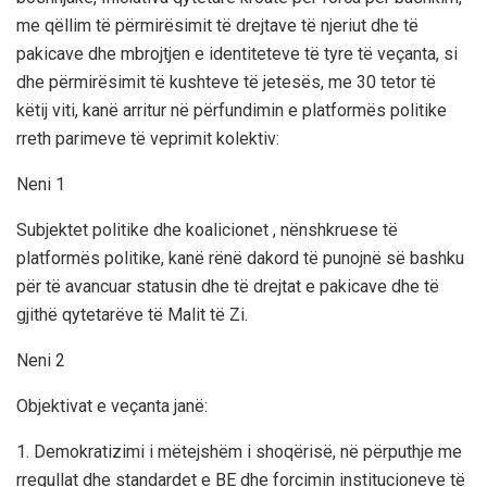
me qëllim të përmirësimit të drejtave të njeriut dhe të
pakicave dhe mbrojtjen e identiteteve të tyre të veçanta, si
dhe përmirësimit të kushteve të jetesës, me 30 tetor të
këtij viti, kanë arritur në përfundimin e platformës politike
rreth parimeve të veprimit kolektiv:
Neni 1
Subjektet politike dhe koalicionet , nënshkruese të
platformës politike, kanë rënë dakord të punojnë së bashku
për të avancuar statusin dhe të drejtat e pakicave dhe të
gjithë qytetarëve të Malit të Zi.
Neni 2
Objektivat e veçanta janë:
1. Demokratizimi i mëtejshëm i shoqërisë, në përputhje me
rregullat dhe standardet e BE dhe forcimin institucioneve të