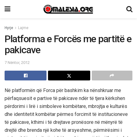
Hyrje
Lajme
Platforma e Forcës me partitë e
pakicave
7 Nëntor, 2012
Në platformën që Forca për bashkim ka nënshkruar me
përfaqsuesit e partive të pakicave ndër të tjera kërkohen
përdorimi i lirë i simboleve kombëtare, mbrojtja e kulturës
dhe identitetit kombëtar përmes forcimit të institucioneve
të pakicave, kthimi i të drejtave pronësore në mënyrë të
drejtë dhe brenda një kohe të arsyeshme, përmirësimi i