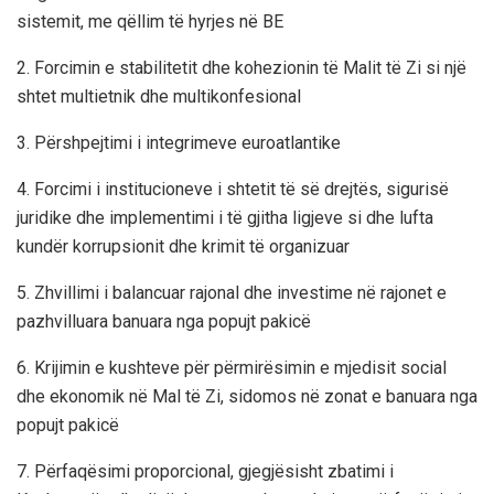
sistemit, me qëllim të hyrjes në BE
2. Forcimin e stabilitetit dhe kohezionin të Malit të Zi si një
shtet multietnik dhe multikonfesional
3. Përshpejtimi i integrimeve euroatlantike
4. Forcimi i institucioneve i shtetit të së drejtës, sigurisë
juridike dhe implementimi i të gjitha ligjeve si dhe lufta
kundër korrupsionit dhe krimit të organizuar
5. Zhvillimi i balancuar rajonal dhe investime në rajonet e
pazhvilluara banuara nga popujt pakicë
6. Krijimin e kushteve për përmirësimin e mjedisit social
dhe ekonomik në Mal të Zi, sidomos në zonat e banuara nga
popujt pakicë
7. Përfaqësimi proporcional, gjegjësisht zbatimi i