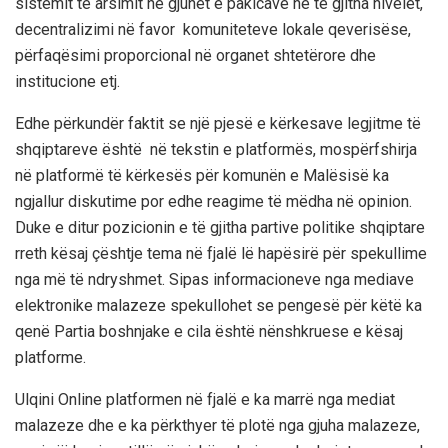
sistemit të arsimit në gjuhët e pakicave në të gjitha nivelet,
decentralizimi në favor komuniteteve lokale qeverisëse,
përfaqësimi proporcional në organet shtetërore dhe
institucione etj.
Edhe përkundër faktit se një pjesë e kërkesave legjitme të
shqiptareve është në tekstin e platformës, mospërfshirja
në platformë të kërkesës për komunën e Malësisë ka
ngjallur diskutime por edhe reagime të mëdha në opinion.
Duke e ditur pozicionin e të gjitha partive politike shqiptare
rreth kësaj çështje tema në fjalë lë hapësirë për spekullime
nga më të ndryshmet. Sipas informacioneve nga mediave
elektronike malazeze spekullohet se pengesë për këtë ka
qenë Partia boshnjake e cila është nënshkruese e kësaj
platforme.
Ulqini Online platformen në fjalë e ka marrë nga mediat
malazeze dhe e ka përkthyer të plotë nga gjuha malazeze,