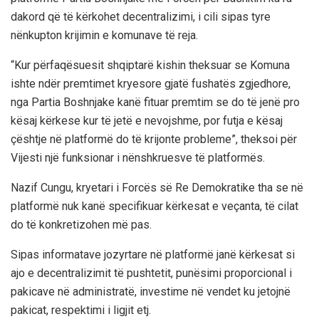
dakord që të kërkohet decentralizimi, i cili sipas tyre
nënkupton krijimin e komunave të reja.
“Kur përfaqësuesit shqiptarë kishin theksuar se Komuna
ishte ndër premtimet kryesore gjatë fushatës zgjedhore,
nga Partia Boshnjake kanë fituar premtim se do të jenë pro
kësaj kërkese kur të jetë e nevojshme, por futja e kësaj
çështje në platformë do të krijonte probleme”, theksoi për
Vijesti një funksionar i nënshkruesve të platformës.
Nazif Cungu, kryetari i Forcës së Re Demokratike tha se në
platformë nuk kanë specifikuar kërkesat e veçanta, të cilat
do të konkretizohen më pas.
Sipas informatave jozyrtare në platformë janë kërkesat si
ajo e decentralizimit të pushtetit, punësimi proporcional i
pakicave në administratë, investime në vendet ku jetojnë
pakicat, respektimi i ligjit etj.