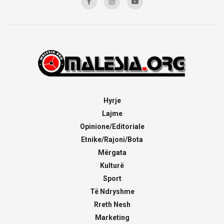
Hyrje
Lajme
Opinione/Editoriale
Etnike/Rajoni/Bota
Mërgata
Kulturë
Sport
Të Ndryshme
Rreth Nesh
Marketing