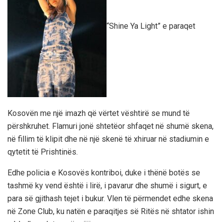
“Shine Ya Light” e paraqet
Kosovën me një imazh që vërtet vështirë se mund të
përshkruhet. Flamuri jonë shtetëor shfaqet në shumë skena,
në fillim të klipit dhe në një skenë të xhiruar në stadiumin e
qytetit të Prishtinës.
Edhe policia e Kosovës kontriboi, duke i thënë botës se
tashmë ky vend është i lirë, i pavarur dhe shumë i sigurt, e
para së gjithash tejet i bukur. Vlen të përmendet edhe skena
në Zone Club, ku natën e paraqitjes së Ritës në shtator ishin