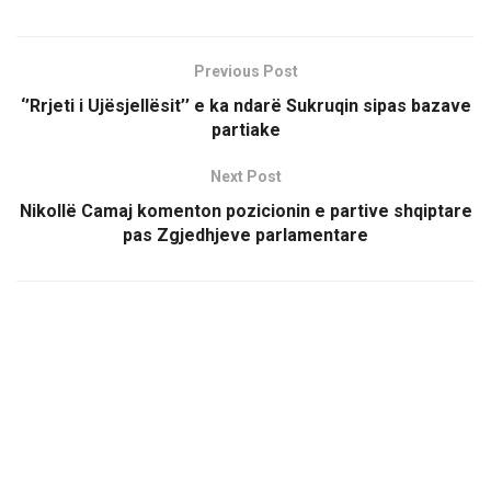
Previous Post
‘’Rrjeti i Ujësjellësit’’ e ka ndarë Sukruqin sipas bazave
partiake
Next Post
Nikollë Camaj komenton pozicionin e partive shqiptare
pas Zgjedhjeve parlamentare