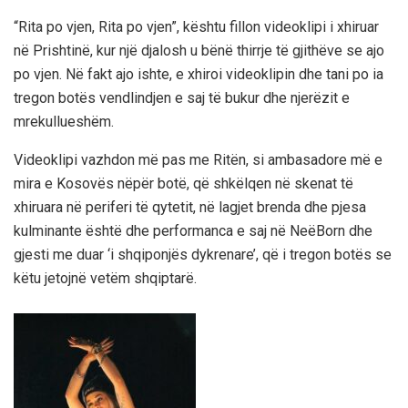
“Rita po vjen, Rita po vjen”, kështu fillon videoklipi i xhiruar
në Prishtinë, kur një djalosh u bënë thirrje të gjithëve se ajo
po vjen. Në fakt ajo ishte, e xhiroi videoklipin dhe tani po ia
tregon botës vendlindjen e saj të bukur dhe njerëzit e
mrekullueshëm.
Videoklipi vazhdon më pas me Ritën, si ambasadore më e
mira e Kosovës nëpër botë, që shkëlqen në skenat të
xhiruara në periferi të qytetit, në lagjet brenda dhe pjesa
kulminante është dhe performanca e saj në NeëBorn dhe
gjesti me duar ‘i shqiponjës dykrenare’, që i tregon botës se
këtu jetojnë vetëm shqiptarë.