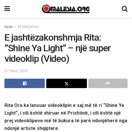
Hyrje
Të Ndryshme
E jashtëzakonshmja Rita:
“Shine Ya Light” – një super
videoklip (Video)
27 Tetor, 2012
Rita Ora ka lansuar videoklipin e saj më të ri “Shine Ya
Light”, i cili është xhiruar në Prishtinë, i cili është një
prej videoklipeve më të bukura të parë ndonjëherë nga
ndonjë artiste shqiptare.