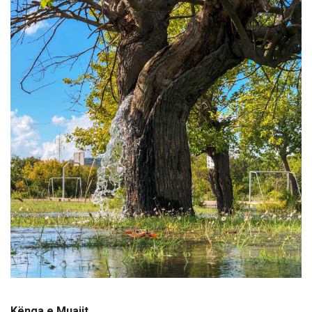
Kënga e Muajit