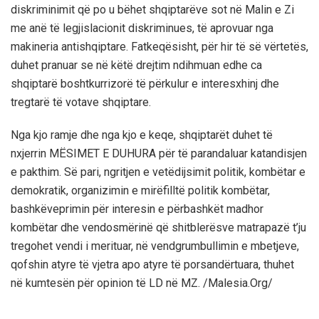
diskriminimit që po u bëhet shqiptarëve sot në Malin e Zi
me anë të legjislacionit diskriminues, të aprovuar nga
makineria antishqiptare. Fatkeqësisht, për hir të së vërtetës,
duhet pranuar se në këtë drejtim ndihmuan edhe ca
shqiptarë boshtkurrizorë të përkulur e interesxhinj dhe
tregtarë të votave shqiptare.
Nga kjo ramje dhe nga kjo e keqe, shqiptarët duhet të
nxjerrin MËSIMET E DUHURA për të parandaluar katandisjen
e pakthim. Së pari, ngritjen e vetëdijsimit politik, kombëtar e
demokratik, organizimin e mirëfilltë politik kombëtar,
bashkëveprimin për interesin e përbashkët madhor
kombëtar dhe vendosmërinë që shitblerësve matrapazë t’ju
tregohet vendi i merituar, në vendgrumbullimin e mbetjeve,
qofshin atyre të vjetra apo atyre të porsandërtuara, thuhet
në kumtesën për opinion të LD në MZ. /Malesia.Org/