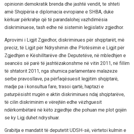
opinionin demokratik brenda dhe jashtë vendit, te shteti
amë Shqipëria e diplomacia evropiane e SHBA, duke
kërkuar përkrahje që të parandalohej vazhdimësia
diskriminuese, tash edhe në sistemin legjislativ zgjedhor.
Aprovimi i Ligjit Zgjedhor, diskriminues për shqiptarët, më
preciz, të Ligjit për Ndryshimin dhe Plotësimin e Ligjit për
Zgjedhjen e Këshilltarëve dhe Deputetëve, në mbledhjen e
seancës së parë të jashtëzakonshme në vitin 2011, në fillim
të shtatorit 2011, nga shumica parlamentare malazeze
serbe pravosllave, pa përfaqësuesit legjitim shqiptarë,
madje pa i konsultua fare, trasoi qartë, haptazi e
paturpësisht rrugën e aktin diskriminues ndaj shqiptarëve,
të cilin diskriminim e vërejtën edhe vëzhguesit
ndërkombëtarë në këto zgjedhje dhe pohuan me plot gojën
se ky Ligj duhet ndryshuar.
Grabitja e mandatit të deputetit UDSH-së, vërtetoi kulmin e