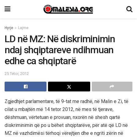
Hyrje
Lajme
LD në MZ: Në diskriminimin
ndaj shqiptareve ndihmuan
edhe ca shqiptarë
25 Tetor, 2012
Zgjedhjet parlamentare, të 9-tat me radhë, në Malin e Zi, të
cilat u mbajtën më 14 tetor 2012, në mes të tjerave,
dëshmuan, vërtetuan e provuan, nxorën në shesh qartë
diskriminimin që po u bëhet shqiptarëve, për atë që LD në
MZ në vazhdimësi tërhoqi vërejtjen dhe e ngriti zërin në