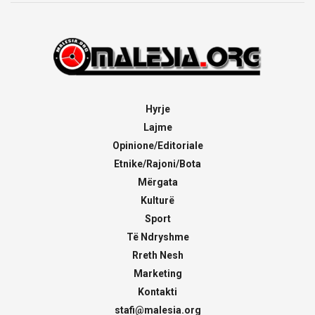
Hyrje
Lajme
Opinione/Editoriale
Etnike/Rajoni/Bota
Mërgata
Kulturë
Sport
Të Ndryshme
Rreth Nesh
Marketing
Kontakti
stafi@malesia.org