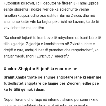
Futbollisti kosovar, i cili debutoi në fitoren 3-1 ndaj Qipros,
është shprehur i ngazëllyer që ka zgjedhur të veshë
fanellën kuqezi, edhe pse është rritur në Zvicër, dhe më
shumë se katër vite ka luajtur pikërisht në Luzern, ku do të
zhvillohet takimi i sotëm.
“Ka shumë lojtarë të kombeve të ndryshme që kanë bërë të
tilla zgjedhje. Zgjedhja e kombëtares së Zvicrës ishte e
drejtë e tyre, andaj duhet të pranohet dhe respektohet”, ka
shtuar mesfushori i Zurichut. /Telegrafi/
Xhaka: Shqiptarët janë krenar me ne
Granit Xhaka thotë se shumë shqiptarë janë krenar me
futbollistët shqiptarë që luajnë për Zvicrën, edhe pse
ka të tillë që nuk i duan.
Nëpër forume dhe faqe në internet, shumë persona i kanë
cilësuar si tradhtarë shqiptarët që mbrojnë ngjyrat e