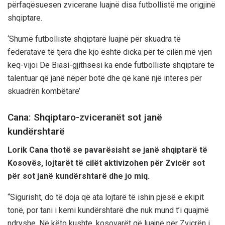
përfaqësuesen zvicerane luajnë disa futbollistë me origjinë
shqiptare.
‘Shumë futbollistë shqiptarë luajnë për skuadra të
federatave të tjera dhe kjo është dicka për të cilën më vjen
keq-vijoi De Biasi-gjithsesi ka ende futbollistë shqiptarë të
talentuar që janë nëpër botë dhe që kanë një interes për
skuadrën kombëtare’
Cana: Shqiptaro-zviceranët sot janë
kundërshtarë
Lorik Cana thotë se pavarësisht se janë shqiptarë të
Kosovës, lojtarët të cilët aktivizohen për Zvicër sot
për sot janë kundërshtarë dhe jo miq.
“Sigurisht, do të doja që ata lojtarë të ishin pjesë e ekipit
tonë, por tani i kemi kundërshtarë dhe nuk mund t’i quajmë
ndryshe. Në këto kushte, kosovarët që luajnë për Zvicrën i