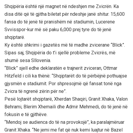
Shqipëria është një magnet në ndeshjen me Zvicrën. Ka
disa ditë që të gjitha biletat për ndeshje janë shitur. 15,600
fansa do të jenë të pranishëm në stadiumin, Lucerene
Svvisspor-kur më së paku 6,000 prej tyre do të jenë
shqiptarë.
Ky është shkrimi i gazetës më të madhe zvicerane “Blick”.
Sipas saj, Shqipëria do t’i sjellë probleme Zvicrës, më
shumë sesa Sllovenia.
“Blick” sjell edhe deklaratën e trajnerit zviceran, Ottmar
Hitzfeld i cili ka thënë: “Shqiptarët do të përbëjnë pothuajse
gjysmën e stadiumit. Por shpresojmë që fansat tonë nga
Zvicra të ngrenë zërin për ne”.
Pesë lojtarët shqiptarë, Xherdan Shaqiri, Granit Xhaka, Valon
Behrami, Blerim Xhemaili dhe Admir Mehmedi, do të jenë në
fokusin e të gjithëve.
“Mendoj se audienca do të na provokojë”, ka paralajmëruar
Granit Xhaka. “Ne jemi me fat që nuk kemi luajtur në Bazel