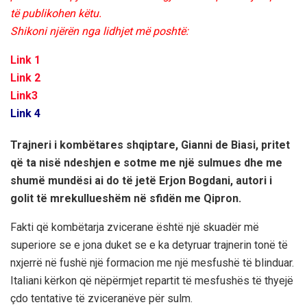
të publikohen këtu.
Shikoni njërën nga lidhjet më poshtë:
Link 1
Link 2
Link3
Link 4
Trajneri i kombëtares shqiptare, Gianni de Biasi, pritet
që ta nisë ndeshjen e sotme me një sulmues dhe me
shumë mundësi ai do të jetë
Erjon Bogdani, autori i
golit të mrekullueshëm në sfidën me Qipron.
Fakti që kombëtarja zvicerane është një skuadër më
superiore se e jona duket se e ka detyruar trajnerin tonë të
nxjerrë në fushë një formacion me një mesfushë të blinduar.
Italiani kërkon që nëpërmjet repartit të mesfushës të thyejë
çdo tentative të zviceranëve për sulm.