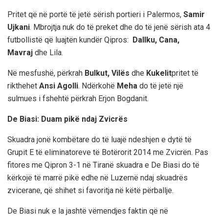
Pritet që në portë të jetë sërish portieri i Palermos,
Samir
Ujkani
. Mbrojtja nuk do të preket dhe do të jenë sërish ata 4
futbollistë që luajtën kundër Qipros:
Dallku, Cana,
Mavraj
dhe Lila.
Në mesfushë, përkrah
Bulkut, Vilës
dhe
Kukelit
pritet të
rikthehet
Ansi Agolli
. Ndërkohë
Meha
do të jetë një
sulmues i fshehtë përkrah Erjon Bogdanit.
De Biasi: Duam pikë ndaj Zvicrës
Skuadra jonë kombëtare do të luajë ndeshjen e dytë të
Grupit E të eliminatoreve të Botërorit 2014 me Zvicrën. Pas
fitores me Qipron 3-1 në Tiranë skuadra e De Biasi do të
kërkojë të marrë pikë edhe në Luzernë ndaj skuadrës
zvicerane, që shihet si favoritja në këtë përballje.
De Biasi nuk e la jashtë vëmendjes faktin që në