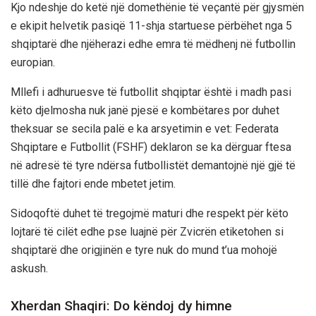
Kjo ndeshje do ketë një domethënie të veçantë për gjysmën
e ekipit helvetik pasiqë 11-shja startuese përbëhet nga 5
shqiptarë dhe njëherazi edhe emra të mëdhenj në futbollin
europian.
Mllefi i adhuruesve të futbollit shqiptar është i madh pasi
këto djelmosha nuk janë pjesë e kombëtares por duhet
theksuar se secila palë e ka arsyetimin e vet: Federata
Shqiptare e Futbollit (FSHF) deklaron se ka dërguar ftesa
në adresë të tyre ndërsa futbollistët demantojnë një gjë të
tillë dhe fajtori ende mbetet jetim.
Sidoqoftë duhet të tregojmë maturi dhe respekt për këto
lojtarë të cilët edhe pse luajnë për Zvicrën etiketohen si
shqiptarë dhe origjinën e tyre nuk do mund t’ua mohojë
askush.
Xherdan Shaqiri: Do këndoj dy himne