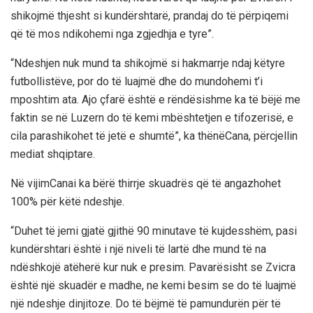
shikojmë thjesht si kundërshtarë, prandaj do të përpiqemi
që të mos ndikohemi nga zgjedhja e tyre”.
“Ndeshjen nuk mund ta shikojmë si hakmarrje ndaj këtyre
futbollistëve, por do të luajmë dhe do mundohemi t’i
mposhtim ata. Ajo çfarë është e rëndësishme ka të bëjë me
faktin se në Luzern do të kemi mbështetjen e tifozerisë, e
cila parashikohet të jetë e shumtë”, ka thënëCana, përcjellin
mediat shqiptare.
Në vijimCanai ka bërë thirrje skuadrës që të angazhohet
100% për këtë ndeshje.
“Duhet të jemi gjatë gjithë 90 minutave të kujdesshëm, pasi
kundërshtari është i një niveli të lartë dhe mund të na
ndëshkojë atëherë kur nuk e presim. Pavarësisht se Zvicra
është një skuadër e madhe, ne kemi besim se do të luajmë
një ndeshje dinjitoze. Do të bëjmë të pamundurën për të