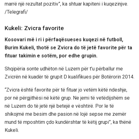
marrë një rezultat pozitiv”, ka shtuar kapiteni i kuqezinjve.
/Telegrafi/
Kukeli: Zvicra favorite
Kosovari më i ri i përfaqësueses kuqezi në futboll,
Burim Kukeli, thotë se Zvicra do të jetë favorite për ta
fituar takimin e sotëm, por edhe grupin.
Shqipëria sonte udhëton në Luzern për t’u përballur me
Zvicrën në kuadër të grupit D kualifikues për Botërorin 2014.
“Zvicra është favorite për të fituar jo vetëm këtë ndeshje,
por në përgjithësi në këtë grup. Ne jemi të vetëdijshëm se
në Luzern do të jetë një betejë e vështirë. Por le të
shikojmë me besim dhe pasion në lojë sepse me zemër
mund të mposhtim çdo kundërshtar të këtij grupi”, ka thënë
Kukeli.