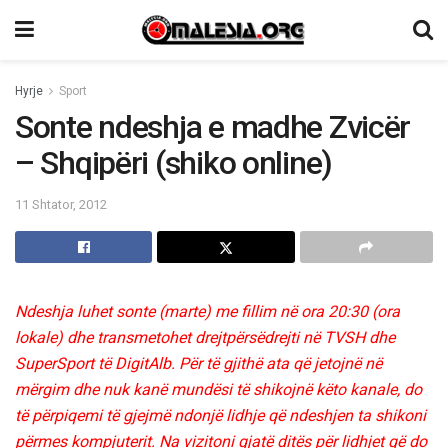
Hyrje
Sport
Sonte ndeshja e madhe Zvicër
– Shqipëri (shiko online)
11 Shtator, 2012
Ndeshja luhet sonte (marte) me fillim në ora 20:30
(ora
lokale) dhe transmetohet drejtpërsëdrejti në TVSH dhe
SuperSport të DigitAlb. Për të gjithë ata që jetojnë në
mërgim dhe nuk kanë mundësi të shikojnë këto kanale, do
të përpiqemi të gjejmë ndonjë lidhje që ndeshjen ta shikoni
përmes kompjuterit. Na vizitoni gjatë ditës për lidhjet që do