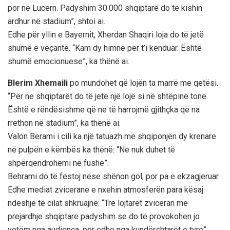
por në Lucern. Padyshim 30.000 shqiptarë do të kishin
ardhur në stadium”, shtoi ai.
Edhe për yllin e Bayernit, Xherdan Shaqiri loja do të jetë
shumë e veçantë. “Kam dy himne për t’i kënduar. Është
shumë emocionuese”, ka thënë ai.
Blerim Xhemaili
po mundohet që lojën ta marrë me qetësi.
“Për ne shqiptarët do të jetë një lojë si në shtëpinë tonë.
Është e rëndësishme që ne të harrojmë gjithçka që na
rrethon në stadium”, ka thënë ai.
Valon Berami i cili ka një tatuazh me shqiponjën dy krenare
në pulpën e këmbës ka thënë: “Ne nuk duhet të
shpërqendrohemi në fushë”.
Behrami do të festoj nëse shënon gol, por pa e ekzagjeruar.
Edhe mediat zvicerane e nxehin atmosferën para kësaj
ndeshje të cilat shkruajnë: “Tre lojtarët zviceran me
prejardhje shqiptare padyshim se do të provokohen jo
vetëm nga audienca, por edhe nga kundërshtarët e tyre”,