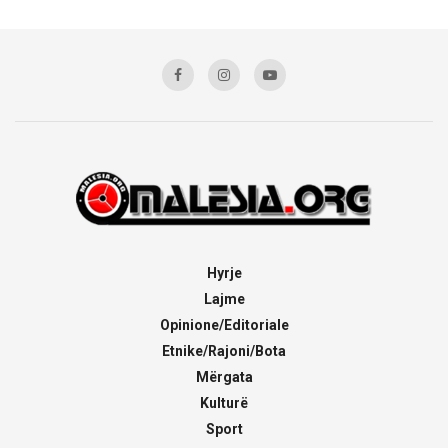
Hyrje
Lajme
Opinione/Editoriale
Etnike/Rajoni/Bota
Mërgata
Kulturë
Sport