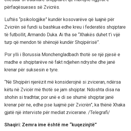
përfaqësueses së Zvicrës.
Luftës “psikologjike” kundër kosovarëve që luajnë për
Zvicrën së fundi iu bashkua edhe kreu i federatës shqiptare
të futbollit, Armando Duka. Ai tha se “Xhakës duhet t’i vijë
turp që mendon të shënojë kundër Shqipërisë”.
Por ylli i Borussia Monchengladbach thotë se një pjesë e
madhe e shqiptarëve në fakt ndjehen ndryshe dhe janë
krenar për suksesin e tyre.
“Në Shqipëri njerëzit më konsiderojnë si zviceran, ndërsa
këtu në Zvicër më thotë se jam shqiptar. Ndoshta disa na
shohin si tradhtar, por unë e di se shumë shqiptar janë
krenar për ne, edhe pse luajmë për Zvicrën”, ka thënë Xhaka
gjatë një interviste për mediat zvicerane. /Telegrafi/
Shaqiri: Zemra ime është me “kuqezinjtë”