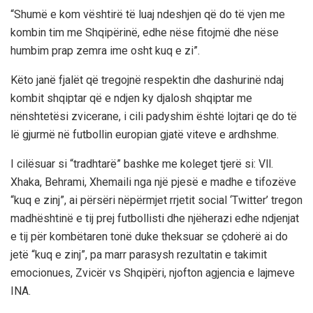
“Shumë e kom vështirë të luaj ndeshjen që do të vjen me
kombin tim me Shqipërinë, edhe nëse fitojmë dhe nëse
humbim prap zemra ime osht kuq e zi”.
Këto janë fjalët që tregojnë respektin dhe dashurinë ndaj
kombit shqiptar që e ndjen ky djalosh shqiptar me
nënshtetësi zvicerane, i cili padyshim është lojtari qe do të
lë gjurmë në futbollin europian gjatë viteve e ardhshme.
I cilësuar si “tradhtarë” bashke me koleget tjerë si: Vll.
Xhaka, Behrami, Xhemaili nga një pjesë e madhe e tifozëve
“kuq e zinj”, ai përsëri nëpërmjet rrjetit social ‘Twitter’ tregon
madhështinë e tij prej futbollisti dhe njëherazi edhe ndjenjat
e tij për kombëtaren tonë duke theksuar se çdoherë ai do
jetë “kuq e zinj”, pa marr parasysh rezultatin e takimit
emocionues, Zvicër vs Shqipëri, njofton agjencia e lajmeve
INA.