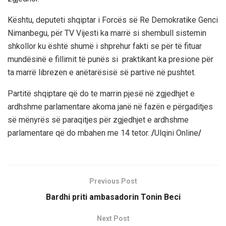
Kështu, deputeti shqiptar i Forcës së Re Demokratike Genci
Nimanbegu, për TV Vijesti ka marrë si shembull sistemin
shkollor ku është shumë i shprehur fakti se për të fituar
mundësinë e fillimit të punës si praktikant ka presione për
ta marrë librezen e anëtarësisë së partive në pushtet.
Partitë shqiptare që do te marrin pjesë në zgjedhjet e
ardhshme parlamentare akoma janë në fazën e përgaditjes
së mënyrës së paraqitjes për zgjedhjet e ardhshme
parlamentare që do mbahen me 14 tetor.
/
Ulqini Online
/
Previous Post
Bardhi priti ambasadorin Tonin Beci
Next Post