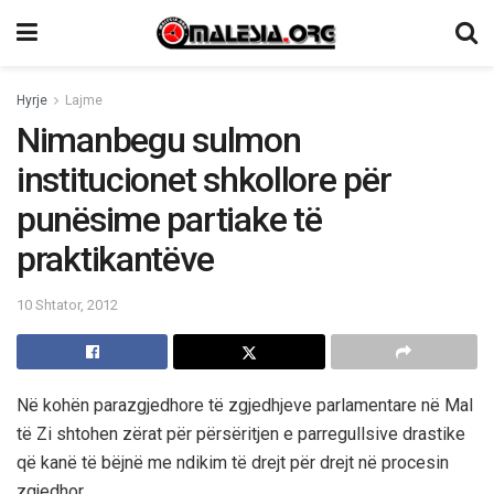
Hyrje
Lajme
Nimanbegu sulmon
institucionet shkollore për
punësime partiake të
praktikantëve
10 Shtator, 2012
Në kohën parazgjedhore të zgjedhjeve parlamentare në Mal
të Zi shtohen zërat për përsëritjen e parregullsive drastike
që kanë të bëjnë me ndikim të drejt për drejt në procesin
zgjedhor.