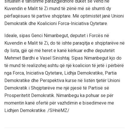
situatën e tanishme parazgjedhore duket se vënd në
Kuvendin e Malit të Zi mund të zënë më së shumti dy
përfaqësues të partive shqiptare. Më optimistët janë Unioni
Demokratik dhe Koalicioni Forca-Iniciativa Qytetare.
Ideale, sipas Genci Nimanbegut, deputet i Forcës në
Kuvendin e Malit të Zi, do të ishte paraqitja e shqiptarëve në
dy lista, gjë që më heret e kanë kërkuar edhe deputetët
Mehmet Bardhi e Vasel Sinishtaj. Sipas Nimanbegut kjo do
të mund të realizohej ashtu që një koalicion të jetë i përbërë
nga Forca, Iniciativa Qytetare, Lidhja Demokratike, Partia
Demokratike dhe Perspektiva kurse në listën tjetër Unioni
Demokratik i Shqiptarëve me një pjesë të Partisë së
Prosperitetit Demokratik. Nimanbegu ka pohuar se për
momentin kanë ofertë për vazhdimin e bisedimeve me
Lidhjen Demokratike. /SHnëMZ/