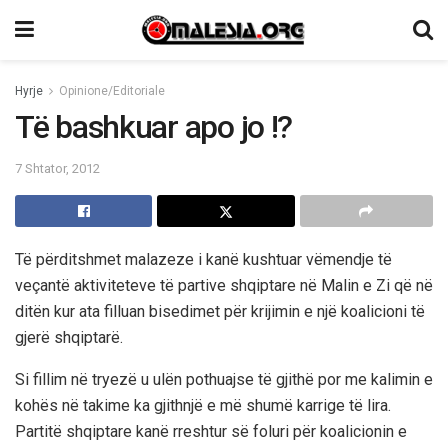
Hyrje
Opinione/Editoriale
Të bashkuar apo jo !?
7 Shtator, 2012
Të përditshmet malazeze i kanë kushtuar vëmendje të
veçantë aktiviteteve të partive shqiptare në Malin e Zi që në
ditën kur ata filluan bisedimet për krijimin e një koalicioni të
gjerë shqiptarë.
Si fillim në tryezë u ulën pothuajse të gjithë por me kalimin e
kohës në takime ka gjithnjë e më shumë karrige të lira.
Partitë shqiptare kanë rreshtur së foluri për koalicionin e