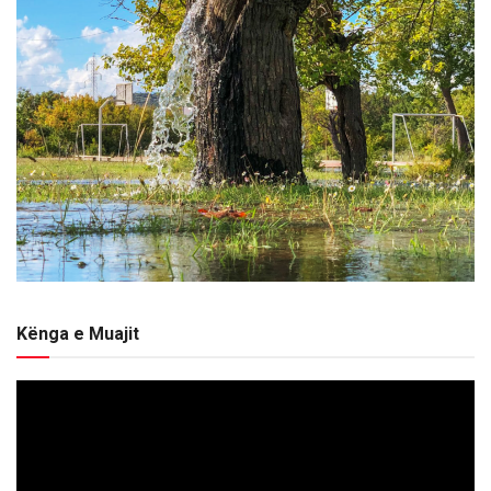
Kënga e Muajit