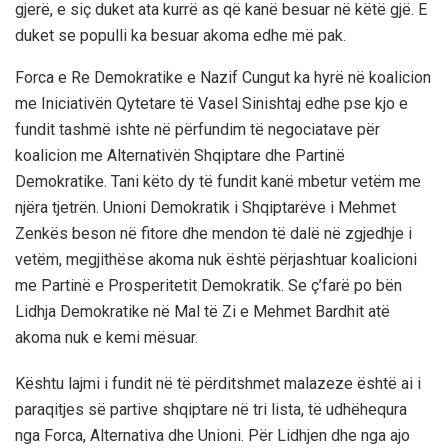
gjerë, e siç duket ata kurrë as që kanë besuar në këtë gjë. E
duket se populli ka besuar akoma edhe më pak.
Forca e Re Demokratike e Nazif Cungut ka hyrë në koalicion
me Iniciativën Qytetare të Vasel Sinishtaj edhe pse kjo e
fundit tashmë ishte në përfundim të negociatave për
koalicion me Alternativën Shqiptare dhe Partinë
Demokratike. Tani këto dy të fundit kanë mbetur vetëm me
njëra tjetrën. Unioni Demokratik i Shqiptarëve i Mehmet
Zenkës beson në fitore dhe mendon të dalë në zgjedhje i
vetëm, megjithëse akoma nuk është përjashtuar koalicioni
me Partinë e Prosperitetit Demokratik. Se ç’farë po bën
Lidhja Demokratike në Mal të Zi e Mehmet Bardhit atë
akoma nuk e kemi mësuar.
Kështu lajmi i fundit në të përditshmet malazeze është ai i
paraqitjes së partive shqiptare në tri lista, të udhëhequra
nga Forca, Alternativa dhe Unioni. Për Lidhjen dhe nga ajo