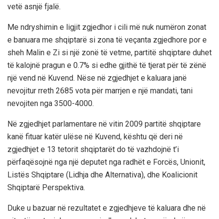
vetë asnjë fjalë.
Me ndryshimin e ligjit zgjedhor i cili më nuk numëron zonat
e banuara me shqiptarë si zona të veçanta zgjedhore por e
sheh Malin e Zi si një zonë të vetme, partitë shqiptare duhet
të kalojnë pragun e 0.7% si edhe gjithë të tjerat për të zënë
një vend në Kuvend. Nëse në zgjedhjet e kaluara janë
nevojitur rreth 2685 vota për marrjen e një mandati, tani
nevojiten nga 3500-4000.
Në zgjedhjet parlamentare në vitin 2009 partitë shqiptare
kanë fituar katër ulëse në Kuvend, kështu që deri në
zgjedhjet e 13 tetorit shqiptarët do të vazhdojnë t’i
përfaqësojnë nga një deputet nga radhët e Forcës, Unionit,
Listës Shqiptare (Lidhja dhe Alternativa), dhe Koalicionit
Shqiptarë Perspektiva.
Duke u bazuar në rezultatet e zgjedhjeve të kaluara dhe në