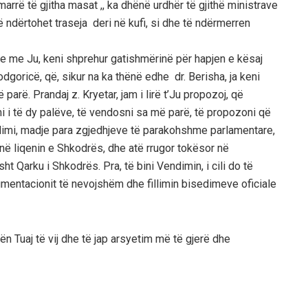
marrë të gjitha masat ,, ka dhënë urdhër të gjithë ministrave
 ndërtohet traseja deri në kufi, si dhe të ndërmerren
me me Ju, keni shprehur gatishmërinë për hapjen e kësaj
dgoricë, që, sikur na ka thënë edhe dr. Berisha, ja keni
parë. Prandaj z. Kryetar, jam i lirë t’Ju propozoj, që
i të dy palëve, të vendosni sa më parë, të propozoni që
endimi, madje para zgjedhjeve të parakohshme parlamentare,
 në liqenin e Shkodrës, dhe atë rrugor tokësor në
 Qarku i Shkodrës. Pra, të bini Vendimin, i cili do të
umentacionit të nevojshëm dhe fillimin bisedimeve oficiale
ën Tuaj të vij dhe të jap arsyetim më të gjerë dhe