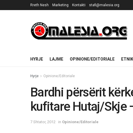
Rreth Nesh
Marketing
Kontakti
stafi@malesia.org
HYRJE
LAJME
OPINIONE/EDITORIALE
ETNI
Hyrje
Opinione/Editoriale
Bardhi përsërit kërk
kufitare Hutaj/Skje 
7 Shtator, 2012
in
Opinione/Editoriale