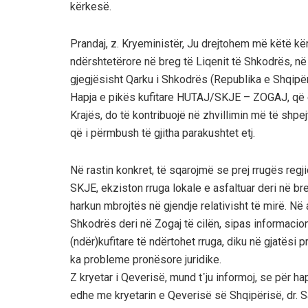
kërkesë.
Prandaj, z. Kryeministër, Ju drejtohem më këtë kër
ndërshtetërore në breg të Liqenit të Shkodrës, 
gjegjësisht Qarku i Shkodrës (Republika e Shqipër
Hapja e pikës kufitare HUTAJ/SKJE – ZOGAJ, që 
Krajës, do të kontribuojë në zhvillimin më të shpejtë
që i përmbush të gjitha parakushtet etj.
Në rastin konkret, të sqarojmë se prej rrugës regji
SKJE, ekziston rruga lokale e asfaltuar deri në bre
harkun mbrojtës në gjendje relativisht të mirë. Në a
Shkodrës deri në Zogaj të cilën, sipas informaci
(ndër)kufitare të ndërtohet rruga, diku në gjatësi p
ka probleme pronësore juridike.
Z kryetar i Qeverisë, mund t᾽ju informoj, se për ha
edhe me kryetarin e Qeverisë së Shqipërisë, dr. Sa