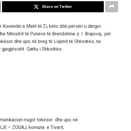
Share on Twitter
Kuvendin e Malit të Zi, këto ditë përsëri u dërgoi
q dhe Ministrit të Punëve të Brendshme z. I. Brajoviq, për
kësor dhe ujor, në breg të Liqenit të Shkodrës, në
gjegjësisht Qarku i Shkodrës.
munikacion rrugor tokësor dhe ujor, në
SKJE – ZOGAJ, komuna e Tivarit,