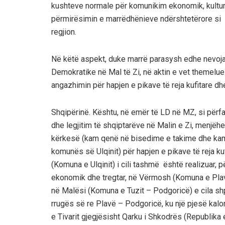
kushteve normale për komunikim ekonomik, kulturor, 
përmirësimin e marrëdhënieve ndërshtetërore si 
regjion.
Në këtë aspekt, duke marrë parasysh edhe nevojat,
Demokratike në Mal të Zi, në aktin e vet themelues
angazhimin për hapjen e pikave të reja kufitare dh
Shqipërinë. Kështu, në emër të LD në MZ, si përf
dhe legjitim të shqiptarëve në Malin e Zi, menjëhe
kërkesë (kam qenë në bisedime e takime dhe kam m
komunës së Ulqinit) për hapjen e pikave të reja k
(Komuna e Ulqinit) i cili tashmë është realizuar, 
ekonomik dhe tregtar, në Vërmosh (Komuna e Plavës
në Malësi (Komuna e Tuzit – Podgoricë) e cila sh
rrugës së re Plavë – Podgoricë, ku një pjesë ka
e Tivarit gjegjësisht Qarku i Shkodrës (Republika