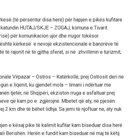
kesë (të përsëritur disa herë) për hapjen e pikës kufitare
në katundin HUTAJ/SKJE – ZOGAJ, komuna e Tivarit
isë) për komunikacion ujor dhe rrugor tokësor.
është kërkesë e nevojë ekzistencionale e banorëve të
 të rajonit në të gjitha sferat, si në zhvillimin e turizmit,
onale Virpazar – Ostros – Katërkollë, prej Ostrosit deri ne
gun e liqenit, ku gjendet mola – limani i ndërtuar me
nën tjetër, në Shqipëri, ekziston rruga e asfaltuar prej
oneve që kam po e zgjërojnë. Mbetet që aty, në pjesën
rej 2 km dhe të bëhet lidhja. Sa jemi të njoftuar ne, aty nuk
pjen e kësaj pike të kalimit kufitar kam biseduar disa herë
li Berishën. Herën e fundit kam biseduar në maj të këtij