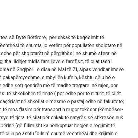
ftës së Dytë Botërore, për shkak të keqësimit të
ështirësi të shumta, jo vetëm për popullatën shqiptare në
r edhe për shqiptarët në përgjithësi, në shumë sfera: në
tha lidhjet midis familjeve e farefisit, të cilat tash i
 disa në Shqipëri e disa në Mal të Zi, sipas vendbanimeve
të pakapërcyeshme, e mbyllën kufirin, kështu që u bë e
 edhe sot) qendrën më të madhe tregtare në rajon, por
të shkollohen të rinjtë ( por edhe për të rriturit, të cilët,
saçërisht në shkollat e mesme e pastaj edhe në fakultete;
e të mos flasim për transportin rrugor tokësor (këmbësor-
rsye të tjera, të cilat për shkak të natyrës së shkresës nuk
përinë (që fillimisht ka nënkuptuar heqjen e regjimit të
 të cilin po ashtu “dilnin” shumë vështirësi dhe krijimin e