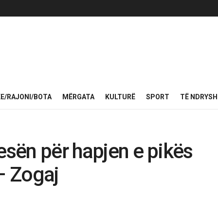
KE/RAJONI/BOTA
MËRGATA
KULTURË
SPORT
TË NDRYS
esën për hapjen e pikës
– Zogaj