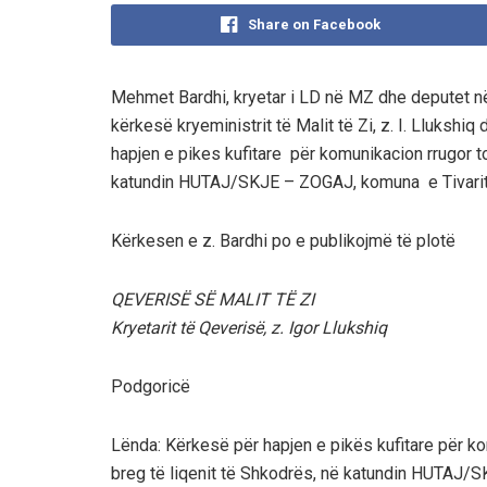
Share on Facebook
Mehmet Bardhi, kryetar i LD në MZ dhe deputet në 
kërkesë kryeministrit të Malit të Zi, z. I. Llukshi
hapjen e pikes kufitare për komunikacion rrugor to
katundin HUTAJ/SKJE – ZOGAJ, komuna e Tivarit 
Kërkesen e z. Bardhi po e publikojmë të plotë
QEVERISË SË MALIT TË ZI
Kryetarit të Qeverisë, z. Igor Llukshiq
Podgoricë
Lënda: Kërkesë për hapjen e pikës kufitare për ko
breg të liqenit të Shkodrës, në katundin HUTAJ/