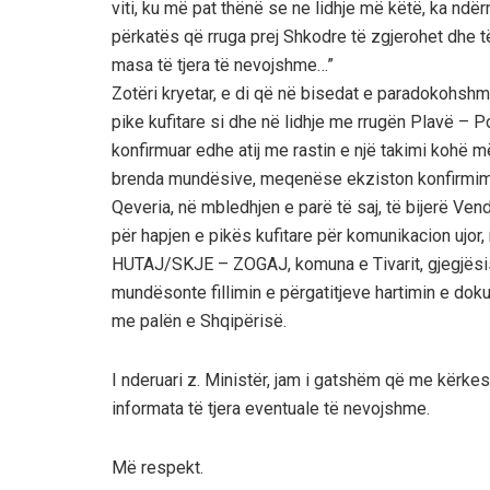
viti, ku më pat thënë se ne lidhje më këtë, ka ndër
përkatës që rruga prej Shkodre të zgjerohet dhe të
masa të tjera të nevojshme…”
Zotëri kryetar, e di që në bisedat e paradokohsh
pike kufitare si dhe në lidhje me rrugën Plavë – Po
konfirmuar edhe atij me rastin e një takimi kohë më 
brenda mundësive, meqenëse ekziston konfirmimi 
Qeveria, në mbledhjen e parë të saj, të bijerë V
për hapjen e pikës kufitare për komunikacion ujor,
HUTAJ/SKJE – ZOGAJ, komuna e Tivarit, gjegjësisht
mundësonte fillimin e përgatitjeve hartimin e dok
me palën e Shqipërisë.
I nderuari z. Ministër, jam i gatshëm që me kërkes
informata të tjera eventuale të nevojshme.
Më respekt.