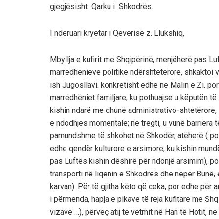
gjegjësisht Qarku i Shkodrës.
I nderuari kryetar i Qeverisë z. Llukshiq,
Mbyllja e kufirit me Shqipërinë, menjëherë pas Lu
marrëdhënieve politike ndërshtetërore, shkaktoi v
ish Jugosllavi, konkretisht edhe në Malin e Zi, po
marrëdhëniet familjare, ku pothuajse u këputën të gji
kishin ndarë me dhunë administrativo-shtetërore,
e ndodhjes momentale; në tregti, u vunë barriera 
pamundshme të shkohet në Shkodër, atëherë ( por
edhe qendër kulturore e arsimore, ku kishin mundësi 
pas Luftës kishin dëshirë për ndonjë arsimim), po
transporti në liqenin e Shkodrës dhe nëpër Bunë, 
karvan). Për të gjitha këto që ceka, por edhe për a
i përmenda, hapja e pikave të reja kufitare me Shqi
vizave …), përveç atij të vetmit në Han të Hotit, në