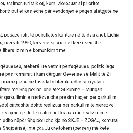
arsimor, turistik etj, kemi vlerësuar si prioritet
kontribut efikas edhe për vendosjen e paqes afatgjatë në
 posaçërisht të popullatës kufitare në të dyja anët, Lidhja
, nga viti 1990, ka venë si prioritet kërkesën dhe
e liberalizimin e komunikimit me
aqësueses, atëherë i të vetmit përfaqësues politik legal
rë pas formimit, i kam dërguar Qeverisë së Malit të Zi
arrë pjesë në biseda bilaterale edhe si kryetar i
ufitare me Shqipërinë, dhe atë: Sukubinë – Muriqan
për qarkullimin e njerëzve dhe presim hapjen për qarkullim
) gjithashtu është realizuar për qarkullim të njerëzve;
presojmë që do të realizohet krahas me realizimin e
lon edhe nëpër Shqipëri dhe kjo në SKJE – ZOGAJ, komuna
 e Shqipërisë), me çka Ju drejtohem (përsëri) më këtë