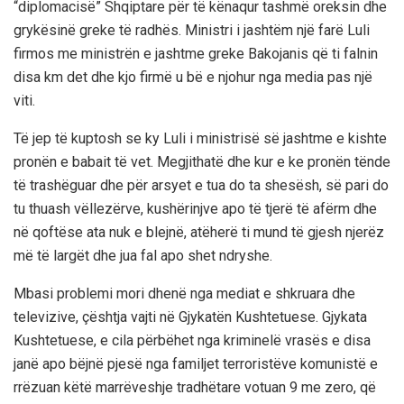
“diplomacisë” Shqiptare për të kënaqur tashmë oreksin dhe
grykësinë greke të radhës. Ministri i jashtëm një farë Luli
firmos me ministrën e jashtme greke Bakojanis që ti falnin
disa km det dhe kjo firmë u bë e njohur nga media pas një
viti.
Të jep të kuptosh se ky Luli i ministrisë së jashtme e kishte
pronën e babait të vet. Megjithatë dhe kur e ke pronën tënde
të trashëguar dhe për arsyet e tua do ta shesësh, së pari do
tu thuash vëllezërve, kushërinjve apo të tjerë të afërm dhe
në qoftëse ata nuk e blejnë, atëherë ti mund të gjesh njerëz
më të largët dhe jua fal apo shet ndryshe.
Mbasi problemi mori dhenë nga mediat e shkruara dhe
televizive, çështja vajti në Gjykatën Kushtetuese. Gjykata
Kushtetuese, e cila përbëhet nga kriminelë vrasës e disa
janë apo bëjnë pjesë nga familjet terroristëve komunistë e
rrëzuan këtë marrëveshje tradhëtare votuan 9 me zero, që