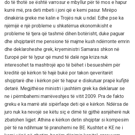
do të thotë se është varrosur e mbyllur për të mos e hapur
kurrë më, pra deti mbeti i joni që e kemi pasur. Mirëpo
dinakëria greke me kalin e Trojës nuk u ndal. Edhe pse ka
njëmijë e një probleme u shkatërrua ekonomikisht e
probleme të tjera që tashmë dihen botërisht, duke paguar
dhe shqiptarët me pensione të majme kush ndërronte emrin
dhe deklaroheshe grek, kryeministri Samaras shkon në
Europë për të lypur që mund të dalë nga kriza nuk
interesohet ta mashtrojë apo të bëhet i besueshëm për
kreditë që kërkon të hajë bukë por takon qeveritarët
shqiptarë dhe i kërkon për të hapur e diskutuar prapë kufijtë
detarë. Megjithëse ministri i jashtëm grek ka deklaruar se
ne i përmbahemi marrëveshjes të vitit 2009. Pra de fakto
greku e ka marrë atë sipërfaqe deti që e kërkon. Ndërsa de
juro nuk ka nevojë se këtu siç e dimë të gjithë asnjëherë nuk
zbatohen ligjet. Athina e kërkon detin shqiptar si kompesim
për të na ndihmuar të pranohemi ne BE. Kushtet e KE ne i