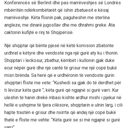
Konferencës së Berlinit dhe pas marrëveshjes së Londrës
mbërritën ndërkombëtarët që ishin zbatuesit e kësaj
marrëveshje. Këta flisnin pak, paguheshin me sterlina
angleze, me dinarë jugosllav dhe me dhrahmi greke. Ata
caktonin kufijtë e rinj të Shqipërisë.
Një shqiptar që bënte pjesë në këtë komision zbatonte
urdhrat e këtyre dhe vendoste nga një gurë aty ku i thonin.
Shqiptari i leckosur, zbathur, këmbët i kullonin gjak duke
ecur nëpër gurë dhe një cantë të grisur me një copë bukë
misri brënda. Sa herë që e urdhëronin të vendoste gurin
shqiptari fliste me vete: “Kushedi sa gjak do të derdhet për
ti lëvizur këta gurë “, këta gurë që ngjajnë si gurë varri. Kur
uleshin të hanin drekë mbasi kishte ardhur mishi i pjekur në
hellë e ushqime të tjera cilësore, shqiptarin e ulnin larg, i cili
hapte trastën e grisur dhe nxirrte që andej një copë bukë
thatë e fliste me vehte: “Këta gurë se si më ngjajnë si gurë
varri”.