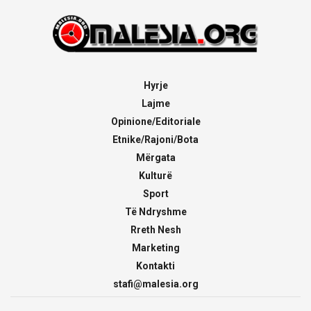
Hyrje
Lajme
Opinione/Editoriale
Etnike/Rajoni/Bota
Mërgata
Kulturë
Sport
Të Ndryshme
Rreth Nesh
Marketing
Kontakti
stafi@malesia.org