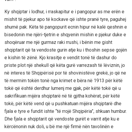
Ky shqiptar i lodhur, i rraskapitur e i pangopur as me erën e
mishit të pjekur apo të kockave që ishte pranë tyre, paguhej
shumë pak. Këta të pangopurit ecnin hipur në kalë qeshnin e
bisedonin me njëri-tjetrin e shqyenin mishin e pjekur duke e
shoqëruar me një gurmaz raki rrushi, i bënin me gisht
shqiptarit që ta vendoste gurin atje ku i thoshin sepse gojën
e kishin të zënë. Kjo krasitje e vendit tonë të dashur do
priste plot një shekull që këta gurë varrezash të lëviznin, jo
në interes të Shqipërisë por të shovinistëve grekë, jo që ne
të merrnim tokën tonë nga krimet e bëra në 1913 për këtë
tokë që është derdhur lumenj me gjak, për këtë tokë që u
sakrifikuan mijëra shqiptarë në të gjitha kohërat, për këtë
tokë, për këtë vend që u pushkatuan mijëra shqiptarë dhe
fjala e tyre e fundit ishte “të rrojë Shqipëria”, shkuan humbur.
Dhe fjala e shqiptarit që vendoste gurët e varrit atje ku e
kërcënonin nuk doli, u bë me një firmë nën tavolinën e