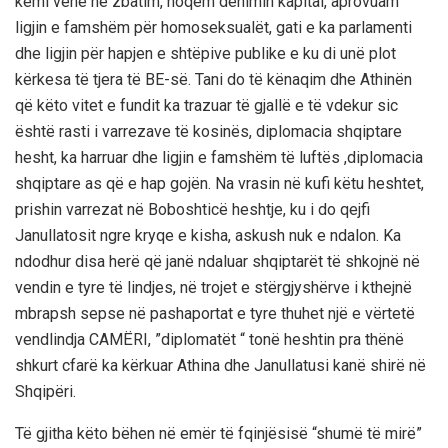
kemi vënë në zbatim, hoqëm dënimin kapital, aprovuam
ligjin e famshëm për homoseksualët, gati e ka parlamenti
dhe ligjin për hapjen e shtëpive publike e ku di unë plot
kërkesa të tjera të BE-së. Tani do të kënaqim dhe Athinën
që këto vitet e fundit ka trazuar të gjallë e të vdekur sic
është rasti i varrezave të kosinës, diplomacia shqiptare
hesht, ka harruar dhe ligjin e famshëm të luftës ,diplomacia
shqiptare as që e hap gojën. Na vrasin në kufi këtu heshtet,
prishin varrezat në Boboshticë heshtje, ku i do qejfi
Janullatosit ngre kryqe e kisha, askush nuk e ndalon. Ka
ndodhur disa herë që janë ndaluar shqiptarët të shkojnë në
vendin e tyre të lindjes, në trojet e stërgjyshërve i kthejnë
mbrapsh sepse në pashaportat e tyre thuhet një e vërtetë
vendlindja CAMËRI, ”diplomatët “ tonë heshtin pra thënë
shkurt cfarë ka kërkuar Athina dhe Janullatusi kanë shirë në
Shqipëri.
Të gjitha këto bëhen në emër të fqinjësisë “shumë të mirë”