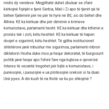
midis dy vendeve. Megjithatë duhet zbuluar se cfarë
kërkojnë fqinjët e tjerë Serbia, Mali i Zi apo të tjerët që të
bëhen fjalëmirë për ne për të hyrë në BE, sic do bëhet dhe
Athina. KE ka kërkuar dhe për dënimin e krimeve
komunistave, parlamenti hesht. KE ka kërkuar dhe kthimin e
pronës tek i zoti, këtu heshtet. KE ka kërkuar të hapen
dosjet e sigurimit, këtu heshtet. Të gjitha institucionet
shtetërore janë mbushur me sigurimsa, parlamenti mbron
diktatorin Hoxha duke mos ja hequr dekoratat, të burgosurit
politik janë hequr apo fshirë fare nga kujtesa e qeverisë.
Interes të vecantë tregohet për bijtë e komunistave, i
punësojnë, i pasurojnë e ua plotësojnë oreksin si ta duan.
Unë pyes: A din kush të na thotë se ku po shkojmë ?