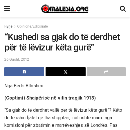
Hyrje
Opinione/Editoriale
“Kushedi sa gjak do të derdhet
për të lëvizur këta gurë”
26 Gusht, 2012
Nga Bedri Blloshmi
(Coptimi i Shqipërisë në vitin tragjik 1913)
“Sa gjak do të derdhet vallë për të lëvizur këta gurë”? Këto
do të ishin fjalët që tha shqiptari, i cili ishte marrë nga
komisioni për zbatimin e marrëveshjes së Londrës. Pas