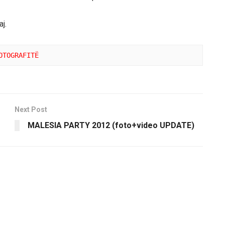
j.
OTOGRAFITË
Next Post
MALESIA PARTY 2012 (foto+video UPDATE)