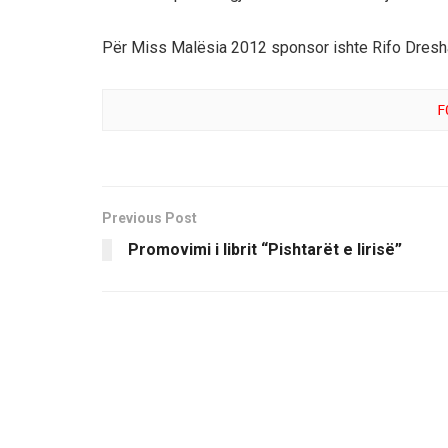
Për Miss Malësia 2012 sponsor ishte Rifo Dresha
F
Previous Post
Promovimi i librit “Pishtarët e lirisë”