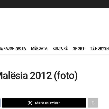
KE/RAJONI/BOTA
MËRGATA
KULTURË
SPORT
TË NDRYS
alësia 2012 (foto)
Share on Twitter