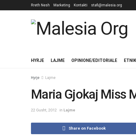
Rreth Nesh
Marketing
Kontakti
stafi@malesia.org
HYRJE
LAJME
OPINIONE/EDITORIALE
ETNI
Hyrje
Lajme
Maria Gjokaj Miss M
22 Gusht, 2012
in
Lajme
Share on Facebook