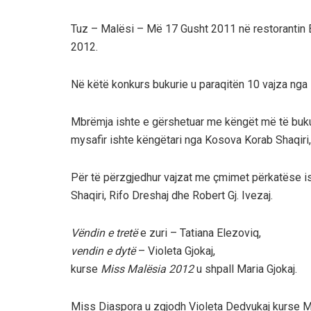
Tuz – Malësi – Më 17 Gusht 2011 në restorantin B
2012.
Në këtë konkurs bukurie u paraqitën 10 vajza nga
Mbrëmja ishte e gërshetuar me këngët më të bukura
mysafir ishte këngëtari nga Kosova Korab Shaqiri
Për të përzgjedhur vajzat me çmimet përkatëse isht
Shaqiri, Rifo Dreshaj dhe Robert Gj. Ivezaj.
Vëndin e tretë
e zuri – Tatiana Elezoviq,
vendin e dytë
– Violeta Gjokaj,
kurse
Miss Malësia 2012
u shpall Maria Gjokaj.
Miss Diaspora u zgjodh Violeta Dedvukaj kurse M