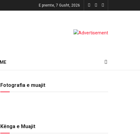
E premte, 7 Gusht, 2026
HME
Fotografia e muajit
Kënga e Muajit