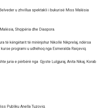
elveder u zhvillua spektakli i bukurisë Miss Malësia
 Malësia, Shqipëria dhe Diaspora.
 të këngëtarit të mirënjohur Nikollë Nikprelaj, ndërsa
, kurse programi u udhëhoq nga Esmeralda Raiçeviq.
e juria e përbërë nga Gjyste Lulgjuraj, Anita Nikaj, Korab
iss Publiku Anella Tuzoviq.