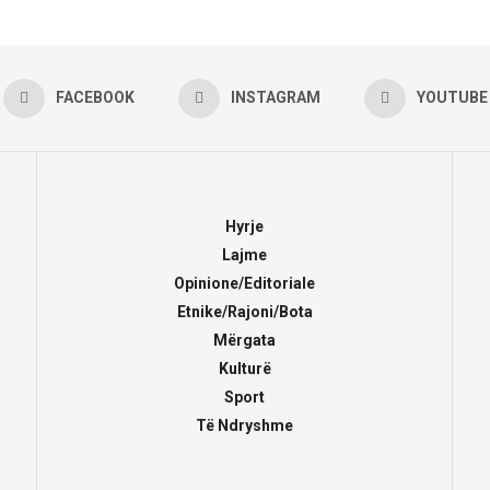
FACEBOOK
INSTAGRAM
YOUTUBE
Hyrje
Lajme
Opinione/Editoriale
Etnike/Rajoni/Bota
Mërgata
Kulturë
Sport
Të Ndryshme