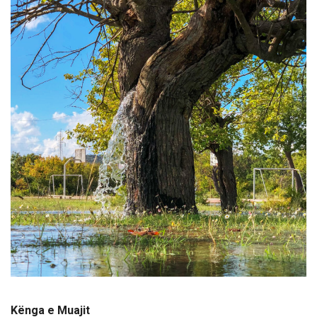
Kënga e Muajit