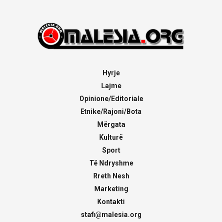
Hyrje
Lajme
Opinione/Editoriale
Etnike/Rajoni/Bota
Mërgata
Kulturë
Sport
Të Ndryshme
Rreth Nesh
Marketing
Kontakti
stafi@malesia.org