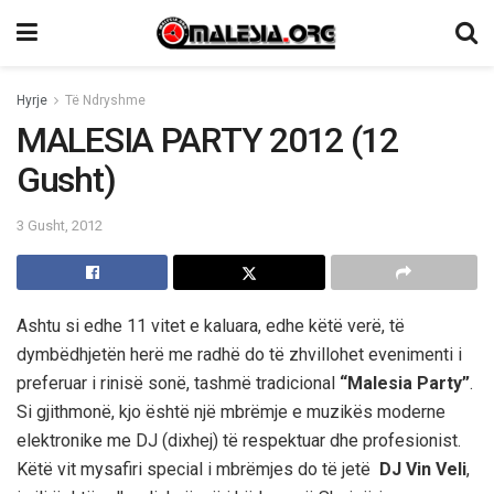
Hyrje
Të Ndryshme
MALESIA PARTY 2012 (12
Gusht)
3 Gusht, 2012
Ashtu si edhe 11 vitet e kaluara, edhe këtë verë, të
dymbëdhjetën herë me radhë do të zhvillohet evenimenti i
preferuar i rinisë sonë, tashmë tradicional
“Malesia Party”
.
Si gjithmonë, kjo është një mbrëmje e muzikës moderne
elektronike me DJ (dixhej) të respektuar dhe profesionist.
Këtë vit mysafiri special i mbrëmjes do të jetë
DJ Vin Veli
,