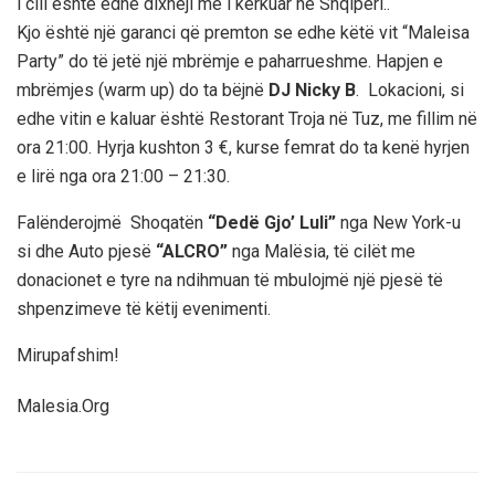
i cili është edhe dixheji më i kërkuar në Shqipëri..
Kjo është një garanci që premton se edhe këtë vit “Maleisa
Party” do të jetë një mbrëmje e paharrueshme. Hapjen e
mbrëmjes (warm up) do ta bëjnë
DJ Nicky B
. Lokacioni, si
edhe vitin e kaluar është Restorant Troja në Tuz, me fillim në
ora 21:00. Hyrja kushton 3 €, kurse femrat do ta kenë hyrjen
e lirë nga ora 21:00 – 21:30.
Falënderojmë Shoqatën
“Dedë Gjo’ Luli”
nga New York-u
si dhe Auto pjesë
“ALCRO”
nga Malësia, të cilët me
donacionet e tyre na ndihmuan të mbulojmë një pjesë të
shpenzimeve të këtij evenimenti.
Mirupafshim!
Malesia.Org